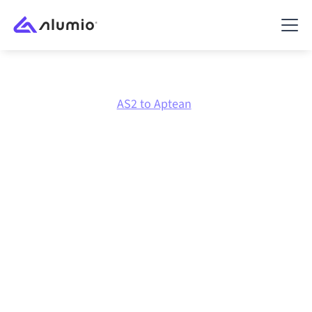
Marketplace
AS2
AS2 to Aptean
Intégration AS2
vers
Aptean
Connecter AS2 et Aptean via une plateforme
d'intégration centralement gérée maintient vos
systèmes alignés, vos données cohérentes et vos
workflows en cours d'exécution automatiquement,
sans transferts manuels, même lorsque les systèmes