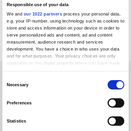
Responsible use of your data
Virto Commerce
GS1
DynamicWeb
Litium
We and
our 1022 partners
process your personal data,
Jetshop
OpenAI
Klarna
Adyen
e.g. your IP-number, using technology such as cookies to
store and access information on your device in order to
Voir toutes les intégrations Aptean
serve personalized ads and content, ad and content
measurement, audience research and services
development. You have a choice in who uses your data
and for what purposes. Your privacy choices are only
applicable on this digital property where you have made
your choices. You can change or withdraw your consent
any time from the Cookie Declaration or by clicking on
TÉMOIGNAGES CLIENTS
Consent
the Privacy trigger icon.
Necessary
Selection
Read testimonials from our
If you allow, we would also like to:
trusted customers
Preferences
Collect information about your geographical location
which can be accurate to within several meters
Identify your device by actively scanning it for
Statistics
specific characteristics (fingerprinting)