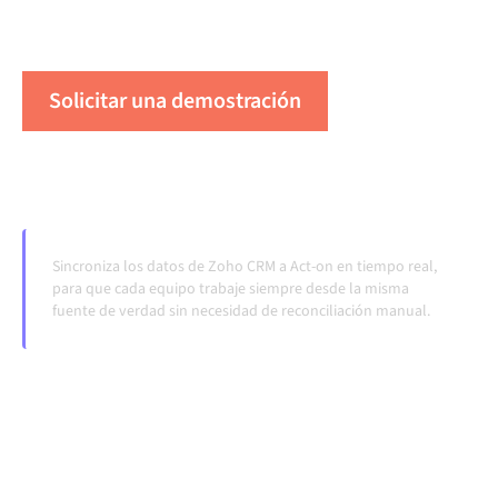
transferencias manuales, incluso cuando los sistemas
cambian y los volúmenes crecen.
Solicitar una demostración
Vea Alumio en acción
Sincroniza los datos de Zoho CRM a Act-on en tiempo real,
para que cada equipo trabaje siempre desde la misma
fuente de verdad sin necesidad de reconciliación manual.