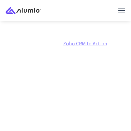
Marketplace
Zoho CRM
Zoho CRM to Act-on
Integración de
Zoho CRM
con
Act-on
Conectar Zoho CRM y Act-on a través de una
plataforma de integración gestionada centralmente
mantiene tus sistemas alineados, tus datos
consistentes y tus flujos de trabajo en
funcionamiento de forma automática, sin