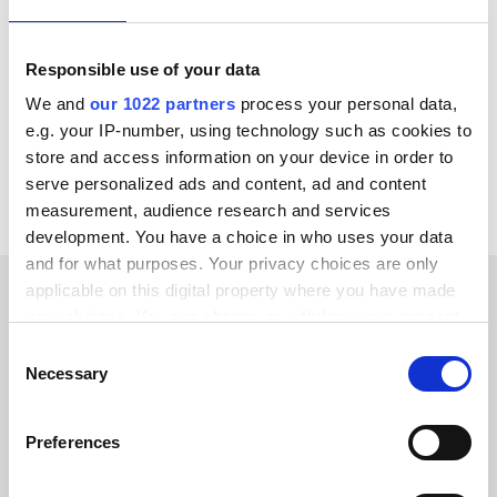
Zoho CRM
Salesforce
SAP ECC - R/3
OpenAI
Responsible use of your data
Garp
Optimizely
Fortnox
Specter
We and
our 1022 partners
process your personal data,
e.g. your IP-number, using technology such as cookies to
Ver todas las integraciones de Act-on
store and access information on your device in order to
serve personalized ads and content, ad and content
measurement, audience research and services
development. You have a choice in who uses your data
and for what purposes. Your privacy choices are only
applicable on this digital property where you have made
your choices. You can change or withdraw your consent
HISTORIAS DE CLIENTES
any time from the Cookie Declaration or by clicking on
Consent
See what sets us apart in the
the Privacy trigger icon.
Necessary
Selection
eyes of our customers
If you allow, we would also like to:
Preferences
Collect information about your geographical location
which can be accurate to within several meters