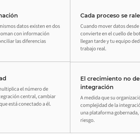
mación
Cada proceso se rale
mismos datos existen en dos
Cuando mover datos desde S
e toman con información
convierte en el cuello de bo
ciliar las diferencias
llegan tarde y tu equipo ded
trabajo real.
ad
El crecimiento no de
integración
ultiplica el número de
tegración central, cambiar
A medida que su organizaci
que está conectado a él.
complejidad de la integraci
una plataforma gobernada, 
riesgo.