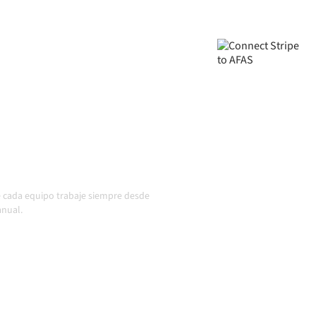
s alineados, tus datos
onamiento de forma
uso cuando los sistemas
io en acción
ue cada equipo trabaje siempre desde
anual.