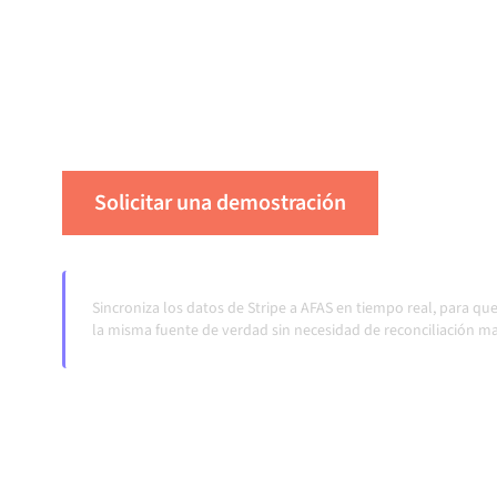
gestionada centralmente mantiene tus sistema
consistentes y tus flujos de trabajo en funci
automática, sin transferencias manuales, incl
cambian y los volúmenes crecen.
Solicitar una demostración
Vea Alum
Sincroniza los datos de Stripe a AFAS en tiempo real, para q
la misma fuente de verdad sin necesidad de reconciliación m