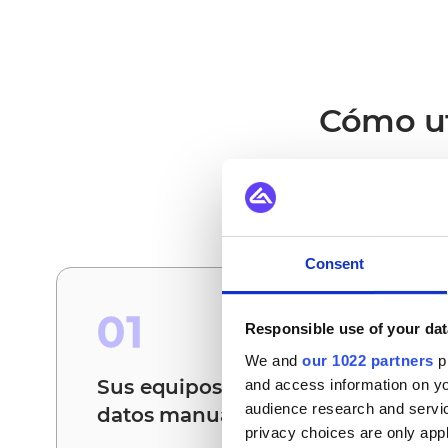
Cómo ut
Estos son los esce
Consent
01
Responsible use of your dat
We and
our 1022 partners
pr
Sus equipos dejan de conciliar
and access information on yo
audience research and servi
datos manualmente
privacy choices are only app