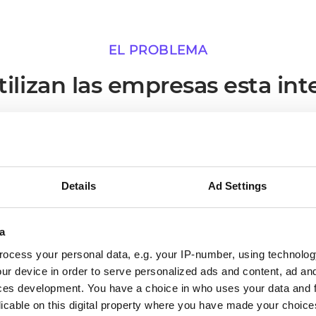
EL PROBLEMA
ilizan las empresas esta int
narios en los que una conexión activa entre Stripe y A
operativo más inmediato.
Details
Ad Settings
02
a
ocess your personal data, e.g. your IP-number, using technolog
Los procesos se ejecutan sin
ur device in order to serve personalized ads and content, ad a
ces development. You have a choice in who uses your data and 
necesidad de intervención
licable on this digital property where you have made your choic
manual