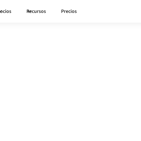
ocios
Recursos
Precios
Stripe
con
orma de integración