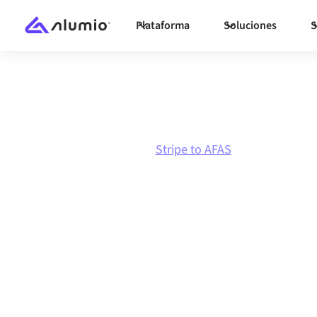
Plataforma
Soluciones
S
Marketplace
Stripe
Stripe to AFAS
Integración de
AFAS
Conectar Stripe y AFAS a través de una plataf