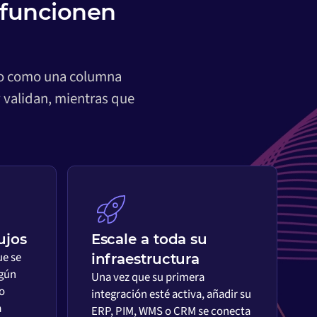
 funcionen
nto como una columna
 validan, mientras que
ujos
Escale a toda su
ue se
infraestructura
egún
Una vez que su primera
o
integración esté activa, añadir su
a
ERP, PIM, WMS o CRM se conecta