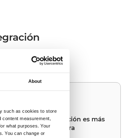
egración
FAS ofrece el valor
About
03
y such as cookies to store
Su próxima integración es más
nd content measurement,
for what purposes. Your
rápida que la primera
es. You can change or