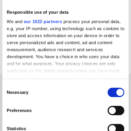
TAMBIÉN SE INTEGRA CON
Responsible use of your data
Trustpilot
Zoey
Weebly
Virto Commerce
We and
our 1022 partners
process your personal data,
Webflow
Wannafind
Unikum
TrueERP
e.g. your IP-number, using technology such as cookies to
store and access information on your device in order to
Ver todas las integraciones de Salesforce
serve personalized ads and content, ad and content
measurement, audience research and services
development. You have a choice in who uses your data
and for what purposes. Your privacy choices are only
applicable on this digital property where you have made
your choices. You can change or withdraw your consent
any time from the Cookie Declaration or by clicking on
Consent
HISTORIAS DE CLIENTES
the Privacy trigger icon.
Necessary
Selection
Hear about the results our
If you allow, we would also like to:
Preferences
customers have achieved
Collect information about your geographical location
which can be accurate to within several meters
Identify your device by actively scanning it for
Statistics