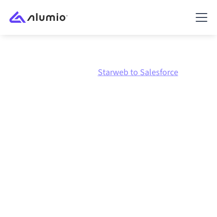
Marketplace
Starweb
Starweb to Salesforce
Integración de
Starweb
con
Salesforce
Conectar Starweb y Salesforce a través de una
plataforma de integración gestionada centralmente
mantiene tus sistemas alineados, tus datos
consistentes y tus flujos de trabajo en
funcionamiento de forma automática, sin