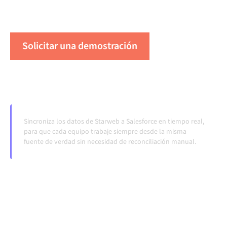
transferencias manuales, incluso cuando los sistemas
cambian y los volúmenes crecen.
Solicitar una demostración
Vea Alumio en acción
Sincroniza los datos de Starweb a Salesforce en tiempo real,
para que cada equipo trabaje siempre desde la misma
fuente de verdad sin necesidad de reconciliación manual.