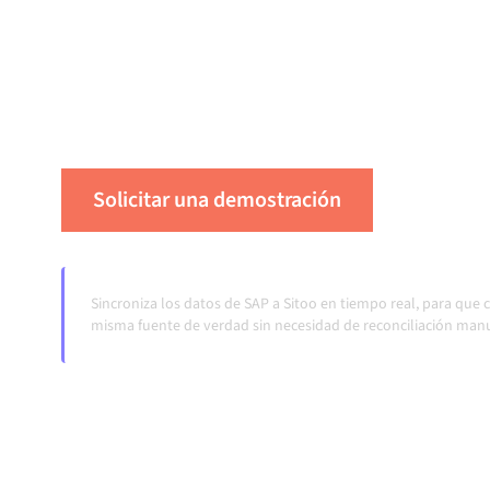
centralmente mantiene tus sistemas alineados
tus flujos de trabajo en funcionamiento de fo
transferencias manuales, incluso cuando los 
volúmenes crecen.
Solicitar una demostración
Vea Alum
Sincroniza los datos de SAP a Sitoo en tiempo real, para que
misma fuente de verdad sin necesidad de reconciliación manu