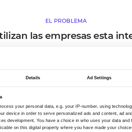
EL PROBLEMA
ilizan las empresas esta int
os en los que una conexión activa entre SAP y Sitoo of
más inmediato.
Details
Ad Settings
02
a
ocess your personal data, e.g. your IP-number, using technolog
Los procesos se ejecutan sin
ur device in order to serve personalized ads and content, ad a
ces development. You have a choice in who uses your data and 
necesidad de intervención
licable on this digital property where you have made your choic
manual