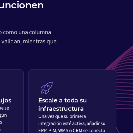
funcionen
nto como una columna
 validan, mientras que
ujos
Escale a toda su
ue se
infraestructura
egún
Una vez que su primera
o
integración esté activa, añadir su
a
ERP, PIM, WMS o CRM se conecta