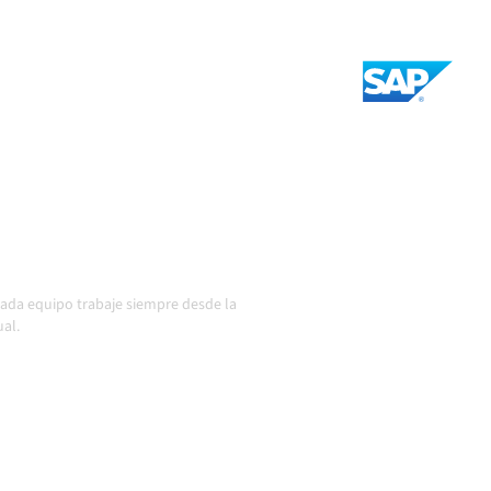
, tus datos consistentes y
rma automática, sin
sistemas cambian y los
io en acción
 cada equipo trabaje siempre desde la
al.