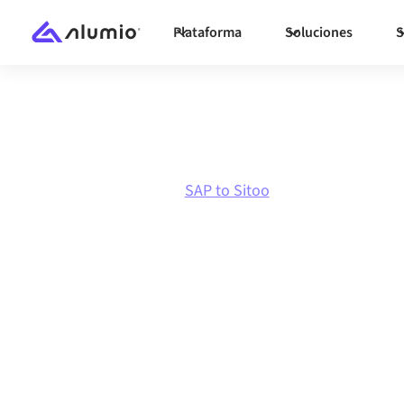
Plataforma
Soluciones
S
Marketplace
SAP
SAP to Sitoo
Integración de
Sitoo
Conectar SAP y Sitoo a través de una platafor