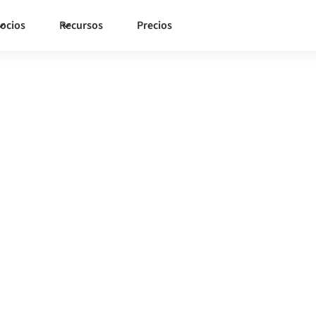
ocios
Recursos
Precios
SAP
con
ma de integración gestionada