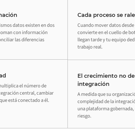
mación
Cada proceso se rale
ismos datos existen en dos
Cuando mover datos desde S
e toman con información
convierte en el cuello de bo
ciliar las diferencias
llegan tarde y tu equipo ded
trabajo real.
ad
El crecimiento no de
integración
ultiplica el número de
tegración central, cambiar
A medida que su organizaci
que está conectado a él.
complejidad de la integraci
una plataforma gobernada, 
riesgo.