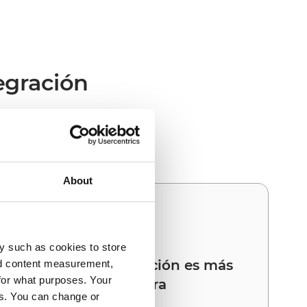
egración
rece el valor operativo
About
03
y such as cookies to store
Su próxima integración es más
nd content measurement,
for what purposes. Your
rápida que la primera
es. You can change or