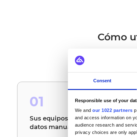
Cómo ut
Estos son los escenari
Consent
01
Responsible use of your dat
We and
our 1022 partners
pr
Sus equipos dejan de conciliar
and access information on yo
audience research and servi
datos manualmente
privacy choices are only app