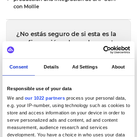
visual sin necesidad de escribir código personalizado,
con Mollie
incluyendo el mapeo de campos, la lógica de activación y
La mayoría de las integraciones se ponen en marcha en
la gestión de errores. El código personalizado está
semanas, no en meses, dependiendo de la complejidad
disponible cuando la configuración por sí sola no puede
del mapeo de datos, el número de flujos requeridos y tu
cumplir con los requisitos.
¿No estás seguro de si esta es la
proceso de revisión interna. En el marketplace de Alumio
configuración adecuada para tu
hay conectores preconfigurados para muchos sistemas,
stack?
lo que reduce significativamente el tiempo de
configuración.
Habla con un especialista en integración.
Diseñaremos la arquitectura adecuada para tu
Consent
Details
Ad Settings
About
stack tecnológico, sin coste y sin compromiso.
Solicitar una demo
Responsible use of your data
Llamada de 30 minutos | Consulta gratuita
We and
our 1022 partners
process your personal data,
e.g. your IP-number, using technology such as cookies to
store and access information on your device in order to
serve personalized ads and content, ad and content
TAMBIÉN SE INTEGRA CON
measurement, audience research and services
development. You have a choice in who uses your data
Virto Commerce
Orderchamp
Kogan