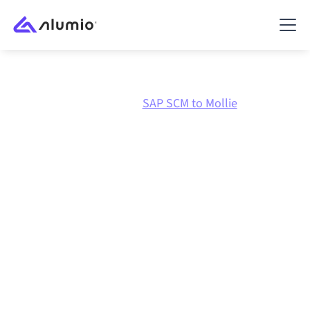
Marketplace
SAP SCM
SAP SCM to Mollie
Integración de
SAP SCM
con
Mollie
Conectar SAP SCM y Mollie a través de una plataforma
de integración gestionada centralmente mantiene tus
sistemas alineados, tus datos consistentes y tus
flujos de trabajo en funcionamiento de forma
automática, sin transferencias manuales, incluso