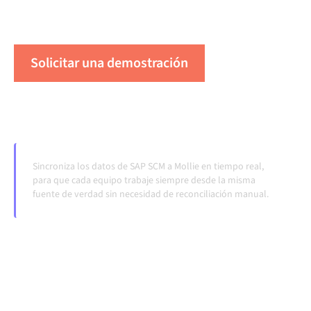
cuando los sistemas cambian y los volúmenes
crecen.
Solicitar una demostración
Vea Alumio en acción
Sincroniza los datos de SAP SCM a Mollie en tiempo real,
para que cada equipo trabaje siempre desde la misma
fuente de verdad sin necesidad de reconciliación manual.