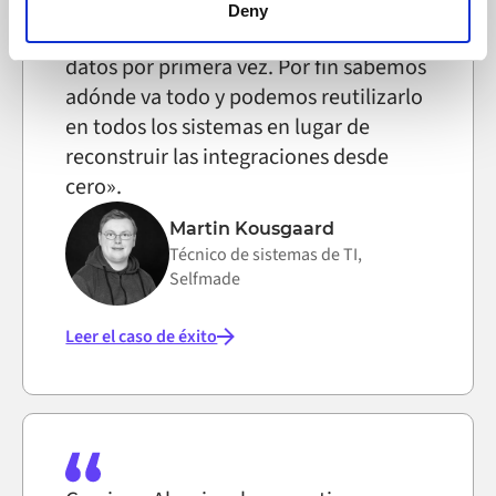
functioning of the website, however. We also use third-
Deny
Alumio nos dio el control de nuestros
party ad networks for advertising certain Alumio services
datos por primera vez. Por fin sabemos
on the internet
adónde va todo y podemos reutilizarlo
en todos los sistemas en lugar de
reconstruir las integraciones desde
cero».
Martin Kousgaard
Técnico de sistemas de TI,
Selfmade
Leer el caso de éxito