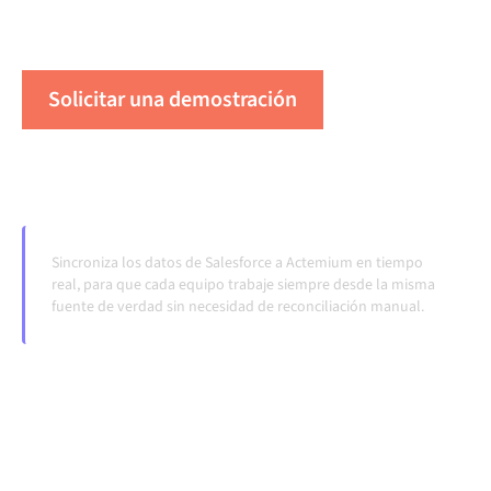
transferencias manuales, incluso cuando los sistemas
cambian y los volúmenes crecen.
Solicitar una demostración
Vea Alumio en acción
Sincroniza los datos de Salesforce a Actemium en tiempo
real, para que cada equipo trabaje siempre desde la misma
fuente de verdad sin necesidad de reconciliación manual.