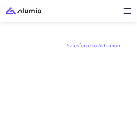
Marketplace
Salesforce
Salesforce to Actemium
Integración de
Salesforce
con
Actemium
Conectar Salesforce y Actemium a través de una
plataforma de integración gestionada centralmente
mantiene tus sistemas alineados, tus datos
consistentes y tus flujos de trabajo en
funcionamiento de forma automática, sin