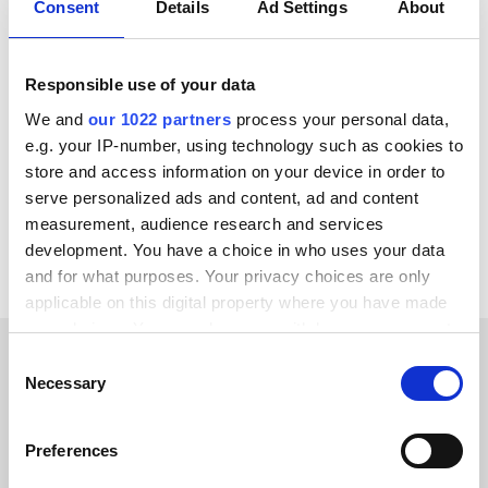
Consent
Details
Ad Settings
About
TAMBIÉN SE INTEGRA CON
Responsible use of your data
ChannelEngine
Virto Commerce
GS1
We and
our 1022 partners
process your personal data,
Zoho CRM
Wix
SAP
Salesforce
Odoo
e.g. your IP-number, using technology such as cookies to
store and access information on your device in order to
serve personalized ads and content, ad and content
Ver todas las integraciones de Actemium
measurement, audience research and services
development. You have a choice in who uses your data
and for what purposes. Your privacy choices are only
applicable on this digital property where you have made
your choices. You can change or withdraw your consent
any time from the Cookie Declaration or by clicking on
Consent
the Privacy trigger icon.
HISTORIAS DE CLIENTES
Necessary
Selection
Hear success stories from
If you allow, we would also like to:
Preferences
Collect information about your geographical location
our clients