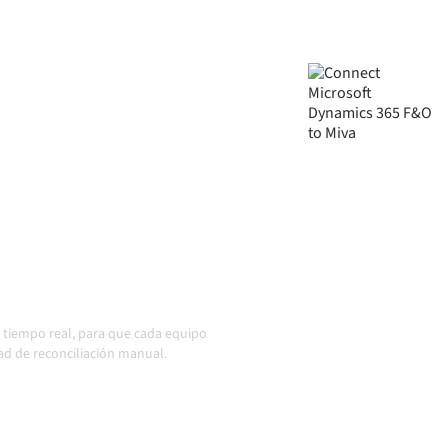
 través de una plataforma de
 tus sistemas alineados, tus
 funcionamiento de forma
uso cuando los sistemas
io en acción
n tiempo real, para que cada equipo
ad de reconciliación manual.