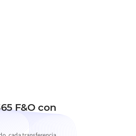
365 F&O con
o, cada transferencia