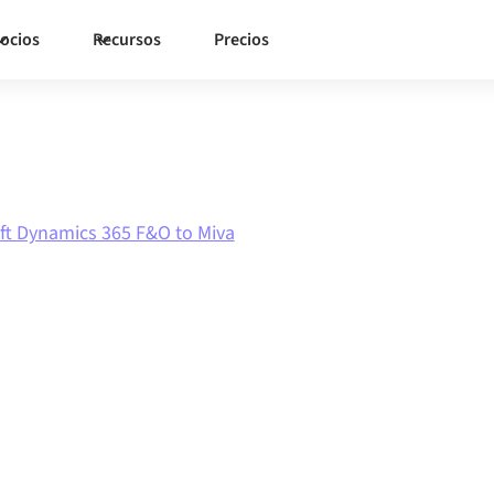
ocios
Recursos
Precios
ft Dynamics 365 F&O to Miva
Microsoft
F&O
con