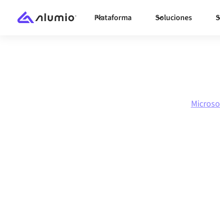
Plataforma
Soluciones
S
Marketplace
Microsoft Dynamics 365 F&O
Microso
Integración de
Dynamics 365 
Miva