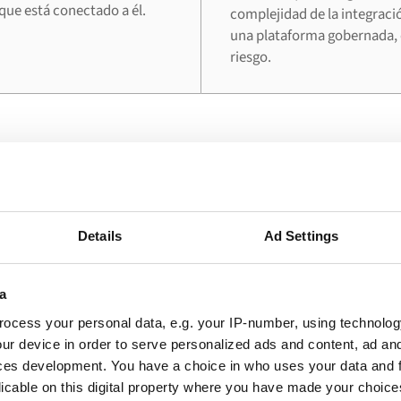
que está conectado a él.
complejidad de la integraci
una plataforma gobernada, 
riesgo.
EL PROBLEMA
ilizan las empresas esta int
Details
Ad Settings
ios en los que una conexión activa entre Microsoft D
ofrece el valor operativo más inmediato.
a
ocess your personal data, e.g. your IP-number, using technolog
ur device in order to serve personalized ads and content, ad a
ces development. You have a choice in who uses your data and 
licable on this digital property where you have made your choic