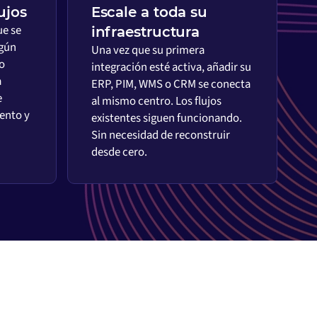
ujos
Escale a toda su
ue se
infraestructura
egún
Una vez que su primera
o
integración esté activa, añadir su
a
ERP, PIM, WMS o CRM se conecta
e
al mismo centro. Los flujos
ento y
existentes siguen funcionando.
Sin necesidad de reconstruir
desde cero.