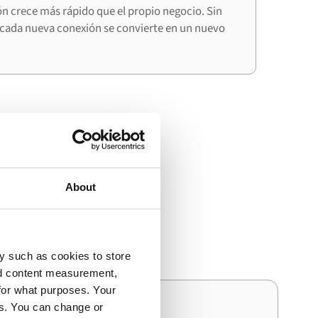
ón crece más rápido que el propio negocio. Sin
cada nueva conexión se convierte en un nuevo
egración
About
ynamics 365 F&O y Miva
y such as cookies to store
nd content measurement,
for what purposes. Your
es. You can change or