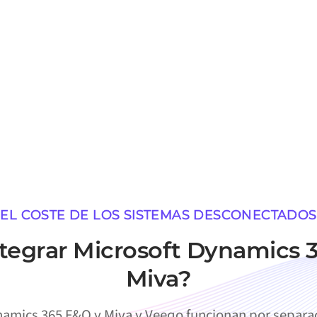
EL COSTE DE LOS SISTEMAS DESCONECTADOS
ntegrar Microsoft Dynamics 
Miva?
amics 365 F&O y Miva y Veeqo funcionan por separad