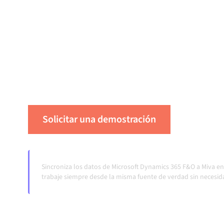
Conectar Microsoft Dynamics 365 F&O y Miva a
integración gestionada centralmente mantiene
datos consistentes y tus flujos de trabajo en
automática, sin transferencias manuales, incl
cambian y los volúmenes crecen.
Solicitar una demostración
Vea Alum
Sincroniza los datos de Microsoft Dynamics 365 F&O a Miva e
trabaje siempre desde la misma fuente de verdad sin necesid