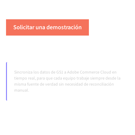
transferencias manuales, incluso cuando los sistemas
cambian y los volúmenes crecen.
Solicitar una demostración
Vea Alumio en acción
Sincroniza los datos de GS1 a Adobe Commerce Cloud en
tiempo real, para que cada equipo trabaje siempre desde la
misma fuente de verdad sin necesidad de reconciliación
manual.