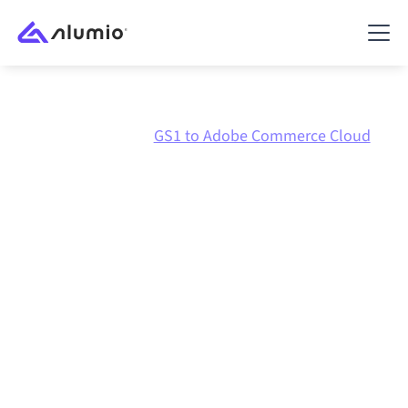
Marketplace
GS1
GS1 to Adobe Commerce Cloud
Integración de
GS1
con
Adobe Commerce Cloud
Conectar GS1 y Adobe Commerce Cloud a través de
una plataforma de integración gestionada
centralmente mantiene tus sistemas alineados, tus
datos consistentes y tus flujos de trabajo en
funcionamiento de forma automática, sin