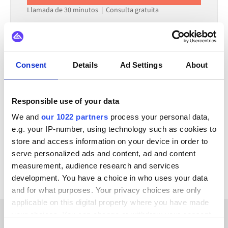
Llamada de 30 minutos | Consulta gratuita
TAMBIÉN SE INTEGRA CON
Consent
Details
Ad Settings
About
GS1
Microsoft Dynamics 365 F&O
Occtoo
SAP ECC - R/3
Actemium
Bynder
OpenAI
Responsible use of your data
Klarna
We and
our 1022 partners
process your personal data,
e.g. your IP-number, using technology such as cookies to
Ver todas las integraciones de Adobe Commerce
store and access information on your device in order to
Cloud
serve personalized ads and content, ad and content
measurement, audience research and services
development. You have a choice in who uses your data
and for what purposes. Your privacy choices are only
applicable on this digital property where you have made
your choices. You can change or withdraw your consent
any time from the Cookie Declaration or by clicking on