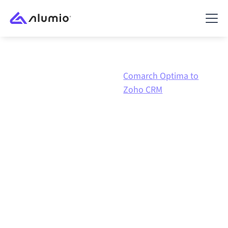
Comarch
Comarch Optima to
Marketplace
Optima
Zoho CRM
Integración de
Comarch
Optima
con
Zoho CRM
Conectar Comarch Optima y Zoho CRM a través de
una plataforma de integración gestionada
centralmente mantiene tus sistemas alineados, tus
datos consistentes y tus flujos de trabajo en