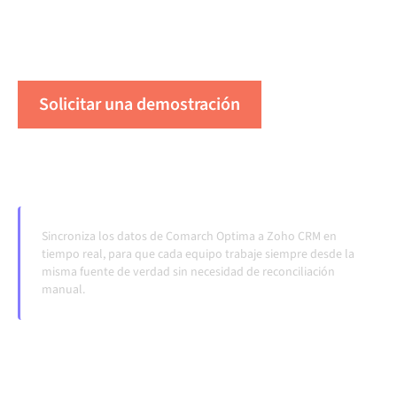
funcionamiento de forma automática, sin
transferencias manuales, incluso cuando los sistemas
cambian y los volúmenes crecen.
Solicitar una demostración
Vea Alumio en acción
Sincroniza los datos de Comarch Optima a Zoho CRM en
tiempo real, para que cada equipo trabaje siempre desde la
misma fuente de verdad sin necesidad de reconciliación
manual.