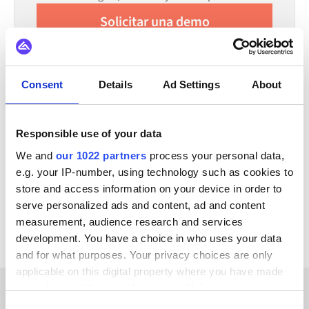
Solicitar una demo
Llamada de 30 minutos | Consulta gratuita
Consent
Details
Ad Settings
About
TAMBIÉN SE INTEGRA CON
Responsible use of your data
Virto Commerce
Trustpilot
Zoey
Weebly
We and
our 1022 partners
process your personal data,
Unikum
Webflow
Starweb
Wannafind
e.g. your IP-number, using technology such as cookies to
store and access information on your device in order to
Ver todas las integraciones de Zoho CRM
serve personalized ads and content, ad and content
measurement, audience research and services
development. You have a choice in who uses your data
and for what purposes. Your privacy choices are only
applicable on this digital property where you have made
your choices. You can change or withdraw your consent
any time from the Cookie Declaration or by clicking on
HISTORIAS DE CLIENTES
Consent