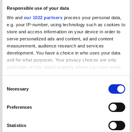
Jetzt herunterladen
Responsible use of your data
We and
our 1022 partners
process your personal data,
e.g. your IP-number, using technology such as cookies to
store and access information on your device in order to
serve personalized ads and content, ad and content
measurement, audience research and services
KUNDENGESCHICHTEN
development. You have a choice in who uses your data
and for what purposes. Your privacy choices are only
Echte Ergebnisse, echte
applicable on this digital property where you have made
Implementierungen
your choices. You can change or withdraw your consent
any time from the Cookie Declaration or by clicking on
Consent
Ein Querschnitt unserer Kunden aus den Bereichen
the Privacy trigger icon.
Necessary
Selection
Fertigung, Elektronik, Handel und Großhandel – die
heute Alumio nutzen.
If you allow, we would also like to:
Preferences
Collect information about your geographical location
which can be accurate to within several meters
Identify your device by actively scanning it for
Statistics
specific characteristics (fingerprinting)