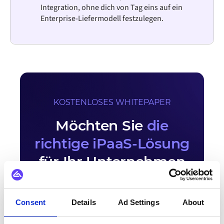
Integration, ohne dich von Tag eins auf ein
Enterprise-Liefermodell festzulegen.
KOSTENLOSES WHITEPAPER
Möchten Sie
die
richtige iPaaS-Lösung
für Ihr Unternehmen
auswählen?
Laden Sie unser Whitepaper und unsere
Consent
Details
Ad Settings
About
Checkliste zur iPaaS-Evaluierung herunter.