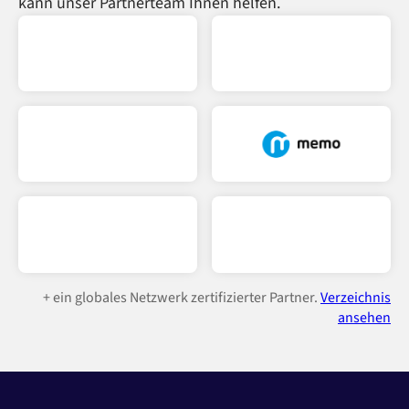
kann unser Partnerteam Ihnen helfen.
denen Daten flexibel transformiert und Integrationen
angepasst werden können. Dieses hohe Maß an
Anpassungsfähigkeit soll modernen digitalen
Unternehmen helfen, sich auf unvorhersehbare
zukünftige Integrationsanforderungen
vorzubereiten.
Weitere Informationen darüber, wie das Alumio iPaaS
Ihrem speziellen Anwendungsfall zugute kommen
kann, finden Sie unter
kontaktiere uns
oder
fordern
Sie eine Demo an
.
+ ein globales Netzwerk zertifizierter Partner.
Verzeichnis
ansehen