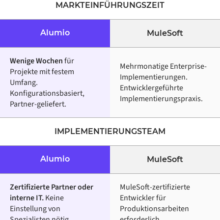
MARKTEINFÜHRUNGSZEIT
Alumio
MuleSoft
Wenige Wochen
für
Mehrmonatige Enterprise-
Projekte mit festem
Implementierungen.
Umfang.
Entwicklergeführte
Konfigurationsbasiert,
Implementierungspraxis.
Partner-geliefert.
IMPLEMENTIERUNGSTEAM
Alumio
MuleSoft
Zertifizierte Partner oder
MuleSoft-zertifizierte
interne IT.
Keine
Entwickler für
Einstellung von
Produktionsarbeiten
Spezialisten nötig.
erforderlich.