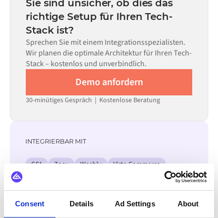
Sie sind unsicher, ob dies das
allein nicht ausreicht.
erforderlichen Datenflüsse und Ihrem internen
richtige Setup für Ihren Tech-
Prüfprozess. Vorgefertigte Konnektoren für viele
Stack ist?
Systeme sind im Alumio Marketplace verfügbar, was die
Einrichtungszeit erheblich verkürzt.
Sprechen Sie mit einem Integrationsspezialisten.
Wir planen die optimale Architektur für Ihren Tech-
Stack – kostenlos und unverbindlich.
Demo anfordern
30-minütiges Gespräch | Kostenlose Beratung
INTEGRIERBAR MIT
GS1
Zoey
Weebly
Virto Commerce
Square online
Wannafind
Webflow
Verifone
Alle Odoo Integrationen ansehen
Consent
Details
Ad Settings
About