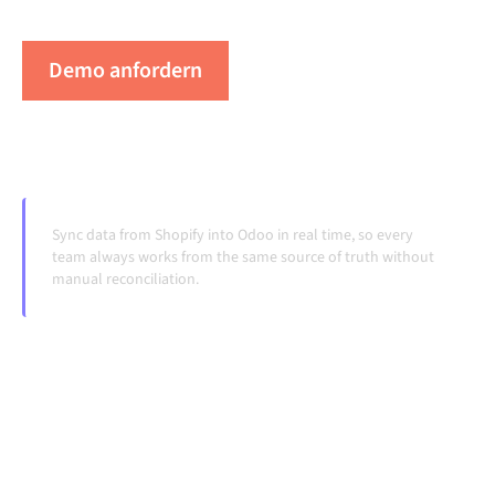
Systeme ändern und Volumina wachsen.
Demo anfordern
Erleben Sie Alumio in Aktion
Sync data from Shopify into Odoo in real time, so every
team always works from the same source of truth without
manual reconciliation.