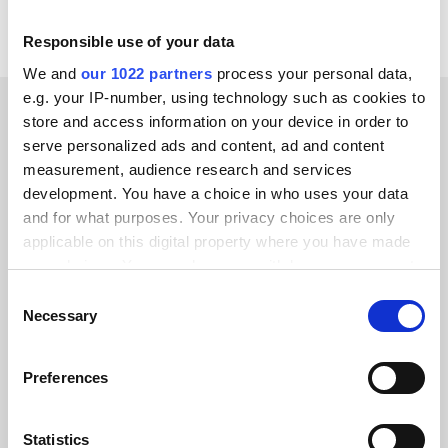
Responsible use of your data
We and
our 1022 partners
process your personal data,
e.g. your IP-number, using technology such as cookies to
store and access information on your device in order to
ERFOLGSGESCHICHTEN UNSERER KUNDEN
serve personalized ads and content, ad and content
measurement, audience research and services
Lesen Sie alle Bewertungen
development. You have a choice in who uses your data
unserer Kunden
and for what purposes. Your privacy choices are only
applicable on this digital property where you have made
your choices. You can change or withdraw your consent
any time from the Cookie Declaration or by clicking on
Consent
the Privacy trigger icon.
Necessary
Selection
Alumio gab uns zum ersten Mal die
If you allow, we would also like to:
Kontrolle über unsere Daten. Endlich
Preferences
Collect information about your geographical location
wissen wir, wo alles hingehört, und
which can be accurate to within several meters
können es systemübergreifend
Identify your device by actively scanning it for
Statistics