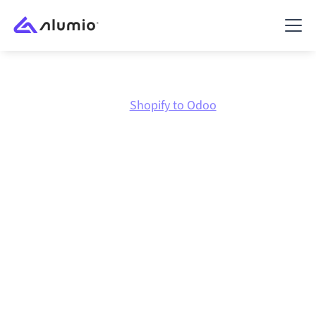
Marktplatz
Shopify
Shopify to Odoo
Shopify
zu
Odoo
Integration
Shopify und Odoo über eine zentral verwaltete
Integrationsplattform zu verbinden hält deine
Systeme aufeinander abgestimmt, deine Daten
konsistent und deine Workflows automatisch am
Laufen, ohne manuelle Übergaben, auch wenn sich