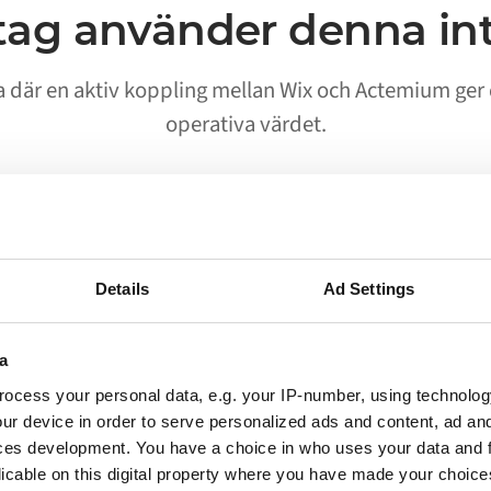
tag använder denna in
na där en aktiv koppling mellan Wix och Actemium ge
operativa värdet.
02
Details
Ad Settings
Processer körs utan manuell
start
a
ocess your personal data, e.g. your IP-number, using technolog
Arbetsflöden som tidigare krävde att en person
ur device in order to serve personalized ads and content, ad a
flyttade data mellan Wix och Actemium körs nu
ces development. You have a choice in who uses your data and 
automatiskt. Ditt team får en notis när något
licable on this digital property where you have made your choic
behöver uppmärksammas, inte när allt fungerar