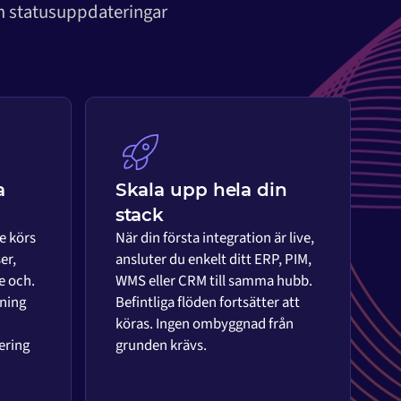
om statusuppdateringar
a
Skala upp hela din
stack
e körs
När din första integration är live,
er,
ansluter du enkelt ditt ERP, PIM,
e och.
WMS eller CRM till samma hubb.
ning
Befintliga flöden fortsätter att
köras. Ingen ombyggnad från
ering
grunden krävs.