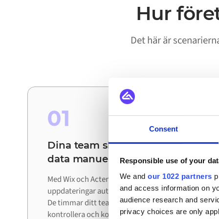
Hur före
Det här är scenarier
01
Consent
Dina team slipper stämma av
data manuellt
Responsible use of your dat
We and
our 1022 partners
pr
Med Wix och Actemium ihopkopplade rör sig
and access information on yo
uppdateringar automatiskt mellan systemen.
audience research and servi
De timmar ditt team lade på att exportera,
privacy choices are only app
kontrollera och korrigera data läggs nu på