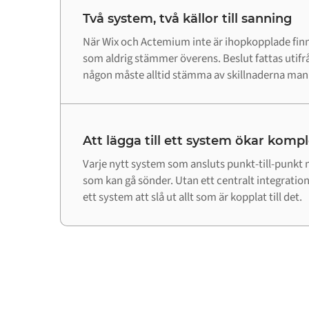
Två system, två källor till sanning
När Wix och Actemium inte är ihopkopplade finn
som aldrig stämmer överens. Beslut fattas utifr
någon måste alltid stämma av skillnaderna manu
Att lägga till ett system ökar komp
Varje nytt system som ansluts punkt-till-punkt m
som kan gå sönder. Utan ett centralt integrations
ett system att slå ut allt som är kopplat till det.