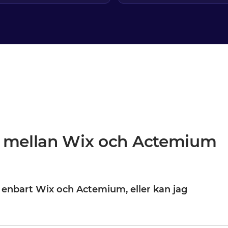
n mellan Wix och Actemium
l enbart Wix och Actemium, eller kan jag
ix och Actemium är din startpunkt, inte din gräns. När de väl är