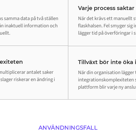
Varje process saktar
s samma data på två ställen
När det krävs ett manuellt st
ån inaktuell information och
flaskhalsen. Fel smyger sig
ellt.
lägger tid på överföringar i st
lexiteten
Tillväxt bör inte öka
ultiplicerar antalet saker
När din organisation lägger 
lager riskerar en ändring i
integrationskomplexiteten 
plattform blir varje ny ansl
ANVÄNDNINGSFALL