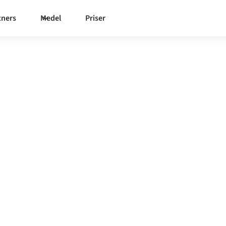
tners
Medel
Priser
um
-
 samma styrda