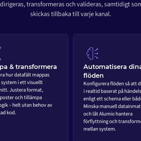
 dirigeras, transformeras och valideras, samtidigt s
skickas tillbaka till varje kanal.
a & transformera
Automatisera din
era hur datafält mappas
flöden
system i ett visuellt
Konfigurera flöden så att d
nitt. Justera format,
i realtid baserat på händels
 poster och tillämpa
enligt ett schema eller båd
ogik – helt utan behov av
Minska manuell datainmat
ad kod.
och låt Alumio hantera
förflyttning och transform
mellan system.