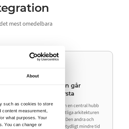
tegration
r det mest omedelbara
03
About
Din nästa integration går
snabbare än den första
y such as cookies to store
Eftersom Alumio fungerar som en central hubb
nd content measurement,
kan du återanvända den befintliga arkitekturen
for what purposes. Your
när du ansluter nästa system. Den andra och
es. You can change or
tredje integrationen kräver betydligt mindre tid