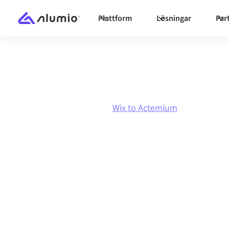
Plattform
Lösningar
Par
Marknadsplats
Wix
Wix to Actemium
Wix
till
Actemi
integration
Att koppla ihop Wix och Actemium via en och