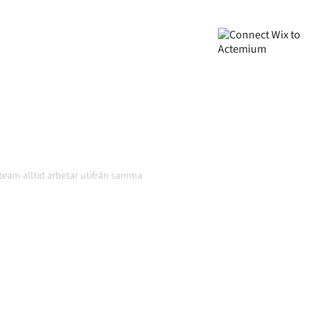
roniserade, din data
atiskt, utan manuella
och volymerna växer.
e team alltid arbetar utifrån samma