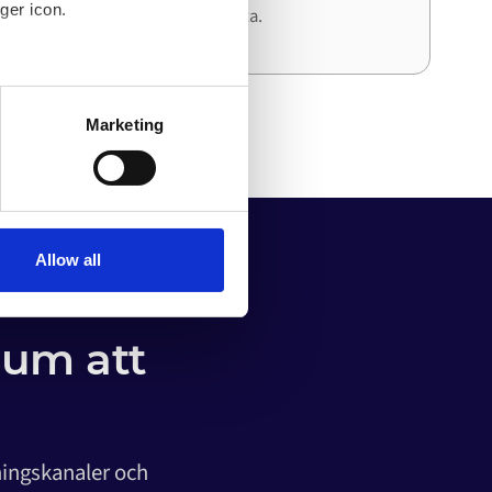
ger icon.
och ansträngning än den första.
several meters
Marketing
ails section
.
o your computer. You can block
the functioning of the
 on the internet
Allow all
ium att
ningskanaler och