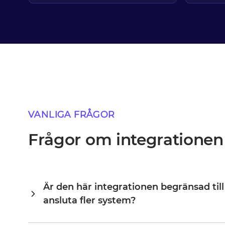
VANLIGA FRÅGOR
Frågor om integratione
Är den här integrationen begränsad til
ansluta fler system?
Alumio är en central integrationshub, vilket innebär att W