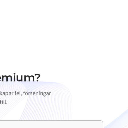
temium?
apar fel, förseningar
ill.