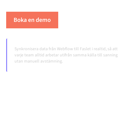
volymerna växer.
Boka en demo
Se Alumio i praktiken
Synkronisera data från Webflow till Faslet i realtid, så att
varje team alltid arbetar utifrån samma källa till sanning
utan manuell avstämning.