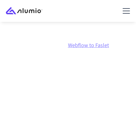
Marknadsplats
Webflow
Webflow to Faslet
Webflow
till
Faslet
-
integration
Att koppla ihop Webflow och Faslet via en och samma
styrda integrationsplattform håller dina system
synkroniserade, din data konsistent och dina
arbetsflöden igång automatiskt, utan manuella
överlämningar, även när systemen förändras och