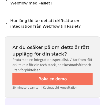
Webflow med Faslet?
lagernivåer, priser och statusuppdateringar. Alumios
transformeringslogik hanterar all fältmappning så att
Nej. Alumio är en konfigurationsbaserad plattform. Om
data anländer i det format som varje system förväntar
det finns färdiga kopplingar för båda systemen i Alumio
sig.
Hur lång tid tar det att driftsätta en
Marketplace konfigurerar du integrationen via ett visuellt
integration från Webflow till Faslet?
gränssnitt utan att skriva egen kod, inklusive
fältmappning, triggerlogik och felhantering. Anpassad
De flesta integrationer går live på veckor, inte månader,
kod finns tillgänglig i de fall där konfigurationen inte
beroende på komplexiteten i datamappningen, antalet
räcker till.
flöden som krävs och din interna granskningsprocess.
Är du osäker på om detta är rätt
För många system finns färdiga kopplingar tillgängliga i
upplägg för din stack?
Alumio Marketplace, vilket avsevärt minskar
Prata med en integrationsspecialist. Vi tar fram rätt
installationstiden.
arkitektur för din tech stack, helt kostnadsfritt och
utan förpliktelser.
Boka en demo
30 minuters samtal | Kostnadsfri konsultation