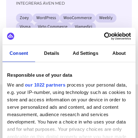
INTEGRERAS ÄVEN MED
Zoey
WordPress
WooCommerce
Weebly
Visma
Virto Commerce
Viamedici
Shopify Plus
Se alla Faslet-integrationer
Consent
Details
Ad Settings
About
Responsible use of your data
We and
our 1022 partners
process your personal data,
e.g. your IP-number, using technology such as cookies to
store and access information on your device in order to
KUNDBERÄTTELSER
serve personalized ads and content, ad and content
measurement, audience research and services
See how we’ve helped our
development. You have a choice in who uses your data
customers succeed
and for what purposes. Your privacy choices are only
applicable on this digital property where you have made