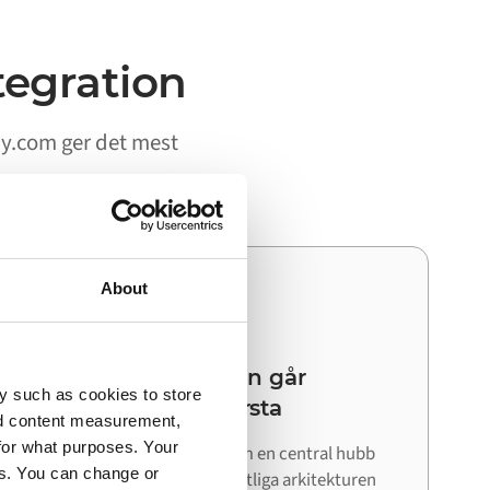
tegration
ay.com ger det mest
About
03
Din nästa integration går
y such as cookies to store
snabbare än den första
nd content measurement,
for what purposes. Your
Eftersom Alumio fungerar som en central hubb
es. You can change or
kan du återanvända den befintliga arkitekturen