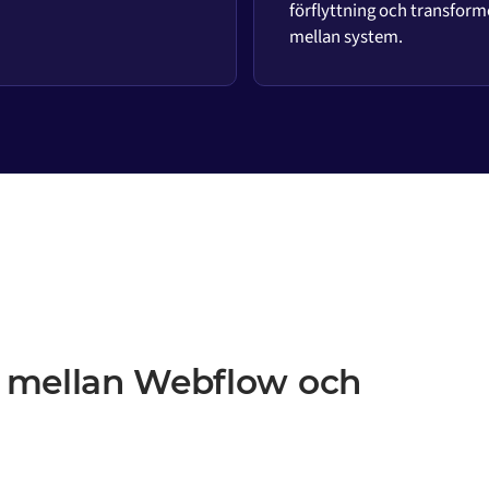
förflyttning och transform
mellan system.
n mellan Webflow och