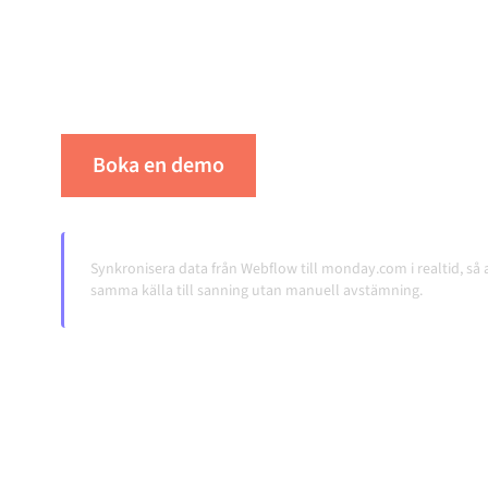
integrationsplattform håller dina system synk
konsistent och dina arbetsflöden igång autom
överlämningar, även när systemen förändras 
Boka en demo
Se Alumio i praktiken
Synkronisera data från Webflow till monday.com i realtid, så a
samma källa till sanning utan manuell avstämning.