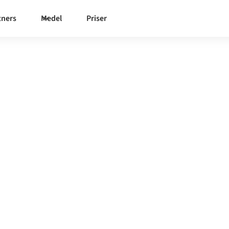
tners
Medel
Priser
nday.com
 en och samma styrda