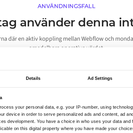
ANVÄNDNINGSFALL
tag använder denna in
erna där en aktiv koppling mellan Webflow och mond
omedelbara operativa värdet.
Details
Ad Settings
02
a
Processer körs utan manuell
ocess your personal data, e.g. your IP-number, using technolog
start
ur device in order to serve personalized ads and content, ad a
ces development. You have a choice in who uses your data and 
Arbetsflöden som tidigare krävde att en person
licable on this digital property where you have made your choic
flyttade data mellan Webflow och monday.com