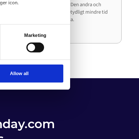
ger icon.
när du ansluter nästa system. Den andra och
tredje integrationen kräver betydligt mindre tid
och ansträngning än den första.
several meters
Marketing
ails section
.
o your computer. You can block
the functioning of the
 on the internet
Allow all
nday.com
s