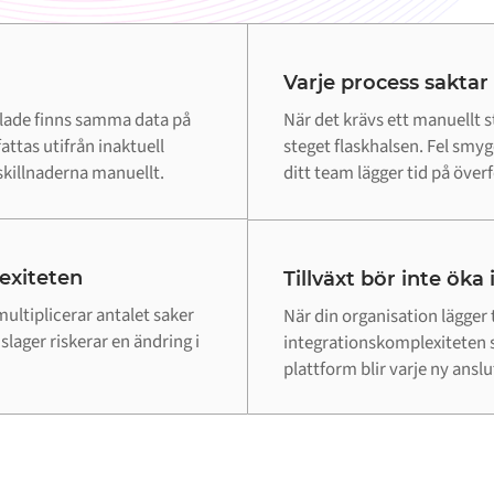
Varje process saktar
lade finns samma data på
När det krävs ett manuellt st
attas utifrån inaktuell
steget flaskhalsen. Fel smy
killnaderna manuellt.
ditt team lägger tid på överfö
lexiteten
Tillväxt bör inte öka
ultiplicerar antalet saker
När din organisation lägger 
lager riskerar en ändring i
integrationskomplexiteten 
plattform blir varje ny ansl