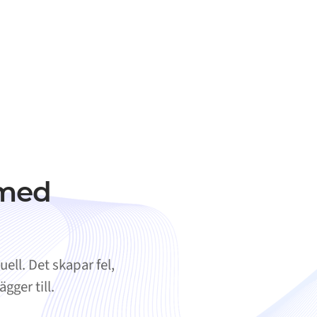
 med
ll. Det skapar fel,
gger till.