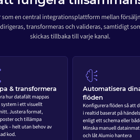
 som en central integrationsplattform mellan försälj
 dirigeras, transformeras och valideras, samtidigt s
skickas tillbaka till varje kanal.
a & transformera
Automatisera din
era hur datafält mappas
flöden
system i ett visuellt
Konfigurera flöden så att d
nitt. Justera format,
i realtid baserat på händels
 poster och tillämpa
enligt ett schema eller båd
ogik – helt utan behov av
Minska manuell datainmat
ad kod.
och låt Alumio hantera