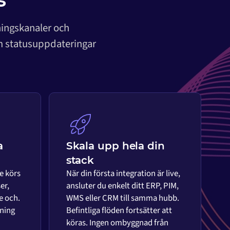
ningskanaler och
om statusuppdateringar
a
Skala upp hela din
stack
e körs
När din första integration är live,
er,
ansluter du enkelt ditt ERP, PIM,
e och.
WMS eller CRM till samma hubb.
ning
Befintliga flöden fortsätter att
köras. Ingen ombyggnad från