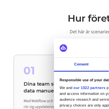
Hur före
Det här är scenari
Consent
01
Responsible use of your dat
Dina team slipper stämma av
We and
our 1022 partners
pr
data manuellt
and access information on yo
audience research and servi
Med Webflow och monday.com ihopkopplade
privacy choices are only app
rör sig uppdateringar automatiskt mellan