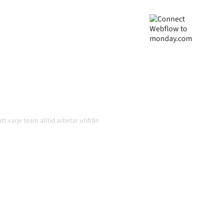
roniserade, din data
atiskt, utan manuella
och volymerna växer.
tt varje team alltid arbetar utifrån