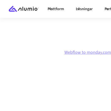
Plattform
Lösningar
Par
Marknadsplats
Webflow
Webflow to monday.com
Webflow
till
mo
-integration
Att koppla ihop Webflow och monday.com via