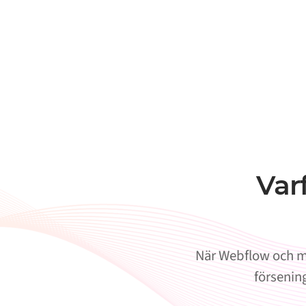
Var
När Webflow och mo
försening