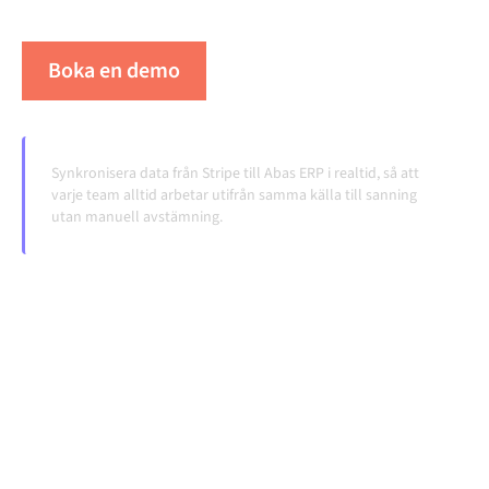
volymerna växer.
Boka en demo
Se Alumio i praktiken
Synkronisera data från Stripe till Abas ERP i realtid, så att
varje team alltid arbetar utifrån samma källa till sanning
utan manuell avstämning.