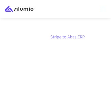
Marknadsplats
Stripe
Stripe to Abas ERP
Stripe
till
Abas ERP
-
integration
Att koppla ihop Stripe och Abas ERP via en och
samma styrda integrationsplattform håller dina
system synkroniserade, din data konsistent och dina
arbetsflöden igång automatiskt, utan manuella
överlämningar, även när systemen förändras och