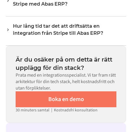
Stripe med Abas ERP?
lagernivåer, priser och statusuppdateringar. Alumios
transformeringslogik hanterar all fältmappning så att
Nej. Alumio är en konfigurationsbaserad plattform. Om
data anländer i det format som varje system förväntar
det finns färdiga kopplingar för båda systemen i Alumio
sig.
Hur lång tid tar det att driftsätta en
Marketplace konfigurerar du integrationen via ett visuellt
integration från Stripe till Abas ERP?
gränssnitt utan att skriva egen kod, inklusive
fältmappning, triggerlogik och felhantering. Anpassad
De flesta integrationer går live på veckor, inte månader,
kod finns tillgänglig i de fall där konfigurationen inte
beroende på komplexiteten i datamappningen, antalet
räcker till.
flöden som krävs och din interna granskningsprocess.
Är du osäker på om detta är rätt
För många system finns färdiga kopplingar tillgängliga i
upplägg för din stack?
Alumio Marketplace, vilket avsevärt minskar
Prata med en integrationsspecialist. Vi tar fram rätt
installationstiden.
arkitektur för din tech stack, helt kostnadsfritt och
utan förpliktelser.
Boka en demo
30 minuters samtal | Kostnadsfri konsultation