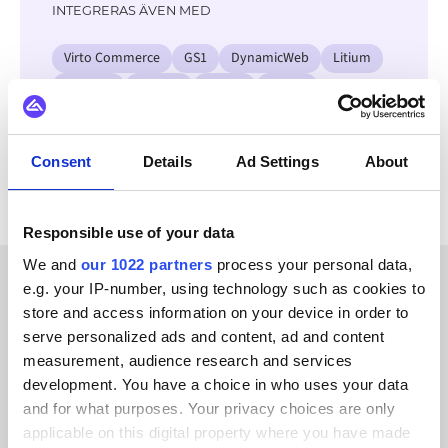
INTEGRERAS ÄVEN MED
Virto Commerce
GS1
DynamicWeb
Litium
Jetshop
OpenAI
Klarna
Adyen
Se alla Abas ERP-integrationer
Consent
Details
Ad Settings
About
Responsible use of your data
We and
our 1022 partners
process your personal data,
e.g. your IP-number, using technology such as cookies to
KUNDBERÄTTELSER
store and access information on your device in order to
serve personalized ads and content, ad and content
Find out what makes us a
measurement, audience research and services
customer-favorite
development. You have a choice in who uses your data
and for what purposes. Your privacy choices are only
applicable on this digital property where you have made