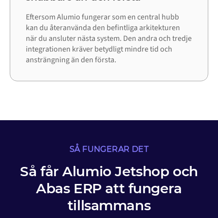
Eftersom Alumio fungerar som en central hubb
kan du återanvända den befintliga arkitekturen
när du ansluter nästa system. Den andra och tredje
integrationen kräver betydligt mindre tid och
ansträngning än den första.
SÅ FUNGERAR DET
Så får Alumio Jetshop och
Abas ERP att fungera
tillsammans