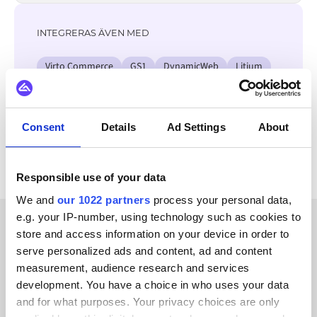
INTEGRERAS ÄVEN MED
Virto Commerce
GS1
DynamicWeb
Litium
Jetshop
OpenAI
Klarna
Adyen
Se alla Abas ERP-integrationer
Consent
Details
Ad Settings
About
Responsible use of your data
We and
our 1022 partners
process your personal data,
e.g. your IP-number, using technology such as cookies to
store and access information on your device in order to
KUNDBERÄTTELSER
serve personalized ads and content, ad and content
measurement, audience research and services
Hear success stories from
development. You have a choice in who uses your data
our clients
and for what purposes. Your privacy choices are only