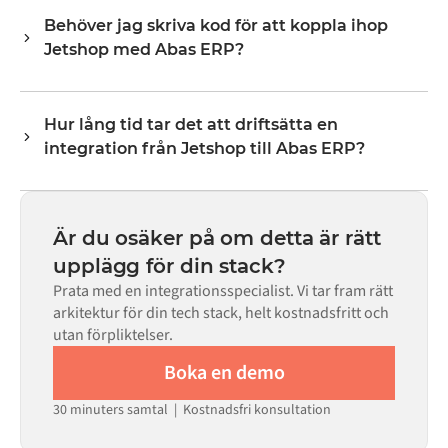
varje system exponerar via sitt API. Vanliga flöden
Behöver jag skriva kod för att koppla ihop
inkluderar poster som ordrar, produkter, kunder,
Jetshop med Abas ERP?
lagernivåer, priser och statusuppdateringar. Alumios
transformeringslogik hanterar all fältmappning så att
Nej. Alumio är en konfigurationsbaserad plattform. Om
data anländer i det format som varje system förväntar
det finns färdiga kopplingar för båda systemen i Alumio
sig.
Hur lång tid tar det att driftsätta en
Marketplace konfigurerar du integrationen via ett visuellt
integration från Jetshop till Abas ERP?
gränssnitt utan att skriva egen kod, inklusive
fältmappning, triggerlogik och felhantering. Anpassad
De flesta integrationer går live på veckor, inte månader,
kod finns tillgänglig i de fall där konfigurationen inte
beroende på komplexiteten i datamappningen, antalet
räcker till.
flöden som krävs och din interna granskningsprocess.
Är du osäker på om detta är rätt
För många system finns färdiga kopplingar tillgängliga i
upplägg för din stack?
Alumio Marketplace, vilket avsevärt minskar
Prata med en integrationsspecialist. Vi tar fram rätt
installationstiden.
arkitektur för din tech stack, helt kostnadsfritt och
utan förpliktelser.
Boka en demo
30 minuters samtal | Kostnadsfri konsultation