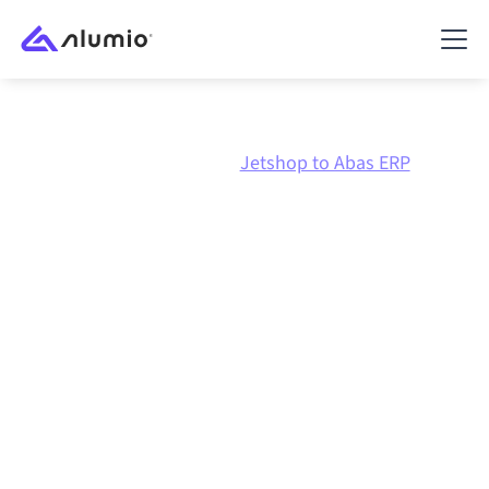
Marknadsplats
Jetshop
Jetshop to Abas ERP
Jetshop
till
Abas ERP
-
integration
Att koppla ihop Jetshop och Abas ERP via en och
samma styrda integrationsplattform håller dina
system synkroniserade, din data konsistent och dina
arbetsflöden igång automatiskt, utan manuella
överlämningar, även när systemen förändras och