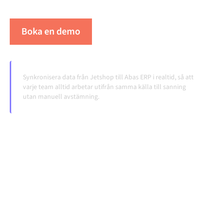
volymerna växer.
Boka en demo
Se Alumio i praktiken
Synkronisera data från Jetshop till Abas ERP i realtid, så att
varje team alltid arbetar utifrån samma källa till sanning
utan manuell avstämning.