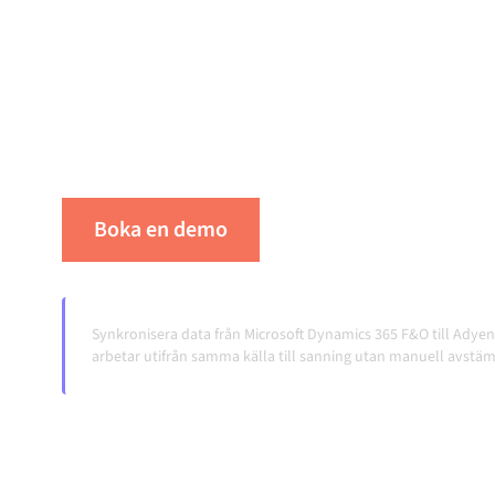
Att koppla ihop Microsoft Dynamics 365 F&O 
styrda integrationsplattform håller dina syst
konsistent och dina arbetsflöden igång autom
överlämningar, även när systemen förändras 
Boka en demo
Se Alumio i praktiken
Synkronisera data från Microsoft Dynamics 365 F&O till Adyen i 
arbetar utifrån samma källa till sanning utan manuell avstäm