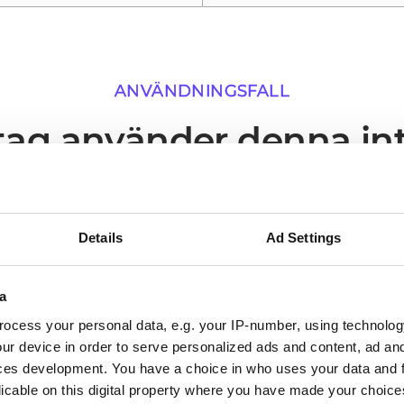
ANVÄNDNINGSFALL
tag använder denna in
na där en aktiv koppling mellan Microsoft Dynamics 
det mest omedelbara operativa värdet.
Details
Ad Settings
a
02
ocess your personal data, e.g. your IP-number, using technolog
ur device in order to serve personalized ads and content, ad a
ces development. You have a choice in who uses your data and 
Processer körs utan manuell
licable on this digital property where you have made your choic