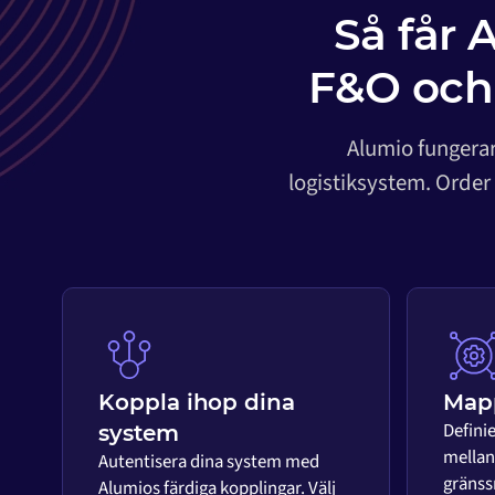
Så får 
F&O och
Alumio fungerar
logistiksystem. Order
Koppla ihop dina
Mapp
Defini
system
mellan 
Autentisera dina system med
gränss
Alumios färdiga kopplingar. Välj