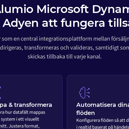
Alumio Microsoft Dyna
 Adyen att fungera til
 som en central integrationsplattform mellan försälj
 dirigeras, transformeras och valideras, samtidigt s
skickas tillbaka till varje kanal.
a & transformera
Automatisera din
era hur datafält mappas
flöden
system i ett visuellt
Konfigurera flöden så att d
nitt. Justera format,
i realtid baserat på händels