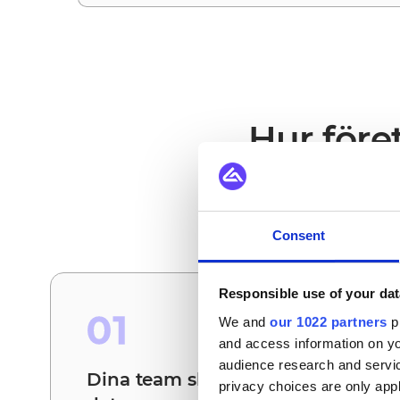
Hur före
Det här är scenarier
Consent
Responsible use of your dat
01
We and
our 1022 partners
pr
and access information on yo
audience research and servi
Dina team slipper stämma av
privacy choices are only app