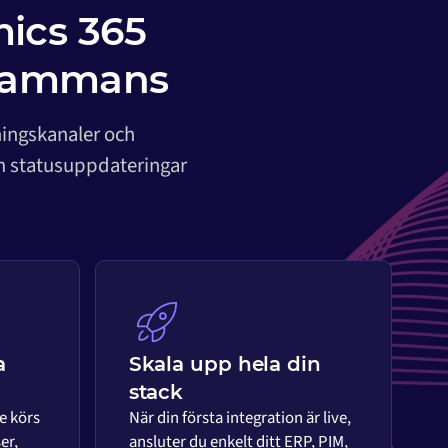
mics 365
lsammans
ningskanaler och
om statusuppdateringar
a
Skala upp hela din
stack
e körs
När din första integration är live,
er,
ansluter du enkelt ditt ERP, PIM,