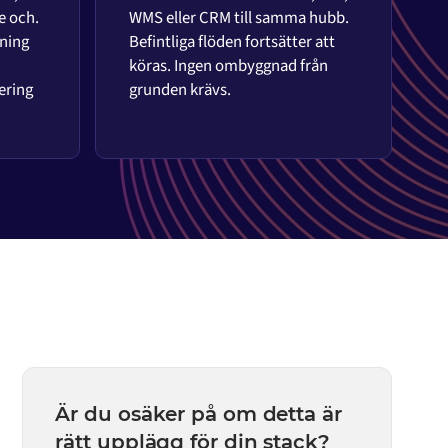
e och.
WMS eller CRM till samma hubb.
ning
Befintliga flöden fortsätter att
köras. Ingen ombyggnad från
ering
grunden krävs.
Är du osäker på om detta är
rätt upplägg för din stack?