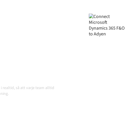
och Adyen via en och samma
em synkroniserade, din data
atiskt, utan manuella
och volymerna växer.
realtid, så att varje team alltid
ning.