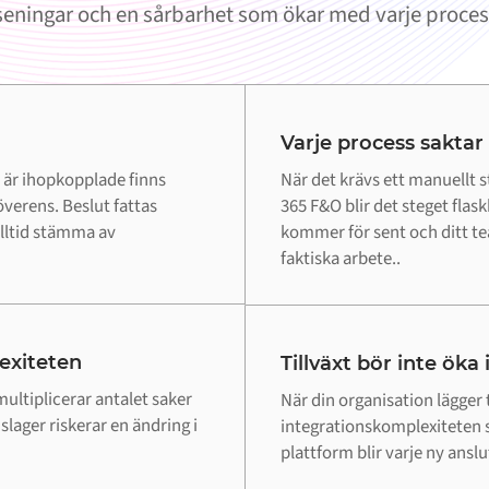
rseningar och en sårbarhet som ökar med varje process 
Varje process saktar
 är ihopkopplade finns
När det krävs ett manuellt s
verens. Beslut fattas
365 F&O blir det steget flas
alltid stämma av
kommer för sent och ditt team
faktiska arbete..
lexiteten
Tillväxt bör inte öka
ultiplicerar antalet saker
När din organisation lägger 
lager riskerar en ändring i
integrationskomplexiteten 
plattform blir varje ny ansl