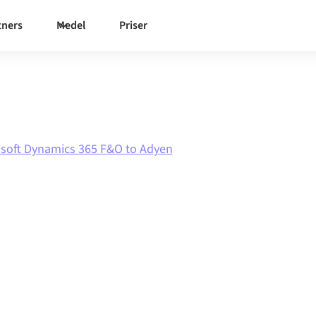
tners
Medel
Priser
osoft Dynamics 365 F&O to Adyen
mics 365