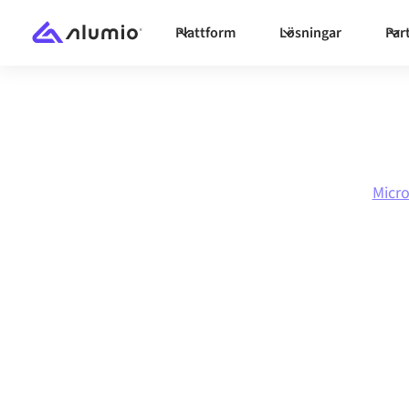
Plattform
Lösningar
Par
Marknadsplats
Microsoft Dynamics 365 F&O
Micr
Microsoft Dyna
F&O
till
Adyen
-
integration