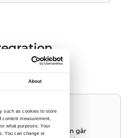
tegration
365 F&O och Adyen ger
About
03
y such as cookies to store
nd content measurement,
for what purposes. Your
Din nästa integration går
es. You can change or