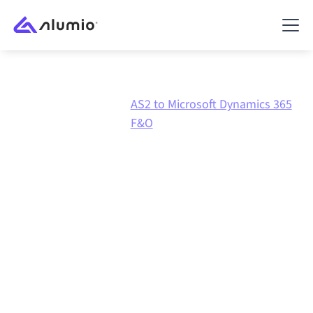
AS2 to Microsoft Dynamics 365
Marknadsplats
AS2
F&O
AS2
till
Microsoft
Dynamics 365 F&O
-
integration
Att koppla ihop AS2 och Microsoft Dynamics 365 F&O
via en och samma styrda integrationsplattform håller
dina system synkroniserade, din data konsistent och