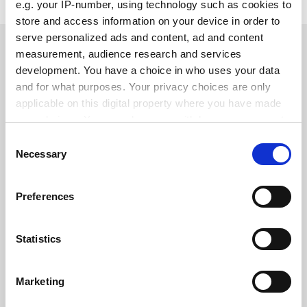
e.g. your IP-number, using technology such as cookies to
store and access information on your device in order to
serve personalized ads and content, ad and content
measurement, audience research and services
KUNDBERÄTTELSER
development. You have a choice in who uses your data
and for what purposes. Your privacy choices are only
Check out testimonials from
applicable on this digital property where you have made
our delighted customers
your choices. You can change or withdraw your consent
any time from the Cookie Declaration or by clicking on
Consent
the Privacy trigger icon.
Necessary
Selection
If you allow, we would also like to:
Preferences
Collect information about your geographical location
Alumio gav oss kontroll över våra data
which can be accurate to within several meters
för första gången. Vi vet äntligen vart
Identify your device by actively scanning it for
Statistics
allt går och kan återanvända det över
specific characteristics (fingerprinting)
system istället för att bygga om
Find out more about how your personal data is processed
integrationer från grunden.
Marketing
and set your preferences in the
details section
.