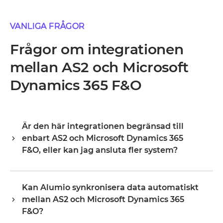
VANLIGA FRÅGOR
Frågor om integrationen
mellan AS2 och Microsoft
Dynamics 365 F&O
Är den här integrationen begränsad till
enbart AS2 och Microsoft Dynamics 365
F&O, eller kan jag ansluta fler system?
Alumio är en central integrationshub, vilket innebär att
AS2 och Microsoft Dynamics 365 F&O är din startpunkt,
Kan Alumio synkronisera data automatiskt
inte din gräns. När de väl är anslutna utökar du samma
mellan AS2 och Microsoft Dynamics 365
plattform till ditt ERP, PIM, WMS, CRM eller vilket annat
system som helst i ditt landskap, och återanvänder
F&O?
befintlig konfiguration i stället för att börja om från