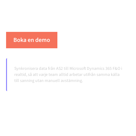
dina arbetsflöden igång automatiskt, utan manuella
överlämningar, även när systemen förändras och
volymerna växer.
Boka en demo
Se Alumio i praktiken
Synkronisera data från AS2 till Microsoft Dynamics 365 F&O i
realtid, så att varje team alltid arbetar utifrån samma källa
till sanning utan manuell avstämning.