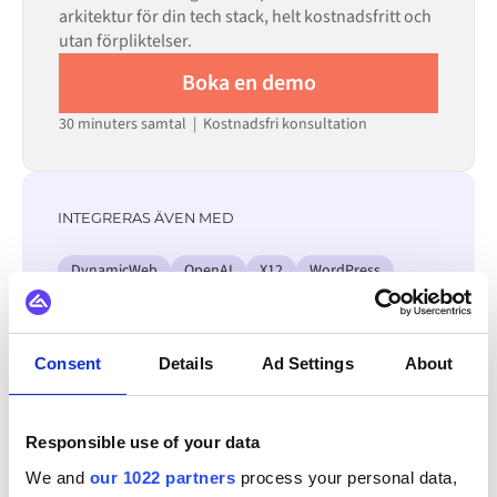
arkitektur för din tech stack, helt kostnadsfritt och
utan förpliktelser.
Boka en demo
30 minuters samtal | Kostnadsfri konsultation
INTEGRERAS ÄVEN MED
DynamicWeb
OpenAI
X12
WordPress
WooCommerce
Sylius
Square
SPS Commerce
Consent
Details
Ad Settings
About
Se alla Microsoft Dynamics 365 F&O-
integrationer
Responsible use of your data
We and
our 1022 partners
process your personal data,