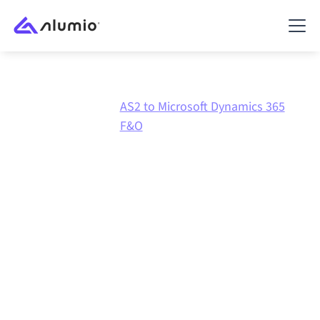
AS2 to Microsoft Dynamics 365
Marketplace
AS2
F&O
AS2
naar
Microsoft
Dynamics 365 F&O
integratie
AS2 en Microsoft Dynamics 365 F&O verbinden via één
beheerd integratieplatform zorgt ervoor dat je
systemen op elkaar afgestemd blijven, je data