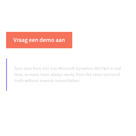
consistent is en je workflows automatisch
doordraaien, zonder handmatige overdrachten, ook
wanneer systemen veranderen en volumes groeien.
Vraag een demo aan
Zie Alumio in actie
Sync data from AS2 into Microsoft Dynamics 365 F&O in real
time, so every team always works from the same source of
truth without manual reconciliation.