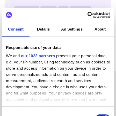
DynamicWeb
OpenAI
X12
WordPress
WooCommerce
Sylius
Square
SPS Commerce
Consent
Details
Ad Settings
About
Bekijk alle Microsoft Dynamics 365 F&O
integraties
Responsible use of your data
We and
our 1022 partners
process your personal data,
e.g. your IP-number, using technology such as cookies to
store and access information on your device in order to
serve personalized ads and content, ad and content
measurement, audience research and services
KLANTVERHALEN
development. You have a choice in who uses your data
and for what purposes. Your privacy choices are only
Lees de getuigenissen van
applicable on this digital property where you have made
your choices. You can change or withdraw your consent
onze tevreden klanten
any time from the Cookie Declaration or by clicking on
Consent