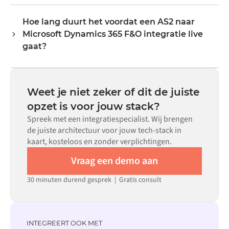
Nee. Alumio is een config-first platform. Als er voor beide
Alumio handelt alle veldmapping af, zodat data aankomt
systemen kant-en-klare connectoren in de Alumio
in het formaat dat elk systeem verwacht.
Hoe lang duurt het voordat een AS2 naar
marketplace bestaan, configureer je de integratie via een
Microsoft Dynamics 365 F&O integratie live
visuele interface zonder aangepaste code te schrijven,
inclusief veldmapping, triggerlogica en foutafhandeling.
gaat?
Aangepaste code is beschikbaar voor situaties waarin
De meeste integraties zijn binnen weken in plaats van
configuratie alleen niet aan de vereisten voldoet.
maanden live, afhankelijk van de complexiteit van de
datamapping, het aantal vereiste flows en je interne
Weet je niet zeker of dit de juiste
beoordelingsproces. Voor veel systemen zijn er kant-en-
opzet is voor jouw stack?
klare connectoren beschikbaar in de Alumio
Spreek met een integratiespecialist. Wij brengen
marketplace, wat de insteltijd aanzienlijk verkort.
de juiste architectuur voor jouw tech-stack in
kaart, kosteloos en zonder verplichtingen.
Vraag een demo aan
30 minuten durend gesprek | Gratis consult
INTEGREERT OOK MET