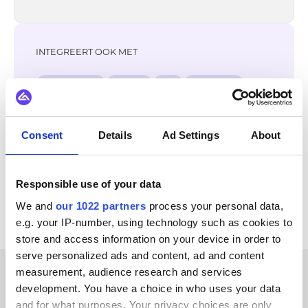
INTEGREERT OOK MET
DynamicWeb
OpenAI
X12
WordPress
WooCommerce
Sylius
Square
SPS Commerce
Consent
Details
Ad Settings
About
Bekijk alle Microsoft Dynamics 365 F&O
integraties
Responsible use of your data
We and
our 1022 partners
process your personal data,
e.g. your IP-number, using technology such as cookies to
store and access information on your device in order to
serve personalized ads and content, ad and content
measurement, audience research and services
development. You have a choice in who uses your data
KLANTVERHALEN
and for what purposes. Your privacy choices are only