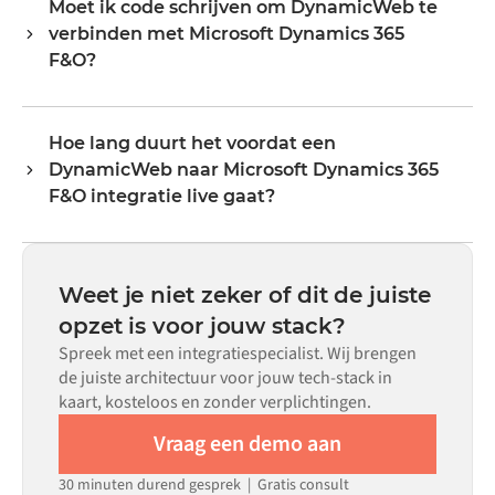
Moet ik code schrijven om DynamicWeb te
Veelvoorkomende flows omvatten records zoals
verbinden met Microsoft Dynamics 365
bestellingen, producten, klanten, voorraadniveaus,
prijzen en statusupdates. De transformatorlogica van
F&O?
Alumio handelt alle veldmapping af, zodat data aankomt
Nee. Alumio is een config-first platform. Als er voor beide
in het formaat dat elk systeem verwacht.
systemen kant-en-klare connectoren in de Alumio
Hoe lang duurt het voordat een
marketplace bestaan, configureer je de integratie via een
DynamicWeb naar Microsoft Dynamics 365
visuele interface zonder aangepaste code te schrijven,
inclusief veldmapping, triggerlogica en foutafhandeling.
F&O integratie live gaat?
Aangepaste code is beschikbaar voor situaties waarin
De meeste integraties zijn binnen weken in plaats van
configuratie alleen niet aan de vereisten voldoet.
maanden live, afhankelijk van de complexiteit van de
datamapping, het aantal vereiste flows en je interne
Weet je niet zeker of dit de juiste
beoordelingsproces. Voor veel systemen zijn er kant-en-
opzet is voor jouw stack?
klare connectoren beschikbaar in de Alumio
Spreek met een integratiespecialist. Wij brengen
marketplace, wat de insteltijd aanzienlijk verkort.
de juiste architectuur voor jouw tech-stack in
kaart, kosteloos en zonder verplichtingen.
Vraag een demo aan
30 minuten durend gesprek | Gratis consult