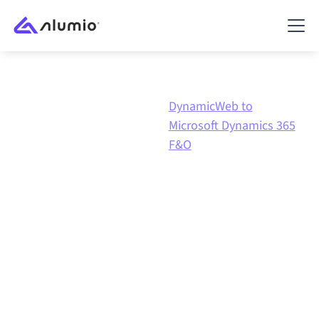
DynamicWeb to
Marketplace
DynamicWeb
Microsoft Dynamics 365
F&O
DynamicWeb
naar
Microsoft Dynamics 365
F&O
integratie
DynamicWeb en Microsoft Dynamics 365 F&O
verbinden via één beheerd integratieplatform zorgt