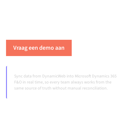
ervoor dat je systemen op elkaar afgestemd blijven, je
data consistent is en je workflows automatisch
doordraaien, zonder handmatige overdrachten, ook
wanneer systemen veranderen en volumes groeien.
Vraag een demo aan
Zie Alumio in actie
Sync data from DynamicWeb into Microsoft Dynamics 365
F&O in real time, so every team always works from the
same source of truth without manual reconciliation.