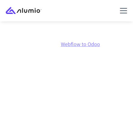
Marketplace
Webflow
Webflow to Odoo
Webflow
naar
Odoo
integratie
Webflow en Odoo verbinden via één beheerd
integratieplatform zorgt ervoor dat je systemen op
elkaar afgestemd blijven, je data consistent is en je
workflows automatisch doordraaien, zonder
handmatige overdrachten, ook wanneer systemen