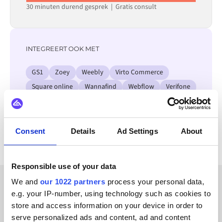
30 minuten durend gesprek | Gratis consult
INTEGREERT OOK MET
GS1
Zoey
Weebly
Virto Commerce
Square online
Wannafind
Webflow
Verifone
Bekijk alle Odoo integraties
Consent
Details
Ad Settings
About
Responsible use of your data
We and
our 1022 partners
process your personal data,
e.g. your IP-number, using technology such as cookies to
KLANTVERHALEN
store and access information on your device in order to
Ontdek welke resultaten
serve personalized ads and content, ad and content