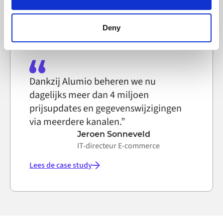
can block the use of cookies generally by changing your
Lees de case study
browser settings accordingly. This could affect the
functioning of the website, however. We also use third-
Deny
party ad networks for advertising certain Alumio services
on the internet
Dankzij Alumio beheren we nu
dagelijks meer dan 4 miljoen
prijsupdates en gegevenswijzigingen
via meerdere kanalen.”
Jeroen Sonneveld
IT-directeur E-commerce
Lees de case study