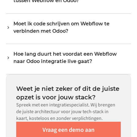
tussen Webflow en Odoo?
exacte veldmapping en triggerlogica via een visuele
evenredig meegroeien.
interface, zonder aangepaste code te schrijven.
De data-objecten die gesynchroniseerd kunnen worden,
hangen af van wat elk systeem via zijn API blootstelt.
Moet ik code schrijven om Webflow te
Veelvoorkomende flows omvatten records zoals
verbinden met Odoo?
bestellingen, producten, klanten, voorraadniveaus,
prijzen en statusupdates. De transformatorlogica van
Nee. Alumio is een config-first platform. Als er voor beide
Alumio handelt alle veldmapping af, zodat data aankomt
systemen kant-en-klare connectoren in de Alumio
in het formaat dat elk systeem verwacht.
Hoe lang duurt het voordat een Webflow
marketplace bestaan, configureer je de integratie via een
naar Odoo integratie live gaat?
visuele interface zonder aangepaste code te schrijven,
inclusief veldmapping, triggerlogica en foutafhandeling.
De meeste integraties zijn binnen weken in plaats van
Aangepaste code is beschikbaar voor situaties waarin
maanden live, afhankelijk van de complexiteit van de
configuratie alleen niet aan de vereisten voldoet.
datamapping, het aantal vereiste flows en je interne
Weet je niet zeker of dit de juiste
beoordelingsproces. Voor veel systemen zijn er kant-en-
opzet is voor jouw stack?
klare connectoren beschikbaar in de Alumio
Spreek met een integratiespecialist. Wij brengen
marketplace, wat de insteltijd aanzienlijk verkort.
de juiste architectuur voor jouw tech-stack in
kaart, kosteloos en zonder verplichtingen.
Vraag een demo aan