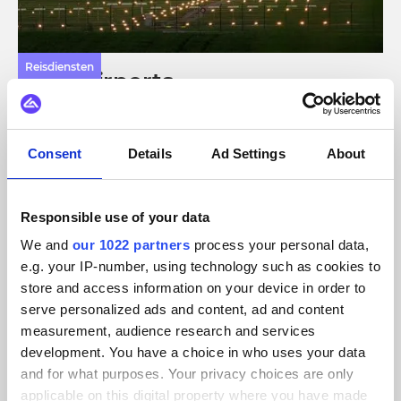
Reisdiensten
Vinci Airports
Reisdiensten voor Vinci Airports naadloos integreren met e-
commerce.
Consent
Details
Ad Settings
About
Responsible use of your data
Plaatmateriaal
Leeuwerik
We and
our 1022 partners
process your personal data,
e.g. your IP-number, using technology such as cookies to
De logistiek van Leeuwerik verbinden met e-commerce.
store and access information on your device in order to
serve personalized ads and content, ad and content
measurement, audience research and services
development. You have a choice in who uses your data
Kleding en accessoires
and for what purposes. Your privacy choices are only
Van Tilburg
applicable on this digital property where you have made