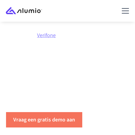
Marktplaats
Verifone
Integreer
Verifone
met
alles
Koppel Verifone met elke applicatie om data te
synchroniseren, workflows te automatiseren en de
productiviteit binnen uw organisatie te verhogen.
Vraag een gratis demo aan