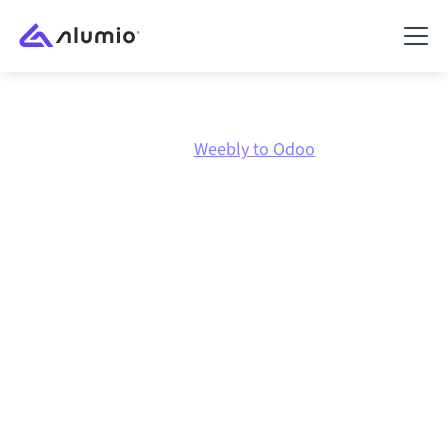
Marketplace
Weebly
Weebly to Odoo
Weebly
naar
Odoo
integratie
Weebly en Odoo verbinden via één beheerd
integratieplatform zorgt ervoor dat je systemen op
elkaar afgestemd blijven, je data consistent is en je
workflows automatisch doordraaien, zonder
handmatige overdrachten, ook wanneer systemen