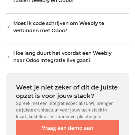
tussen Weebly en Odoo?
exacte veldmapping en triggerlogica via een visuele
evenredig meegroeien.
interface, zonder aangepaste code te schrijven.
De data-objecten die gesynchroniseerd kunnen worden,
hangen af van wat elk systeem via zijn API blootstelt.
Moet ik code schrijven om Weebly te
Veelvoorkomende flows omvatten records zoals
verbinden met Odoo?
bestellingen, producten, klanten, voorraadniveaus,
prijzen en statusupdates. De transformatorlogica van
Nee. Alumio is een config-first platform. Als er voor beide
Alumio handelt alle veldmapping af, zodat data aankomt
systemen kant-en-klare connectoren in de Alumio
in het formaat dat elk systeem verwacht.
Hoe lang duurt het voordat een Weebly
marketplace bestaan, configureer je de integratie via een
naar Odoo integratie live gaat?
visuele interface zonder aangepaste code te schrijven,
inclusief veldmapping, triggerlogica en foutafhandeling.
De meeste integraties zijn binnen weken in plaats van
Aangepaste code is beschikbaar voor situaties waarin
maanden live, afhankelijk van de complexiteit van de
configuratie alleen niet aan de vereisten voldoet.
datamapping, het aantal vereiste flows en je interne
Weet je niet zeker of dit de juiste
beoordelingsproces. Voor veel systemen zijn er kant-en-
opzet is voor jouw stack?
klare connectoren beschikbaar in de Alumio
Spreek met een integratiespecialist. Wij brengen
marketplace, wat de insteltijd aanzienlijk verkort.
de juiste architectuur voor jouw tech-stack in
kaart, kosteloos en zonder verplichtingen.
Vraag een demo aan