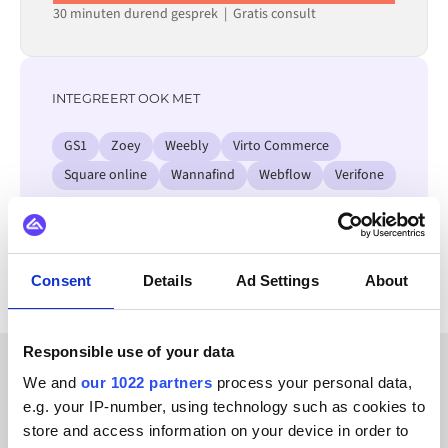
30 minuten durend gesprek | Gratis consult
INTEGREERT OOK MET
GS1
Zoey
Weebly
Virto Commerce
Square online
Wannafind
Webflow
Verifone
Bekijk alle Odoo integraties
Consent
Details
Ad Settings
About
Responsible use of your data
We and
our 1022 partners
process your personal data,
KLANTVERHALEN
e.g. your IP-number, using technology such as cookies to
store and access information on your device in order to
Ontdek welke resultaten