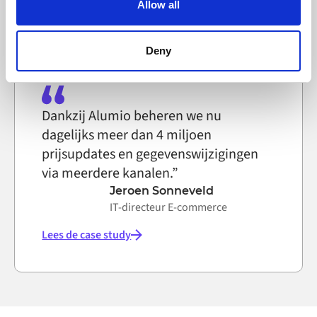
Allow all
Lees de case study
can block the use of cookies generally by changing your
browser settings accordingly. This could affect the
functioning of the website, however. We also use third-
Deny
party ad networks for advertising certain Alumio services
on the internet
Dankzij Alumio beheren we nu
dagelijks meer dan 4 miljoen
prijsupdates en gegevenswijzigingen
via meerdere kanalen.”
Jeroen Sonneveld
IT-directeur E-commerce
Lees de case study