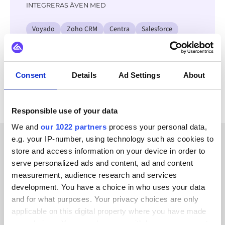
INTEGRERAS ÄVEN MED
Voyado
Zoho CRM
Centra
Salesforce
SAP ECC - R/3
OpenAI
Garp
Optimizely
Se alla Izettle-integrationer
Consent
Details
Ad Settings
About
Responsible use of your data
We and
our 1022 partners
process your personal data,
e.g. your IP-number, using technology such as cookies to
store and access information on your device in order to
KUNDBERÄTTELSER
serve personalized ads and content, ad and content
Hear from our satisfied
measurement, audience research and services
development. You have a choice in who uses your data
customers
and for what purposes. Your privacy choices are only
applicable on this digital property where you have made
your choices. You can change or withdraw your consent