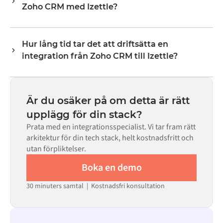
Zoho CRM med Izettle?
lagernivåer, priser och statusuppdateringar. Alumios
transformeringslogik hanterar all fältmappning så att
Nej. Alumio är en konfigurationsbaserad plattform. Om
data anländer i det format som varje system förväntar
det finns färdiga kopplingar för båda systemen i Alumio
sig.
Hur lång tid tar det att driftsätta en
Marketplace konfigurerar du integrationen via ett visuellt
integration från Zoho CRM till Izettle?
gränssnitt utan att skriva egen kod, inklusive
fältmappning, triggerlogik och felhantering. Anpassad
De flesta integrationer går live på veckor, inte månader,
kod finns tillgänglig i de fall där konfigurationen inte
beroende på komplexiteten i datamappningen, antalet
räcker till.
flöden som krävs och din interna granskningsprocess.
Är du osäker på om detta är rätt
För många system finns färdiga kopplingar tillgängliga i
upplägg för din stack?
Alumio Marketplace, vilket avsevärt minskar
Prata med en integrationsspecialist. Vi tar fram rätt
installationstiden.
arkitektur för din tech stack, helt kostnadsfritt och
utan förpliktelser.
Boka en demo
30 minuters samtal | Kostnadsfri konsultation