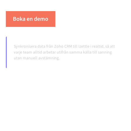
volymerna växer.
Boka en demo
Se Alumio i praktiken
Synkronisera data från Zoho CRM till Izettle i realtid, så att
varje team alltid arbetar utifrån samma källa till sanning
utan manuell avstämning.