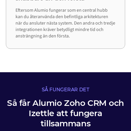
Eftersom Alumio fungerar som en central hubb
kan du återanvända den befintliga arkitekturen
när du ansluter nästa system. Den andra och tredje
integrationen kräver betydligt mindre tid och
ansträngning än den första.
SÅ FUNGERAR DET
Så får Alumio Zoho CRM och
Izettle att fungera
tillsammans