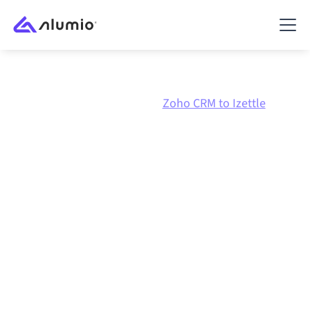
Marknadsplats
Zoho CRM
Zoho CRM to Izettle
Zoho CRM
till
Izettle
-
integration
Att koppla ihop Zoho CRM och Izettle via en och
samma styrda integrationsplattform håller dina
system synkroniserade, din data konsistent och dina
arbetsflöden igång automatiskt, utan manuella
överlämningar, även när systemen förändras och