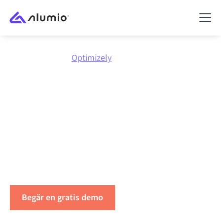
Marknadsplats
Optimizely
Integrera
Optimizely
med vad som helst
Koppla Optimizely till vilken applikation som helst för
att synkronisera data, automatisera arbetsflöden och
öka produktiviteten.
Begär en gratis demo
Hör av dig