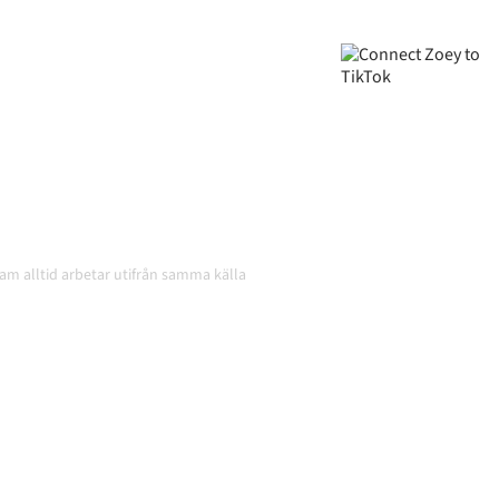
roniserade, din data
atiskt, utan manuella
och volymerna växer.
team alltid arbetar utifrån samma källa