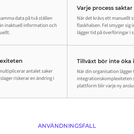
Varje process saktar
 samma data på två ställen
När det krävs ett manuellt st
ån inaktuell information och
flaskhalsen. Fel smyger sig
ellt.
lägger tid på överföringar i st
lexiteten
Tillväxt bör inte öka
ultiplicerar antalet saker
När din organisation lägger 
lager riskerar en ändring i
integrationskomplexiteten 
plattform blir varje ny ansl
ANVÄNDNINGSFALL