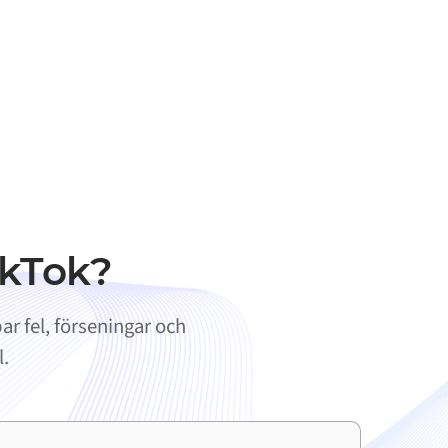
ikTok?
r fel, förseningar och
l.