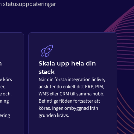
om statusuppdateringar
a
Skala upp hela din
stack
e körs
När din första integration är live,
er,
ansluter du enkelt ditt ERP, PIM,
e och.
WMS eller CRM till samma hubb.
ning
Befintliga flöden fortsätter att
köras. Ingen ombyggnad från
ering
grunden krävs.