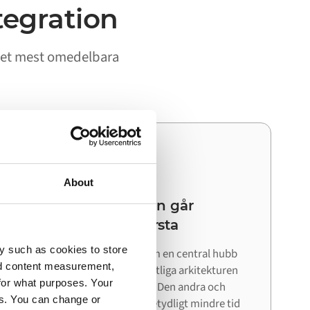
tegration
 det mest omedelbara
03
About
Din nästa integration går
snabbare än den första
y such as cookies to store
Eftersom Alumio fungerar som en central hubb
nd content measurement,
kan du återanvända den befintliga arkitekturen
for what purposes. Your
när du ansluter nästa system. Den andra och
es. You can change or
tredje integrationen kräver betydligt mindre tid