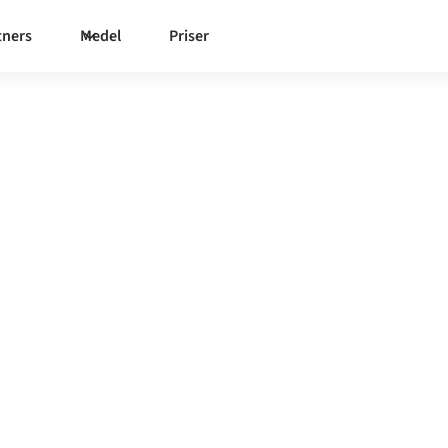
tners
Medel
Priser
amma styrda