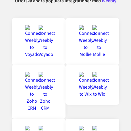
Utforska andra populära integrationer med
Weebly