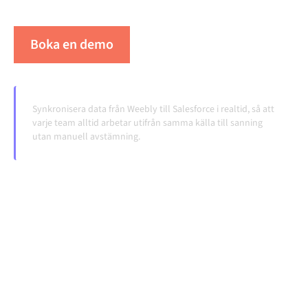
volymerna växer.
Boka en demo
Se Alumio i praktiken
Synkronisera data från Weebly till Salesforce i realtid, så att
varje team alltid arbetar utifrån samma källa till sanning
utan manuell avstämning.