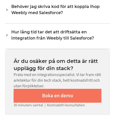
varje system exponerar via sitt API. Vanliga flöden
Behöver jag skriva kod för att koppla ihop
inkluderar poster som ordrar, produkter, kunder,
Weebly med Salesforce?
lagernivåer, priser och statusuppdateringar. Alumios
transformeringslogik hanterar all fältmappning så att
Nej. Alumio är en konfigurationsbaserad plattform. Om
data anländer i det format som varje system förväntar
det finns färdiga kopplingar för båda systemen i Alumio
sig.
Hur lång tid tar det att driftsätta en
Marketplace konfigurerar du integrationen via ett visuellt
integration från Weebly till Salesforce?
gränssnitt utan att skriva egen kod, inklusive
fältmappning, triggerlogik och felhantering. Anpassad
De flesta integrationer går live på veckor, inte månader,
kod finns tillgänglig i de fall där konfigurationen inte
beroende på komplexiteten i datamappningen, antalet
räcker till.
flöden som krävs och din interna granskningsprocess.
Är du osäker på om detta är rätt
För många system finns färdiga kopplingar tillgängliga i
upplägg för din stack?
Alumio Marketplace, vilket avsevärt minskar
Prata med en integrationsspecialist. Vi tar fram rätt
installationstiden.
arkitektur för din tech stack, helt kostnadsfritt och
utan förpliktelser.
Boka en demo
30 minuters samtal | Kostnadsfri konsultation