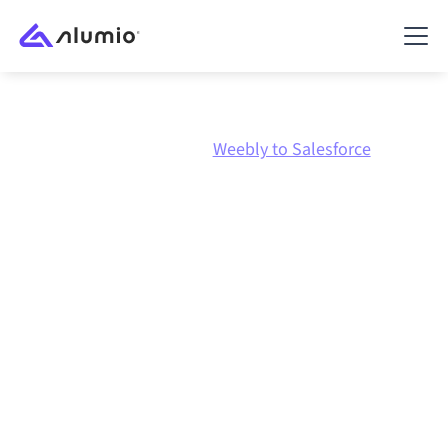
Marknadsplats
Weebly
Weebly to Salesforce
Weebly
till
Salesforce
-
integration
Att koppla ihop Weebly och Salesforce via en och
samma styrda integrationsplattform håller dina
system synkroniserade, din data konsistent och dina
arbetsflöden igång automatiskt, utan manuella
överlämningar, även när systemen förändras och