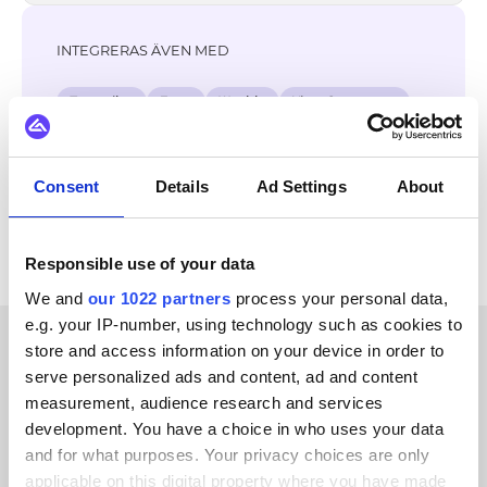
INTEGRERAS ÄVEN MED
Trustpilot
Zoey
Weebly
Virto Commerce
Webflow
Wannafind
Unikum
TrueERP
Se alla Salesforce-integrationer
Consent
Details
Ad Settings
About
Responsible use of your data
We and
our 1022 partners
process your personal data,
e.g. your IP-number, using technology such as cookies to
store and access information on your device in order to
KUNDBERÄTTELSER
serve personalized ads and content, ad and content
measurement, audience research and services
Find out what makes us a
development. You have a choice in who uses your data
customer-favorite
and for what purposes. Your privacy choices are only
applicable on this digital property where you have made