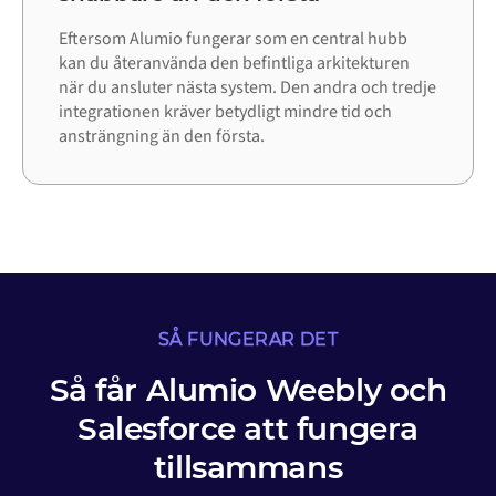
Eftersom Alumio fungerar som en central hubb
kan du återanvända den befintliga arkitekturen
när du ansluter nästa system. Den andra och tredje
integrationen kräver betydligt mindre tid och
ansträngning än den första.
SÅ FUNGERAR DET
Så får Alumio Weebly och
Salesforce att fungera
tillsammans