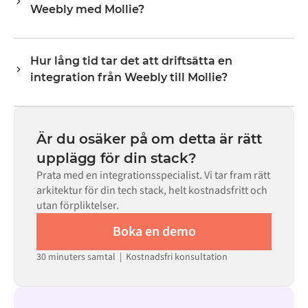
Weebly med Mollie?
lagernivåer, priser och statusuppdateringar. Alumios
transformeringslogik hanterar all fältmappning så att
Nej. Alumio är en konfigurationsbaserad plattform. Om
data anländer i det format som varje system förväntar
det finns färdiga kopplingar för båda systemen i Alumio
sig.
Hur lång tid tar det att driftsätta en
Marketplace konfigurerar du integrationen via ett visuellt
integration från Weebly till Mollie?
gränssnitt utan att skriva egen kod, inklusive
fältmappning, triggerlogik och felhantering. Anpassad
De flesta integrationer går live på veckor, inte månader,
kod finns tillgänglig i de fall där konfigurationen inte
beroende på komplexiteten i datamappningen, antalet
räcker till.
flöden som krävs och din interna granskningsprocess.
Är du osäker på om detta är rätt
För många system finns färdiga kopplingar tillgängliga i
upplägg för din stack?
Alumio Marketplace, vilket avsevärt minskar
Prata med en integrationsspecialist. Vi tar fram rätt
installationstiden.
arkitektur för din tech stack, helt kostnadsfritt och
utan förpliktelser.
Boka en demo
30 minuters samtal | Kostnadsfri konsultation