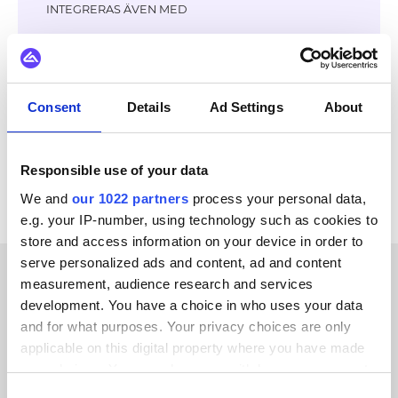
INTEGRERAS ÄVEN MED
Virto Commerce
Orderchamp
Kogan
ChannelEngine
Catch
MyDeal
Mirakl
eBay
Consent
Details
Ad Settings
About
Se alla Mollie-integrationer
Responsible use of your data
We and
our 1022 partners
process your personal data,
e.g. your IP-number, using technology such as cookies to
store and access information on your device in order to
serve personalized ads and content, ad and content
measurement, audience research and services
KUNDBERÄTTELSER
development. You have a choice in who uses your data
and for what purposes. Your privacy choices are only
Learn from the experiences
applicable on this digital property where you have made
of our satisfied clients
your choices. You can change or withdraw your consent
any time from the Cookie Declaration or by clicking on
Consent