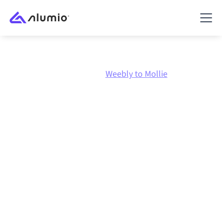
Marknadsplats
Weebly
Weebly to Mollie
Weebly
till
Mollie
-
integration
Att koppla ihop Weebly och Mollie via en och samma
styrda integrationsplattform håller dina system
synkroniserade, din data konsistent och dina
arbetsflöden igång automatiskt, utan manuella
överlämningar, även när systemen förändras och