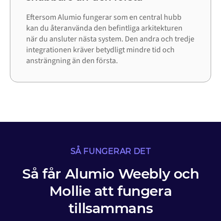
Eftersom Alumio fungerar som en central hubb
kan du återanvända den befintliga arkitekturen
när du ansluter nästa system. Den andra och tredje
integrationen kräver betydligt mindre tid och
ansträngning än den första.
SÅ FUNGERAR DET
Så får Alumio Weebly och
Mollie att fungera
tillsammans