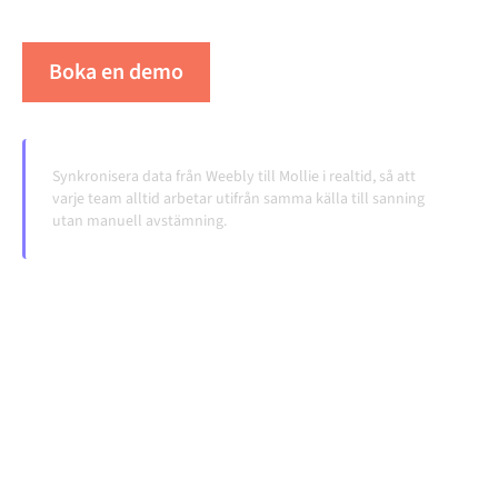
volymerna växer.
Boka en demo
Se Alumio i praktiken
Synkronisera data från Weebly till Mollie i realtid, så att
varje team alltid arbetar utifrån samma källa till sanning
utan manuell avstämning.