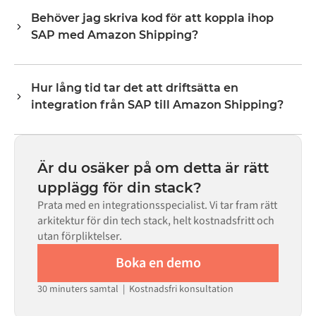
varje system exponerar via sitt API. Vanliga flöden
Behöver jag skriva kod för att koppla ihop
inkluderar poster som ordrar, produkter, kunder,
SAP med Amazon Shipping?
lagernivåer, priser och statusuppdateringar. Alumios
transformeringslogik hanterar all fältmappning så att
Nej. Alumio är en konfigurationsbaserad plattform. Om
data anländer i det format som varje system förväntar
det finns färdiga kopplingar för båda systemen i Alumio
sig.
Hur lång tid tar det att driftsätta en
Marketplace konfigurerar du integrationen via ett visuellt
integration från SAP till Amazon Shipping?
gränssnitt utan att skriva egen kod, inklusive
fältmappning, triggerlogik och felhantering. Anpassad
De flesta integrationer går live på veckor, inte månader,
kod finns tillgänglig i de fall där konfigurationen inte
beroende på komplexiteten i datamappningen, antalet
räcker till.
flöden som krävs och din interna granskningsprocess.
Är du osäker på om detta är rätt
För många system finns färdiga kopplingar tillgängliga i
upplägg för din stack?
Alumio Marketplace, vilket avsevärt minskar
Prata med en integrationsspecialist. Vi tar fram rätt
installationstiden.
arkitektur för din tech stack, helt kostnadsfritt och
utan förpliktelser.
Boka en demo
30 minuters samtal | Kostnadsfri konsultation