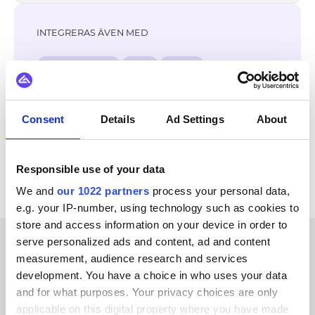
INTEGRERAS ÄVEN MED
Virto Commerce
Zoey
XL-ENZ
WooCommerce
WordPress
Weebly
Selldone
SAP
Consent
Details
Ad Settings
About
Se alla Amazon Shipping-integrationer
Responsible use of your data
We and
our 1022 partners
process your personal data,
e.g. your IP-number, using technology such as cookies to
store and access information on your device in order to
serve personalized ads and content, ad and content
measurement, audience research and services
KUNDBERÄTTELSER
development. You have a choice in who uses your data
Hear about the results our
and for what purposes. Your privacy choices are only
applicable on this digital property where you have made