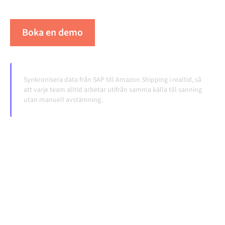
volymerna växer.
Boka en demo
Se Alumio i praktiken
Synkronisera data från SAP till Amazon Shipping i realtid, så
att varje team alltid arbetar utifrån samma källa till sanning
utan manuell avstämning.