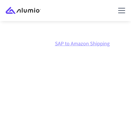
Marknadsplats
SAP
SAP to Amazon Shipping
SAP
till
Amazon Shipping
-integration
Att koppla ihop SAP och Amazon Shipping via en och
samma styrda integrationsplattform håller dina
system synkroniserade, din data konsistent och dina
arbetsflöden igång automatiskt, utan manuella
överlämningar, även när systemen förändras och