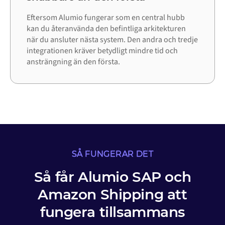
Eftersom Alumio fungerar som en central hubb
kan du återanvända den befintliga arkitekturen
när du ansluter nästa system. Den andra och tredje
integrationen kräver betydligt mindre tid och
ansträngning än den första.
SÅ FUNGERAR DET
Så får Alumio SAP och
Amazon Shipping att
fungera tillsammans