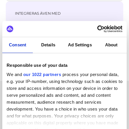
INTEGRERAS ÄVEN MED
Zoho CRM
Salesforce
SAP ECC - R/3
OpenAI
Garp
Optimizely
Fortnox
Specter
Consent
Details
Ad Settings
About
Se alla Act-on-integrationer
Responsible use of your data
We and
our 1022 partners
process your personal data,
e.g. your IP-number, using technology such as cookies to
store and access information on your device in order to
serve personalized ads and content, ad and content
KUNDBERÄTTELSER
measurement, audience research and services
development. You have a choice in who uses your data
See what sets us apart in the
and for what purposes. Your privacy choices are only
eyes of our customers
applicable on this digital property where you have made