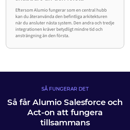
Eftersom Alumio fungerar som en central hubb
kan du återanvända den befintliga arkitekturen
när du ansluter nästa system. Den andra och tredje
integrationen kräver betydligt mindre tid och
ansträngning än den första.
SÅ FUNGERAR DET
Så får Alumio Salesforce och
Act-on att fungera
tillsammans