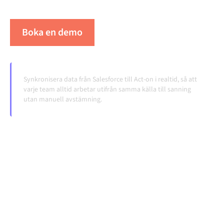
volymerna växer.
Boka en demo
Se Alumio i praktiken
Synkronisera data från Salesforce till Act-on i realtid, så att
varje team alltid arbetar utifrån samma källa till sanning
utan manuell avstämning.