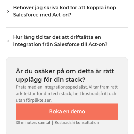
varje system exponerar via sitt API. Vanliga flöden
Behöver jag skriva kod för att koppla ihop
inkluderar poster som ordrar, produkter, kunder,
Salesforce med Act-on?
lagernivåer, priser och statusuppdateringar. Alumios
transformeringslogik hanterar all fältmappning så att
Nej. Alumio är en konfigurationsbaserad plattform. Om
data anländer i det format som varje system förväntar
det finns färdiga kopplingar för båda systemen i Alumio
sig.
Hur lång tid tar det att driftsätta en
Marketplace konfigurerar du integrationen via ett visuellt
integration från Salesforce till Act-on?
gränssnitt utan att skriva egen kod, inklusive
fältmappning, triggerlogik och felhantering. Anpassad
De flesta integrationer går live på veckor, inte månader,
kod finns tillgänglig i de fall där konfigurationen inte
beroende på komplexiteten i datamappningen, antalet
räcker till.
flöden som krävs och din interna granskningsprocess.
Är du osäker på om detta är rätt
För många system finns färdiga kopplingar tillgängliga i
upplägg för din stack?
Alumio Marketplace, vilket avsevärt minskar
Prata med en integrationsspecialist. Vi tar fram rätt
installationstiden.
arkitektur för din tech stack, helt kostnadsfritt och
utan förpliktelser.
Boka en demo
30 minuters samtal | Kostnadsfri konsultation