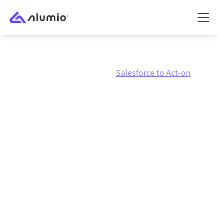
Marknadsplats
Salesforce
Salesforce to Act-on
Salesforce
till
Act-on
-
integration
Att koppla ihop Salesforce och Act-on via en och
samma styrda integrationsplattform håller dina
system synkroniserade, din data konsistent och dina
arbetsflöden igång automatiskt, utan manuella
överlämningar, även när systemen förändras och