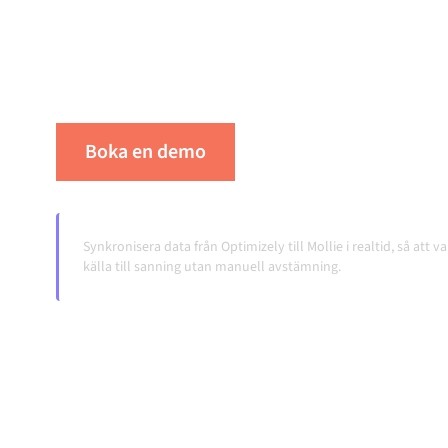
integrationsplattform håller dina system synk
konsistent och dina arbetsflöden igång autom
överlämningar, även när systemen förändras 
Boka en demo
Se Alumio i praktiken
Synkronisera data från Optimizely till Mollie i realtid, så att 
källa till sanning utan manuell avstämning.