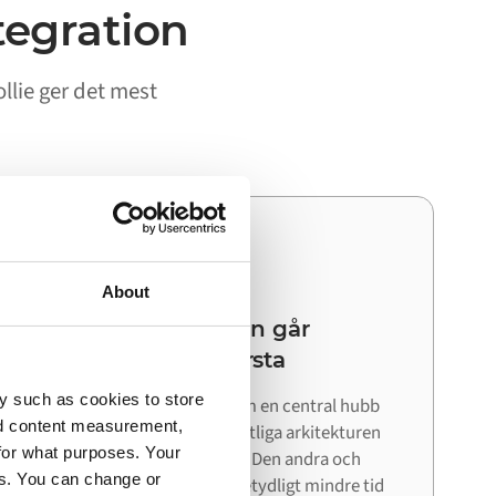
tegration
llie ger det mest
03
About
Din nästa integration går
snabbare än den första
y such as cookies to store
Eftersom Alumio fungerar som en central hubb
nd content measurement,
kan du återanvända den befintliga arkitekturen
for what purposes. Your
när du ansluter nästa system. Den andra och
es. You can change or
tredje integrationen kräver betydligt mindre tid