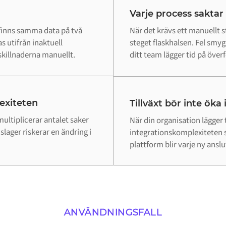
Varje process saktar
 finns samma data på två
När det krävs ett manuellt st
s utifrån inaktuell
steget flaskhalsen. Fel smy
killnaderna manuellt.
ditt team lägger tid på överfö
lexiteten
Tillväxt bör inte öka
ultiplicerar antalet saker
När din organisation lägger 
lager riskerar en ändring i
integrationskomplexiteten 
plattform blir varje ny ansl
ANVÄNDNINGSFALL