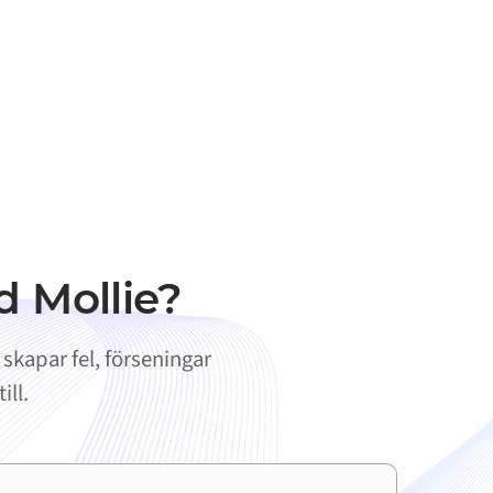
d Mollie?
skapar fel, förseningar
ill.