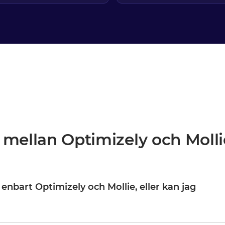
 mellan Optimizely och Molli
 enbart Optimizely och Mollie, eller kan jag
timizely och Mollie är din startpunkt, inte din gräns. När de väl