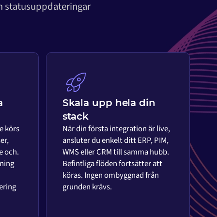
om statusuppdateringar
a
Skala upp hela din
stack
e körs
När din första integration är live,
er,
ansluter du enkelt ditt ERP, PIM,
e och.
WMS eller CRM till samma hubb.
ning
Befintliga flöden fortsätter att
köras. Ingen ombyggnad från
ering
grunden krävs.