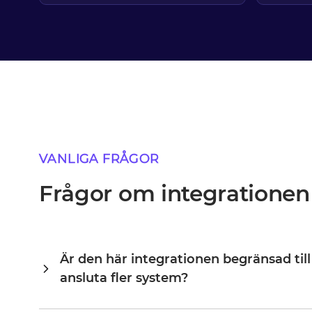
VANLIGA FRÅGOR
Frågor om integrationen
Är den här integrationen begränsad till
ansluta fler system?
Alumio är en central integrationshub, vilket innebär att Op