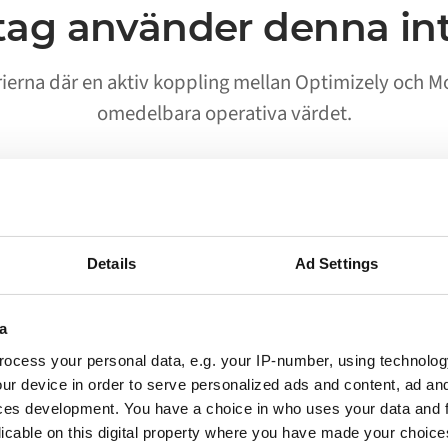
tag använder denna in
rierna där en aktiv koppling mellan Optimizely och Mo
omedelbara operativa värdet.
02
Details
Ad Settings
Processer körs utan manuell
start
a
ocess your personal data, e.g. your IP-number, using technolog
Arbetsflöden som tidigare krävde att en person
ur device in order to serve personalized ads and content, ad a
flyttade data mellan Optimizely och Mollie körs
ces development. You have a choice in who uses your data and 
nu automatiskt. Ditt team får en notis när något
licable on this digital property where you have made your choic
behöver uppmärksammas, inte när allt fungerar