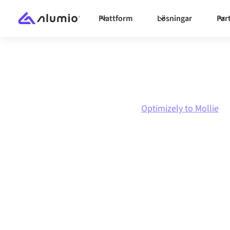
Plattform
Lösningar
Par
Marknadsplats
Optimizely
Optimizely to Mollie
Optimizely
till
M
integration
Att koppla ihop Optimizely och Mollie via en