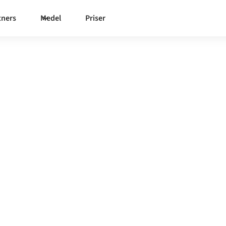
tners
Medel
Priser
ollie
-
 och samma styrda