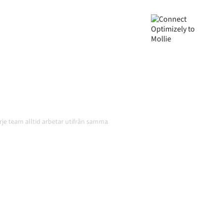
roniserade, din data
atiskt, utan manuella
och volymerna växer.
varje team alltid arbetar utifrån samma