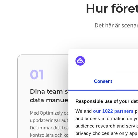
Hur före
Det här är scena
01
Consent
Dina team slipper stämma av
data manuellt
Responsible use of your dat
We and
our 1022 partners
pr
Med Optimizely och Mollie ihopkopplade rör sig
and access information on yo
uppdateringar automatiskt mellan systemen.
audience research and servi
De timmar ditt team lade på att exportera,
privacy choices are only app
kontrollera och korrigera data läggs nu på