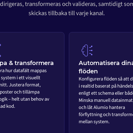
 dirigeras, transformeras och valideras, samtidigt s
skickas tillbaka till varje kanal.
a & transformera
Automatisera din
era hur datafält mappas
flöden
system i ett visuellt
Konfigurera flöden så att d
nitt. Justera format,
i realtid baserat på händels
 poster och tillämpa
enligt ett schema eller båd
ogik – helt utan behov av
Minska manuell datainmat
ad kod.
och låt Alumio hantera
förflyttning och transform
mellan system.