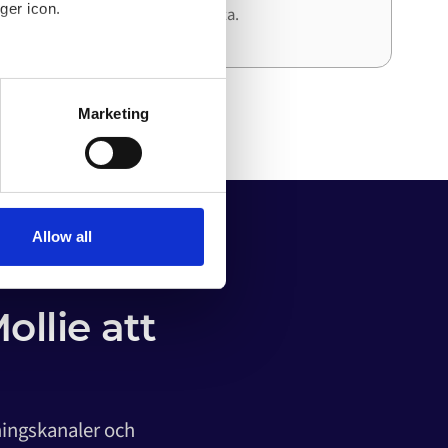
ger icon.
och ansträngning än den första.
several meters
Marketing
ails section
.
o your computer. You can block
the functioning of the
 on the internet
Allow all
ollie att
ningskanaler och