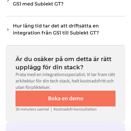
GS1 med Subiekt GT?
lagernivåer, priser och statusuppdateringar. Alumios
transformeringslogik hanterar all fältmappning så att
Nej. Alumio är en konfigurationsbaserad plattform. Om
data anländer i det format som varje system förväntar
det finns färdiga kopplingar för båda systemen i Alumio
sig.
Hur lång tid tar det att driftsätta en
Marketplace konfigurerar du integrationen via ett visuellt
integration från GS1 till Subiekt GT?
gränssnitt utan att skriva egen kod, inklusive
fältmappning, triggerlogik och felhantering. Anpassad
De flesta integrationer går live på veckor, inte månader,
kod finns tillgänglig i de fall där konfigurationen inte
beroende på komplexiteten i datamappningen, antalet
räcker till.
flöden som krävs och din interna granskningsprocess.
Är du osäker på om detta är rätt
För många system finns färdiga kopplingar tillgängliga i
upplägg för din stack?
Alumio Marketplace, vilket avsevärt minskar
Prata med en integrationsspecialist. Vi tar fram rätt
installationstiden.
arkitektur för din tech stack, helt kostnadsfritt och
utan förpliktelser.
Boka en demo
30 minuters samtal | Kostnadsfri konsultation