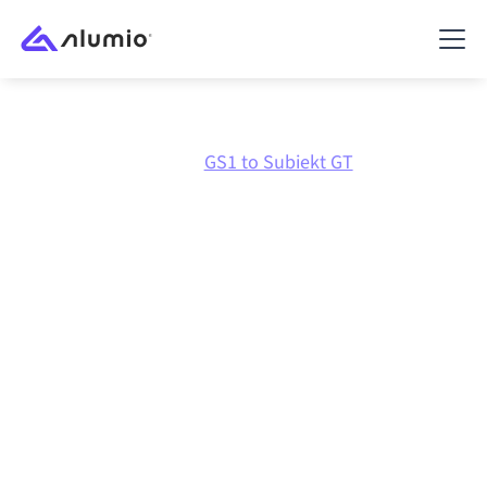
Marknadsplats
GS1
GS1 to Subiekt GT
GS1
till
Subiekt GT
-
integration
Att koppla ihop GS1 och Subiekt GT via en och
samma styrda integrationsplattform håller dina
system synkroniserade, din data konsistent och dina
arbetsflöden igång automatiskt, utan manuella
överlämningar, även när systemen förändras och