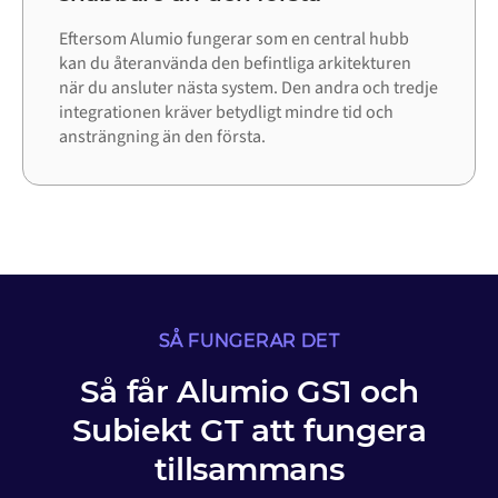
Eftersom Alumio fungerar som en central hubb
kan du återanvända den befintliga arkitekturen
när du ansluter nästa system. Den andra och tredje
integrationen kräver betydligt mindre tid och
ansträngning än den första.
SÅ FUNGERAR DET
Så får Alumio GS1 och
Subiekt GT att fungera
tillsammans