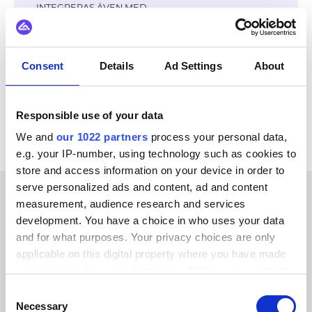
INTEGRERAS ÄVEN MED
Virto Commerce
GS1
DynamicWeb
Shopify
Jetshop
OpenAI
Klarna
Adyen
Consent
Details
Ad Settings
About
Se alla Subiekt GT-integrationer
Responsible use of your data
We and
our 1022 partners
process your personal data,
e.g. your IP-number, using technology such as cookies to
store and access information on your device in order to
serve personalized ads and content, ad and content
measurement, audience research and services
KUNDBERÄTTELSER
development. You have a choice in who uses your data
and for what purposes. Your privacy choices are only
Learn how we’ve earned our
applicable on this digital property where you have made
customers’ trust
your choices. You can change or withdraw your consent
any time from the Cookie Declaration or by clicking on
Consent
the Privacy trigger icon.
Necessary
Selection