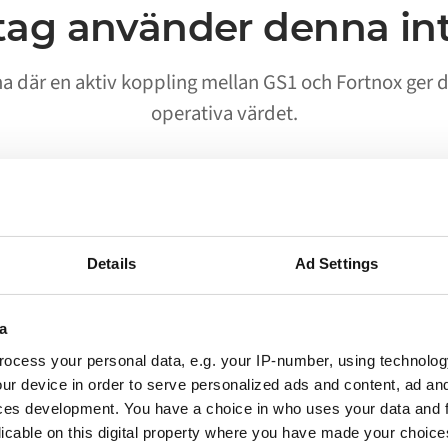
tag använder denna in
rna där en aktiv koppling mellan GS1 och Fortnox ger
operativa värdet.
02
Details
Ad Settings
Processer körs utan manuell
start
a
ocess your personal data, e.g. your IP-number, using technolog
Arbetsflöden som tidigare krävde att en person
ur device in order to serve personalized ads and content, ad a
flyttade data mellan GS1 och Fortnox körs nu
ces development. You have a choice in who uses your data and 
automatiskt. Ditt team får en notis när något
licable on this digital property where you have made your choic
behöver uppmärksammas, inte när allt fungerar