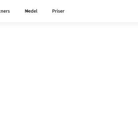
tners
Medel
Priser
amma styrda