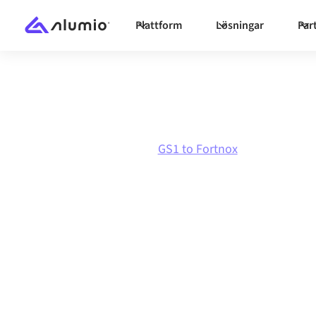
Plattform
Lösningar
Par
Marknadsplats
GS1
GS1 to Fortnox
GS1
till
Fortnox
-
integration
Att koppla ihop GS1 och Fortnox via en och s