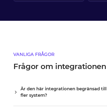
VANLIGA FRÅGOR
Frågor om integrationen
Är den här integrationen begränsad till
fler system?
Alumio är en central integrationshub, vilket innebär att GS