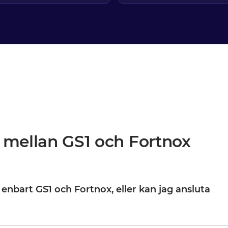
 mellan GS1 och Fortnox
 enbart GS1 och Fortnox, eller kan jag ansluta
1 och Fortnox är din startpunkt, inte din gräns. När de väl är