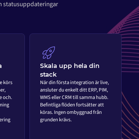
om statusuppdateringar
a
Skala upp hela din
stack
e körs
När din första integration är live,
er,
ansluter du enkelt ditt ERP, PIM,
e och.
WMS eller CRM till samma hubb.
ning
Befintliga flöden fortsätter att
köras. Ingen ombyggnad från
ering
grunden krävs.