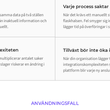
Varje process saktar
 samma data på två ställen
När det krävs ett manuellt st
ån inaktuell information och
flaskhalsen. Fel smyger sig
ellt.
lägger tid på överföringar i st
lexiteten
Tillväxt bör inte öka
ultiplicerar antalet saker
När din organisation lägger 
lager riskerar en ändring i
integrationskomplexiteten 
plattform blir varje ny ansl
ANVÄNDNINGSFALL