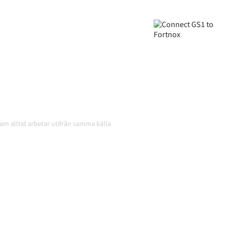
roniserade, din data
atiskt, utan manuella
och volymerna växer.
team alltid arbetar utifrån samma källa