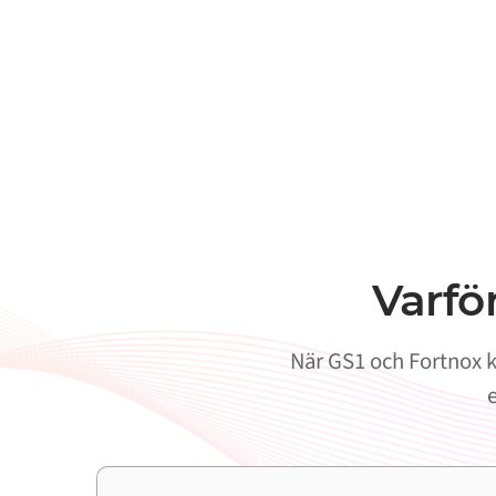
Varfö
När GS1 och Fortnox kö
e