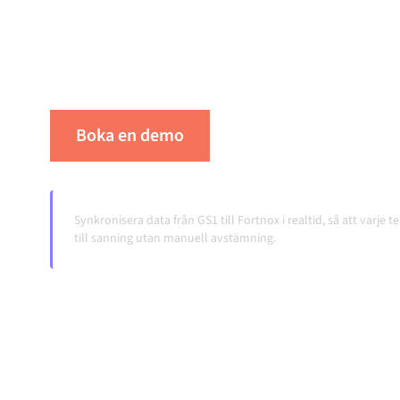
integrationsplattform håller dina system synk
konsistent och dina arbetsflöden igång autom
överlämningar, även när systemen förändras 
Boka en demo
Se Alumio i praktiken
Synkronisera data från GS1 till Fortnox i realtid, så att varje 
till sanning utan manuell avstämning.