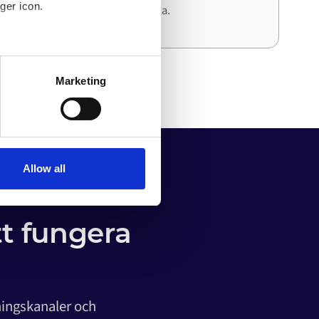
ger icon.
och ansträngning än den första.
several meters
Marketing
ails section
.
o your computer. You can block
the functioning of the
 on the internet
Allow all
tt fungera
ningskanaler och