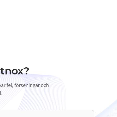
rtnox?
ar fel, förseningar och
l.