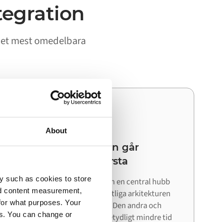
tegration
 det mest omedelbara
03
About
Din nästa integration går
snabbare än den första
y such as cookies to store
Eftersom Alumio fungerar som en central hubb
nd content measurement,
kan du återanvända den befintliga arkitekturen
for what purposes. Your
när du ansluter nästa system. Den andra och
es. You can change or
tredje integrationen kräver betydligt mindre tid