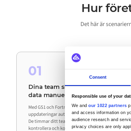
Hur före
Det här är scenarie
01
Consent
Dina team slipper stämma av
data manuellt
Responsible use of your dat
We and
our 1022 partners
pr
Med GS1 och Fortnox ihopkopplade rör sig
and access information on yo
uppdateringar automatiskt mellan systemen.
audience research and servi
De timmar ditt team lade på att exportera,
privacy choices are only app
kontrollera och korrigera data läggs nu på