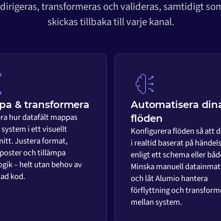
 dirigeras, transformeras och valideras, samtidigt s
skickas tillbaka till varje kanal.
a & transformera
Automatisera din
era hur datafält mappas
flöden
system i ett visuellt
Konfigurera flöden så att d
nitt. Justera format,
i realtid baserat på händels
 poster och tillämpa
enligt ett schema eller båd
ogik – helt utan behov av
Minska manuell datainmat
ad kod.
och låt Alumio hantera
förflyttning och transform
mellan system.