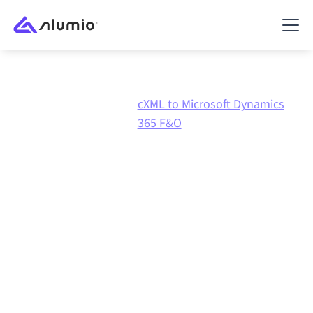
cXML to Microsoft Dynamics
Marknadsplats
cXML
365 F&O
cXML
till
Microsoft
Dynamics 365 F&O
-
integration
Att koppla ihop cXML och Microsoft Dynamics 365
F&O via en och samma styrda integrationsplattform
håller dina system synkroniserade, din data