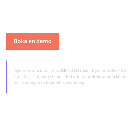
konsistent och dina arbetsflöden igång automatiskt,
utan manuella överlämningar, även när systemen
förändras och volymerna växer.
Boka en demo
Se Alumio i praktiken
Synkronisera data från cXML till Microsoft Dynamics 365 F&O
i realtid, så att varje team alltid arbetar utifrån samma källa
till sanning utan manuell avstämning.