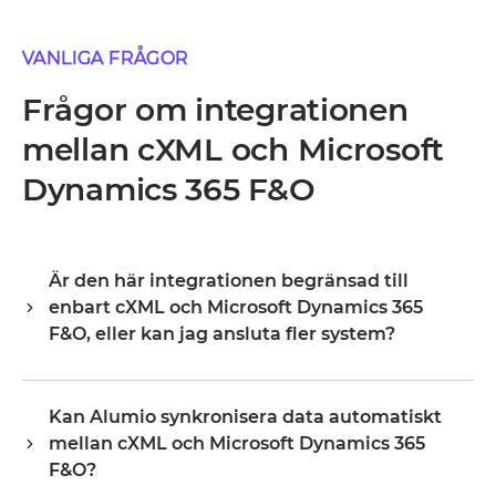
VANLIGA FRÅGOR
Frågor om integrationen
mellan cXML och Microsoft
Dynamics 365 F&O
Är den här integrationen begränsad till
enbart cXML och Microsoft Dynamics 365
F&O, eller kan jag ansluta fler system?
Alumio är en central integrationshub, vilket innebär att
cXML och Microsoft Dynamics 365 F&O är din startpunkt,
Kan Alumio synkronisera data automatiskt
inte din gräns. När de väl är anslutna utökar du samma
mellan cXML och Microsoft Dynamics 365
plattform till ditt ERP, PIM, WMS, CRM eller vilket annat
system som helst i ditt landskap, och återanvänder
F&O?
befintlig konfiguration i stället för att börja om från