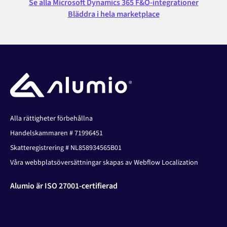
Se alla Microsoft Dynamics 365 F&O-integrationer
Bläddra i hela marketplace
Alla rättigheter förbehållna
Handelskammaren # 71996451
Skatteregistrering # NL858934565B01
Våra webbplatsöversättningar skapas av Webflow Localization
Alumio är ISO 27001-certifierad