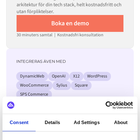
arkitektur för din tech stack, helt kostnadsfritt och
utan förpliktelser.
Boka en demo
30 minuters samtal | Kostnadsfri konsultation
INTEGRERAS ÄVEN MED
DynamicWeb
OpenAI
X12
WordPress
WooCommerce
Sylius
Square
SPS Commerce
Se alla Microsoft Dynamics 365 F&O-
integrationer
Consent
Details
Ad Settings
About