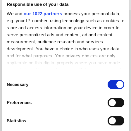
Responsible use of your data
We and
our 1022 partners
process your personal data,
e.g. your IP-number, using technology such as cookies to
KUNDBERÄTTELSER
store and access information on your device in order to
serve personalized ads and content, ad and content
Learn why our clients trust
measurement, audience research and services
development. You have a choice in who uses your data
us
and for what purposes. Your privacy choices are only
applicable on this digital property where you have made
your choices. You can change or withdraw your consent
any time from the Cookie Declaration or by clicking on
Consent
the Privacy trigger icon.
Necessary
Selection
Alumio gav oss kontroll över våra data
för första gången. Vi vet äntligen vart
If you allow, we would also like to:
Preferences
allt går och kan återanvända det över
Collect information about your geographical location
system istället för att bygga om
which can be accurate to within several meters
integrationer från grunden.
Identify your device by actively scanning it for
Statistics
specific characteristics (fingerprinting)