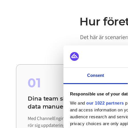
Hur före
Det här är scenarie
Consent
01
Responsible use of your dat
Dina team slipper stämma av
We and
our 1022 partners
pr
data manuellt
and access information on yo
audience research and servi
Med ChannelEngine och Florisoft ihopkopplade
privacy choices are only app
rör sig uppdateringar automatiskt mellan