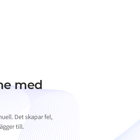
ine med
ell. Det skapar fel,
gger till.