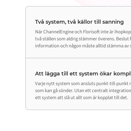
Två system, två källor till sanning
När ChannelEngine och Florisoft inte är ihopko
två ställen som aldrig stämmer överens. Beslut f
information och någon måste alltid stämma av s
Att lägga till ett system ökar komp
Varje nytt system som ansluts punkt-till-punkt m
som kan gå sönder. Utan ett centralt integrations
ett system att slå ut allt som är kopplat till det.