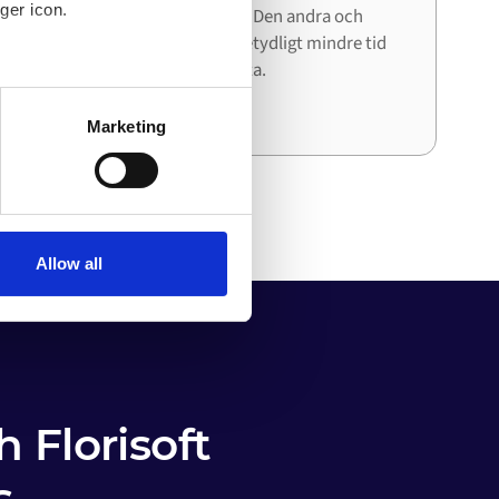
ger icon.
när du ansluter nästa system. Den andra och
tredje integrationen kräver betydligt mindre tid
och ansträngning än den första.
several meters
Marketing
ails section
.
o your computer. You can block
the functioning of the
 on the internet
Allow all
 Florisoft
s