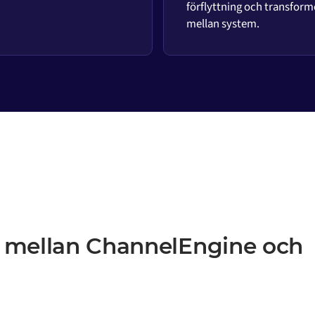
förflyttning och transform
mellan system.
n mellan ChannelEngine och