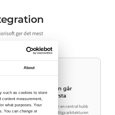
tegration
orisoft ger det mest
About
03
Din nästa integration går
y such as cookies to store
snabbare än den första
nd content measurement,
for what purposes. Your
Eftersom Alumio fungerar som en central hubb
es. You can change or
kan du återanvända den befintliga arkitekturen