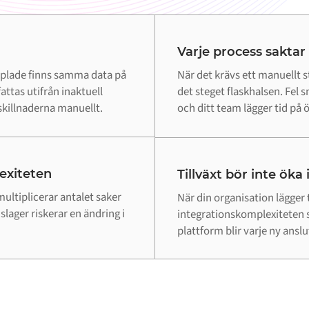
Varje process saktar
pplade finns samma data på
När det krävs ett manuellt s
attas utifrån inaktuell
det steget flaskhalsen. Fel
killnaderna manuellt.
och ditt team lägger tid på öv
lexiteten
Tillväxt bör inte öka
ultiplicerar antalet saker
När din organisation lägger 
lager riskerar en ändring i
integrationskomplexiteten 
plattform blir varje ny ansl