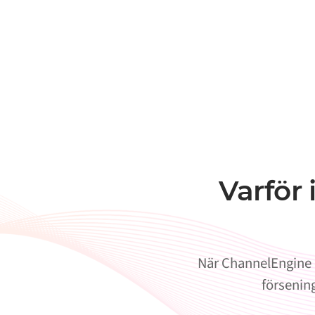
Varför
När ChannelEngine o
försening