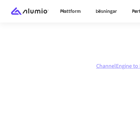
Plattform
Lösningar
Par
Marknadsplats
ChannelEngine
ChannelEngine to F
ChannelEngine
Florisoft
-integr
Att koppla ihop ChannelEngine och Florisoft 