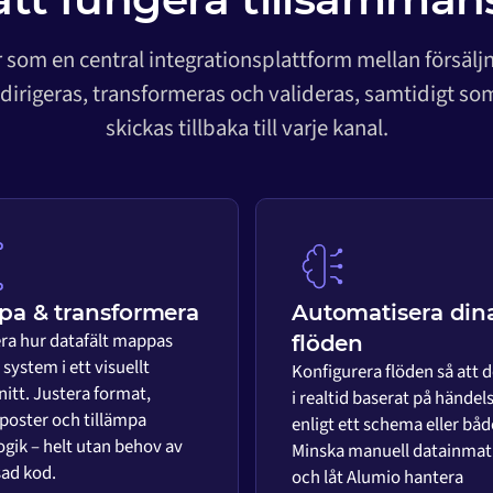
 som en central integrationsplattform mellan försälj
 dirigeras, transformeras och valideras, samtidigt s
skickas tillbaka till varje kanal.
a & transformera
Automatisera din
era hur datafält mappas
flöden
system i ett visuellt
Konfigurera flöden så att d
nitt. Justera format,
i realtid baserat på händels
 poster och tillämpa
enligt ett schema eller båd
ogik – helt utan behov av
Minska manuell datainmat
ad kod.
och låt Alumio hantera