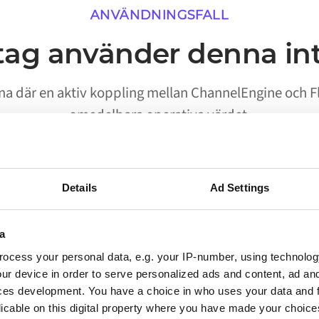
ANVÄNDNINGSFALL
tag använder denna in
rna där en aktiv koppling mellan ChannelEngine och Fl
omedelbara operativa värdet.
Details
Ad Settings
02
a
Processer körs utan manuell
ocess your personal data, e.g. your IP-number, using technolog
start
ur device in order to serve personalized ads and content, ad a
ces development. You have a choice in who uses your data and 
Arbetsflöden som tidigare krävde att en person
licable on this digital property where you have made your choic
flyttade data mellan ChannelEngine och