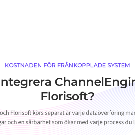
KOSTNADEN FÖR FRÅNKOPPLADE SYSTEM
 integrera ChannelEng
Florisoft?
ch Florisoft körs separat är varje dataöverföring manu
ar och en sårbarhet som ökar med varje process du lä