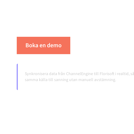
integrationsplattform håller dina system synk
konsistent och dina arbetsflöden igång autom
överlämningar, även när systemen förändras 
Boka en demo
Se Alumio i praktiken
Synkronisera data från ChannelEngine till Florisoft i realtid, så
samma källa till sanning utan manuell avstämning.