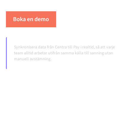
volymerna växer.
Boka en demo
Se Alumio i praktiken
Synkronisera data från Centra till Pay i realtid, så att varje
team alltid arbetar utifrån samma källa till sanning utan
manuell avstämning.