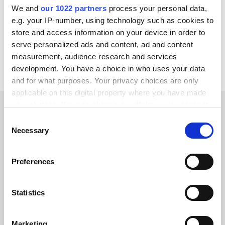
We and
our 1022 partners
process your personal data,
Virto Commerce
Centra
e.g. your IP-number, using technology such as cookies to
store and access information on your device in order to
Se alla Pay-integrationer
serve personalized ads and content, ad and content
measurement, audience research and services
development. You have a choice in who uses your data
and for what purposes. Your privacy choices are only
applicable on this digital property where you have made
your choices. You can change or withdraw your consent
any time from the Cookie Declaration or by clicking on
Consent
KUNDBERÄTTELSER
the Privacy trigger icon.
Necessary
Selection
Find out why our clients love
If you allow, we would also like to:
us
Preferences
Collect information about your geographical location
which can be accurate to within several meters
Identify your device by actively scanning it for
Statistics
specific characteristics (fingerprinting)
Find out more about how your personal data is processed
Marketing