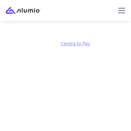
Marknadsplats
Centra
Centra to Pay
Centra
till
Pay
-
integration
Att koppla ihop Centra och Pay via en och samma
styrda integrationsplattform håller dina system
synkroniserade, din data konsistent och dina
arbetsflöden igång automatiskt, utan manuella
överlämningar, även när systemen förändras och