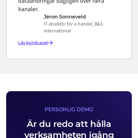
dataändringar dagligen över flera
kanaler.
Jéron Sonneveld
IT-direktör för e-handel, B&S
International
Läs kundcaset
PERSONLIG DEMO
Är du redo att hålla
verksamheten igång