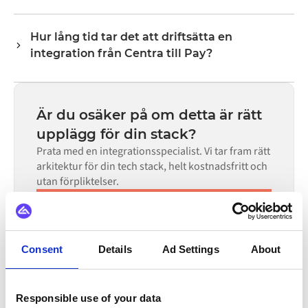
transformeringslogik hanterar all fältmappning så att
Nej. Alumio är en konfigurationsbaserad plattform. Om
data anländer i det format som varje system förväntar
det finns färdiga kopplingar för båda systemen i Alumio
sig.
Hur lång tid tar det att driftsätta en
Marketplace konfigurerar du integrationen via ett visuellt
integration från Centra till Pay?
gränssnitt utan att skriva egen kod, inklusive
fältmappning, triggerlogik och felhantering. Anpassad
De flesta integrationer går live på veckor, inte månader,
kod finns tillgänglig i de fall där konfigurationen inte
beroende på komplexiteten i datamappningen, antalet
räcker till.
flöden som krävs och din interna granskningsprocess.
Är du osäker på om detta är rätt
För många system finns färdiga kopplingar tillgängliga i
upplägg för din stack?
Alumio Marketplace, vilket avsevärt minskar
Prata med en integrationsspecialist. Vi tar fram rätt
installationstiden.
arkitektur för din tech stack, helt kostnadsfritt och
utan förpliktelser.
Boka en demo
30 minuters samtal | Kostnadsfri konsultation
Consent
Details
Ad Settings
About
INTEGRERAS ÄVEN MED
Responsible use of your data