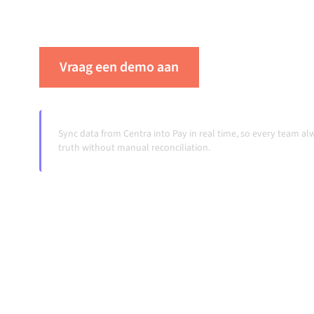
ook wanneer systemen veranderen en volumes
Vraag een demo aan
Zie Alumio in ac
Sync data from Centra into Pay in real time, so every team a
truth without manual reconciliation.