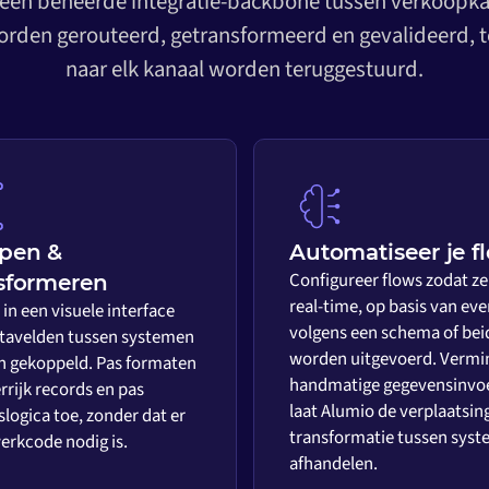
 een beheerde integratie-backbone tussen verkoopkan
rden gerouteerd, getransformeerd en gevalideerd, t
naar elk kanaal worden teruggestuurd.
pen &
Automatiseer je f
Configureer flows zodat ze
sformeren
real-time, op basis van eve
in een visuele interface
volgens een schema of bei
tavelden tussen systemen
worden uitgevoerd. Vermi
 gekoppeld. Pas formaten
handmatige gegevensinvo
rrijk records en pas
laat Alumio de verplaatsin
slogica toe, zonder dat er
transformatie tussen sys
rkcode nodig is.
afhandelen.