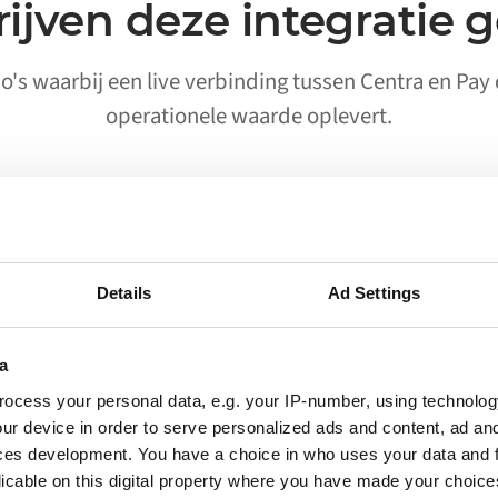
ijven deze integratie 
rio's waarbij een live verbinding tussen Centra en Pay
operationele waarde oplevert.
02
Details
Ad Settings
Processen die worden
uitgevoerd zonder handmatige
a
activering
ocess your personal data, e.g. your IP-number, using technolog
Workflows waarvoor eerder een persoon nodig
ur device in order to serve personalized ads and content, ad a
was om data te verplaatsen tussen Centra en
ces development. You have a choice in who uses your data and 
Pay, draaien nu vanzelf. Je team krijgt alleen een
licable on this digital property where you have made your choic