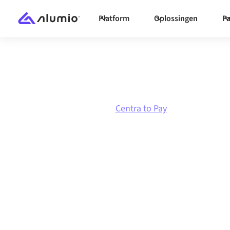
Platform
Oplossingen
Pa
Marketplace
Centra
Centra to Pay
Centra
naar
Pa
Centra en Pay verbinden via één beheerd inte
dat je systemen op elkaar afgestemd blijven, je
workflows automatisch doordraaien, zonder 