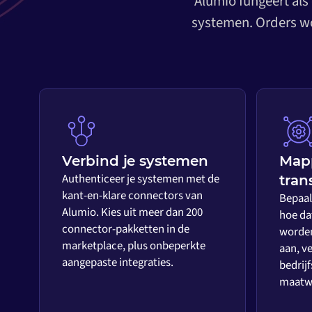
Alumio fungeert als
systemen. Orders wo
Verbind je systemen
Map
Authenticeer je systemen met de
tran
kant-en-klare connectors van
Bepaal 
Alumio. Kies uit meer dan 200
hoe da
connector-pakketten in de
worden
marketplace, plus onbeperkte
aan, ve
aangepaste integraties.
bedrijf
maatwe