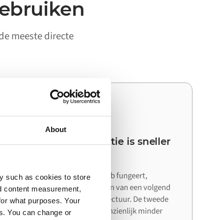
gebruiken
 de meeste directe
03
About
Je volgende integratie is sneller
dan de eerste
Omdat Alumio als centrale hub fungeert,
y such as cookies to store
hergebruik je bij het aansluiten van een volgend
nd content measurement,
systeem de bestaande architectuur. De tweede
for what purposes. Your
en derde integratie kosten aanzienlijk minder
es. You can change or