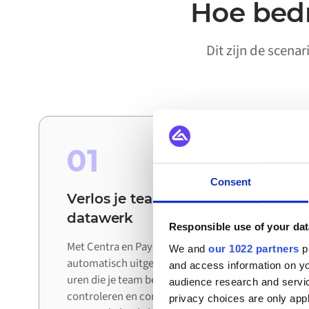
Hoe bedr
Dit zijn de scena
01
Consent
Verlos je teams van handmatig
datawerk
Responsible use of your dat
Met Centra en Pay verbonden worden updates
We and
our 1022 partners
pr
automatisch uitgewisseld tussen systemen. De
and access information on yo
uren die je team besteedde aan het exporteren,
audience research and servi
controleren en corrigeren van data, gaan nu
privacy choices are only app