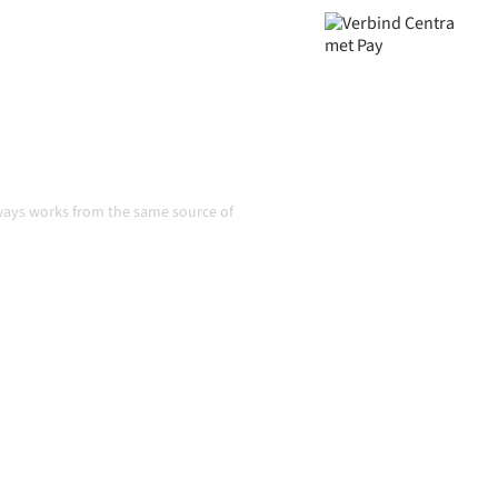
 groeien.
tie
lways works from the same source of