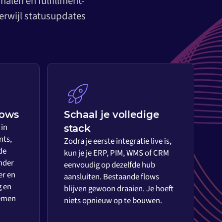
alen en fulfillment-
erwijl statusupdates
lows
Schaal je volledige
 in
stack
nts,
Zodra je eerste integratie live is,
de
kun je je ERP, PIM, WMS of CRM
nder
eenvoudig op dezelfde hub
er en
aansluiten. Bestaande flows
g en
blijven gewoon draaien. Je hoeft
temen
niets opnieuw op te bouwen.