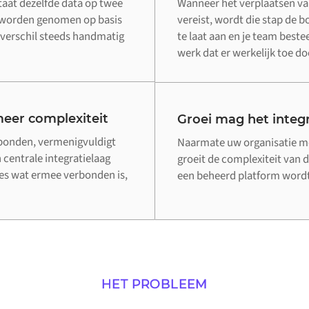
taat dezelfde data op twee
Wanneer het verplaatsen va
n worden genomen op basis
vereist, wordt die stap de 
verschil steeds handmatig
te laat aan en je team beste
werk dat er werkelijk toe do
eer complexiteit
Groei mag het integr
rbonden, vermenigvuldigt
Naarmate uw organisatie me
 centrale integratielaag
groeit de complexiteit van d
lles wat ermee verbonden is,
een beheerd platform wordt 
HET PROBLEEM