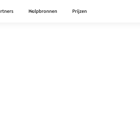
rtners
Hulpbronnen
Prijzen
y
integratie
gratieplatform zorgt ervoor
 data consistent is en je
handmatige overdrachten,