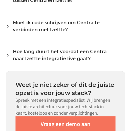
tussen Centra en Izettle?
exacte veldmapping en triggerlogica via een visuele
evenredig meegroeien.
interface, zonder aangepaste code te schrijven.
De data-objecten die gesynchroniseerd kunnen worden,
hangen af van wat elk systeem via zijn API blootstelt.
Moet ik code schrijven om Centra te
Veelvoorkomende flows omvatten records zoals
verbinden met Izettle?
bestellingen, producten, klanten, voorraadniveaus,
prijzen en statusupdates. De transformatorlogica van
Nee. Alumio is een config-first platform. Als er voor beide
Alumio handelt alle veldmapping af, zodat data aankomt
systemen kant-en-klare connectoren in de Alumio
in het formaat dat elk systeem verwacht.
Hoe lang duurt het voordat een Centra
marketplace bestaan, configureer je de integratie via een
naar Izettle integratie live gaat?
visuele interface zonder aangepaste code te schrijven,
inclusief veldmapping, triggerlogica en foutafhandeling.
De meeste integraties zijn binnen weken in plaats van
Aangepaste code is beschikbaar voor situaties waarin
maanden live, afhankelijk van de complexiteit van de
configuratie alleen niet aan de vereisten voldoet.
datamapping, het aantal vereiste flows en je interne
Weet je niet zeker of dit de juiste
beoordelingsproces. Voor veel systemen zijn er kant-en-
opzet is voor jouw stack?
klare connectoren beschikbaar in de Alumio
Spreek met een integratiespecialist. Wij brengen
marketplace, wat de insteltijd aanzienlijk verkort.
de juiste architectuur voor jouw tech-stack in
kaart, kosteloos en zonder verplichtingen.
Vraag een demo aan