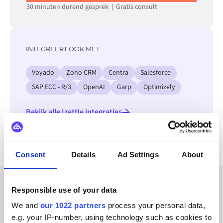
30 minuten durend gesprek | Gratis consult
INTEGREERT OOK MET
Voyado
Zoho CRM
Centra
Salesforce
SAP ECC - R/3
OpenAI
Garp
Optimizely
Bekijk alle Izettle integraties
Consent
Details
Ad Settings
About
Responsible use of your data
KLANTVERHALEN
We and
our 1022 partners
process your personal data,
Ontdek waarom wij zo
e.g. your IP-number, using technology such as cookies to