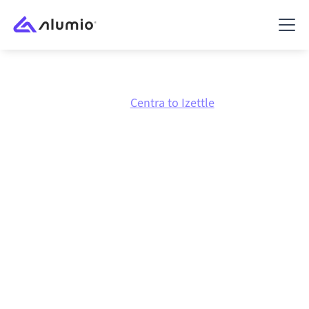
Marketplace
Centra
Centra to Izettle
Centra
naar
Izettle
integratie
Centra en Izettle verbinden via één beheerd
integratieplatform zorgt ervoor dat je systemen op
elkaar afgestemd blijven, je data consistent is en je
workflows automatisch doordraaien, zonder
handmatige overdrachten, ook wanneer systemen