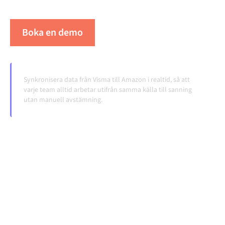
volymerna växer.
Boka en demo
Se Alumio i praktiken
Synkronisera data från Visma till Amazon i realtid, så att
varje team alltid arbetar utifrån samma källa till sanning
utan manuell avstämning.