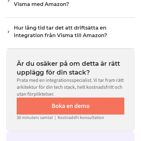
Visma med Amazon?
lagernivåer, priser och statusuppdateringar. Alumios
transformeringslogik hanterar all fältmappning så att
Nej. Alumio är en konfigurationsbaserad plattform. Om
data anländer i det format som varje system förväntar
det finns färdiga kopplingar för båda systemen i Alumio
sig.
Hur lång tid tar det att driftsätta en
Marketplace konfigurerar du integrationen via ett visuellt
integration från Visma till Amazon?
gränssnitt utan att skriva egen kod, inklusive
fältmappning, triggerlogik och felhantering. Anpassad
De flesta integrationer går live på veckor, inte månader,
kod finns tillgänglig i de fall där konfigurationen inte
beroende på komplexiteten i datamappningen, antalet
räcker till.
flöden som krävs och din interna granskningsprocess.
Är du osäker på om detta är rätt
För många system finns färdiga kopplingar tillgängliga i
upplägg för din stack?
Alumio Marketplace, vilket avsevärt minskar
Prata med en integrationsspecialist. Vi tar fram rätt
installationstiden.
arkitektur för din tech stack, helt kostnadsfritt och
utan förpliktelser.
Boka en demo
30 minuters samtal | Kostnadsfri konsultation