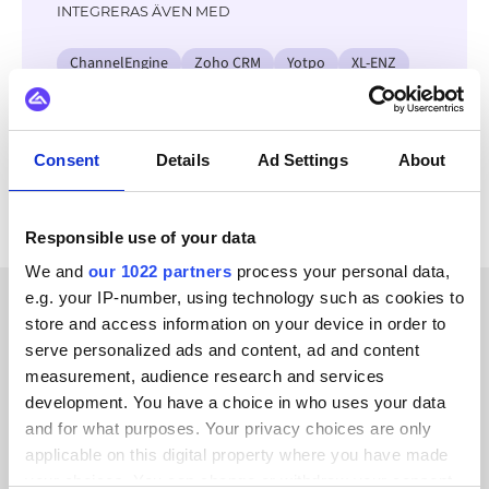
INTEGRERAS ÄVEN MED
ChannelEngine
Zoho CRM
Yotpo
XL-ENZ
Zoey
Webflow
Visma
Virto Commerce
Se alla Amazon-integrationer
Consent
Details
Ad Settings
About
Responsible use of your data
We and
our 1022 partners
process your personal data,
e.g. your IP-number, using technology such as cookies to
store and access information on your device in order to
KUNDBERÄTTELSER
serve personalized ads and content, ad and content
Listen to what our
measurement, audience research and services
development. You have a choice in who uses your data
customers are saying
and for what purposes. Your privacy choices are only
applicable on this digital property where you have made
your choices. You can change or withdraw your consent