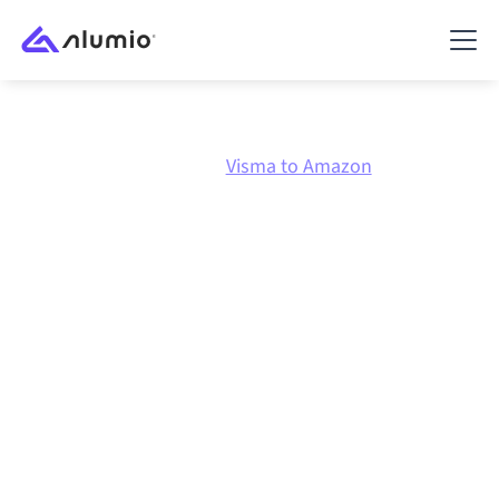
Marknadsplats
Visma
Visma to Amazon
Visma
till
Amazon
-
integration
Att koppla ihop Visma och Amazon via en och samma
styrda integrationsplattform håller dina system
synkroniserade, din data konsistent och dina
arbetsflöden igång automatiskt, utan manuella
överlämningar, även när systemen förändras och