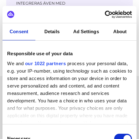
INTEGRERAS ÄVEN MED
Orisha
DynamicWeb
Litium
OpenAI
Klarna
Adyen
Stripe
PayPal
Consent
Details
Ad Settings
About
Se alla CAFLOU-integrationer
Responsible use of your data
We and
our 1022 partners
process your personal data,
e.g. your IP-number, using technology such as cookies to
store and access information on your device in order to
serve personalized ads and content, ad and content
measurement, audience research and services
KUNDBERÄTTELSER
development. You have a choice in who uses your data
Hear from our satisfied
and for what purposes. Your privacy choices are only
applicable on this digital property where you have made
customers
your choices. You can change or withdraw your consent
any time from the Cookie Declaration or by clicking on
Consent
the Privacy trigger icon.
Necessary