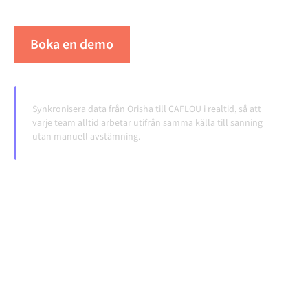
volymerna växer.
Boka en demo
Se Alumio i praktiken
Synkronisera data från Orisha till CAFLOU i realtid, så att
varje team alltid arbetar utifrån samma källa till sanning
utan manuell avstämning.