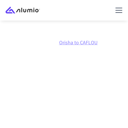
Marknadsplats
Orisha
Orisha to CAFLOU
Orisha
till
CAFLOU
-
integration
Att koppla ihop Orisha och CAFLOU via en och samma
styrda integrationsplattform håller dina system
synkroniserade, din data konsistent och dina
arbetsflöden igång automatiskt, utan manuella
överlämningar, även när systemen förändras och