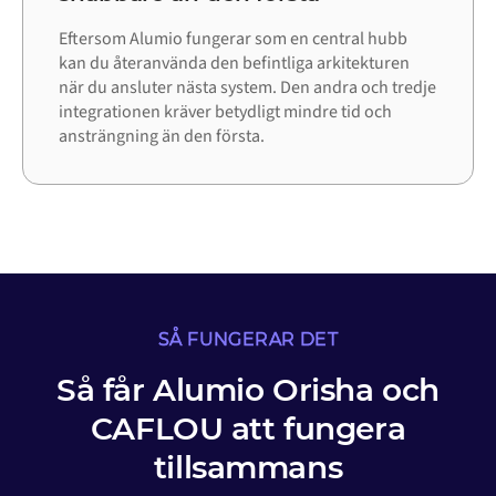
Eftersom Alumio fungerar som en central hubb
kan du återanvända den befintliga arkitekturen
när du ansluter nästa system. Den andra och tredje
integrationen kräver betydligt mindre tid och
ansträngning än den första.
SÅ FUNGERAR DET
Så får Alumio Orisha och
CAFLOU att fungera
tillsammans