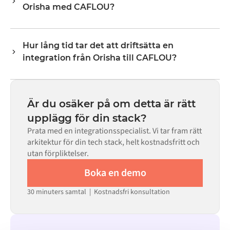
Orisha med CAFLOU?
lagernivåer, priser och statusuppdateringar. Alumios
transformeringslogik hanterar all fältmappning så att
Nej. Alumio är en konfigurationsbaserad plattform. Om
data anländer i det format som varje system förväntar
det finns färdiga kopplingar för båda systemen i Alumio
sig.
Hur lång tid tar det att driftsätta en
Marketplace konfigurerar du integrationen via ett visuellt
integration från Orisha till CAFLOU?
gränssnitt utan att skriva egen kod, inklusive
fältmappning, triggerlogik och felhantering. Anpassad
De flesta integrationer går live på veckor, inte månader,
kod finns tillgänglig i de fall där konfigurationen inte
beroende på komplexiteten i datamappningen, antalet
räcker till.
flöden som krävs och din interna granskningsprocess.
Är du osäker på om detta är rätt
För många system finns färdiga kopplingar tillgängliga i
upplägg för din stack?
Alumio Marketplace, vilket avsevärt minskar
Prata med en integrationsspecialist. Vi tar fram rätt
installationstiden.
arkitektur för din tech stack, helt kostnadsfritt och
utan förpliktelser.
Boka en demo
30 minuters samtal | Kostnadsfri konsultation