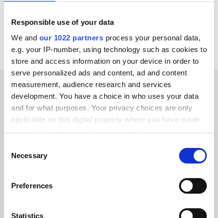
Se alla KatanaPIM-integrationer
Responsible use of your data
We and
our 1022 partners
process your personal data,
e.g. your IP-number, using technology such as cookies to
store and access information on your device in order to
serve personalized ads and content, ad and content
measurement, audience research and services
development. You have a choice in who uses your data
KUNDBERÄTTELSER
and for what purposes. Your privacy choices are only
See how we’ve helped our
applicable on this digital property where you have made
your choices. You can change or withdraw your consent
customers succeed
any time from the Cookie Declaration or by clicking on
Consent
the Privacy trigger icon.
Necessary
Selection
If you allow, we would also like to:
Preferences
Collect information about your geographical location
Alumio gav oss kontroll över våra data
which can be accurate to within several meters
för första gången. Vi vet äntligen vart
Identify your device by actively scanning it for
Statistics