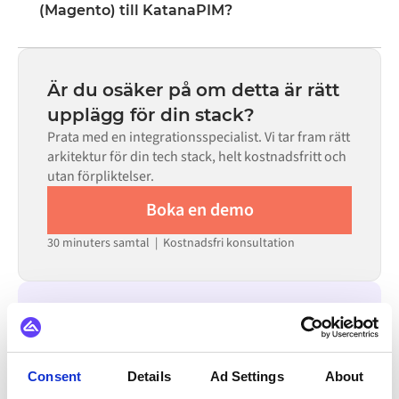
fältmappning, triggerlogik och felhantering. Anpassad
(Magento) till KatanaPIM?
kod finns tillgänglig i de fall där konfigurationen inte
De flesta integrationer går live på veckor, inte månader,
räcker till.
beroende på komplexiteten i datamappningen, antalet
flöden som krävs och din interna granskningsprocess.
Är du osäker på om detta är rätt
För många system finns färdiga kopplingar tillgängliga i
upplägg för din stack?
Alumio Marketplace, vilket avsevärt minskar
Prata med en integrationsspecialist. Vi tar fram rätt
installationstiden.
arkitektur för din tech stack, helt kostnadsfritt och
utan förpliktelser.
Boka en demo
30 minuters samtal | Kostnadsfri konsultation
INTEGRERAS ÄVEN MED
Virto Commerce
GS1
Litium
Jetshop
Consent
Details
Ad Settings
About
OpenAI
Klarna
Adyen
Stripe