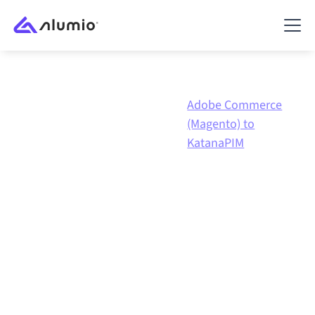
Adobe
Adobe Commerce
Marknadsplats
Commerce
(Magento) to
(Magento)
KatanaPIM
Adobe Commerce
(Magento)
till
KatanaPIM
-integration
Att koppla ihop Adobe Commerce (Magento) och
KatanaPIM via en och samma styrda