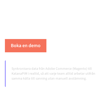
integrationsplattform håller dina system
synkroniserade, din data konsistent och dina
arbetsflöden igång automatiskt, utan manuella
överlämningar, även när systemen förändras och
volymerna växer.
Boka en demo
Se Alumio i praktiken
Synkronisera data från Adobe Commerce (Magento) till
KatanaPIM i realtid, så att varje team alltid arbetar utifrån
samma källa till sanning utan manuell avstämning.