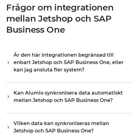
Frågor om integrationen
mellan Jetshop och SAP
Business One
Är den här integrationen begränsad till
enbart Jetshop och SAP Business One, eller
kan jag ansluta fler system?
Alumio är en central integrationshub, vilket innebär att
Jetshop och SAP Business One är din startpunkt, inte din
Kan Alumio synkronisera data automatiskt
gräns. När de väl är anslutna utökar du samma plattform
mellan Jetshop och SAP Business One?
till ditt ERP, PIM, WMS, CRM eller vilket annat system som
helst i ditt landskap, och återanvänder befintlig
Ja. Alumio lyssnar efter händelser eller ändringar i
konfiguration i stället för att börja om från grunden.
Jetshop och uppdaterar SAP Business One i realtid, eller
Organisationer börjar vanligtvis med en eller två
Vilken data kan synkroniseras mellan
enligt ett schema, beroende på hur du konfigurerar
integrationer och skalar upp till dussintals på samma
Jetshop och SAP Business One?
flödet. Du definierar den exakta fältmappningen och
plattform, utan att kostnaderna och komplexiteten ökar