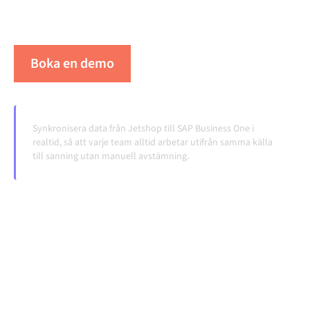
överlämningar, även när systemen förändras och
volymerna växer.
Boka en demo
Se Alumio i praktiken
Synkronisera data från Jetshop till SAP Business One i
realtid, så att varje team alltid arbetar utifrån samma källa
till sanning utan manuell avstämning.