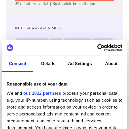
30 minuters samtal | Kostnadsfri konsultation
INTEGRERAS ÄVEN MED
Virto Commerce
GS1
DynamicWeb
Jetshop
Litium
OpenAI
Klarna
Adyen
Consent
Details
Ad Settings
About
Se alla SAP Business One-integrationer
Responsible use of your data
We and
our 1022 partners
process your personal data,
e.g. your IP-number, using technology such as cookies to
store and access information on your device in order to
KUNDBERÄTTELSER
serve personalized ads and content, ad and content
measurement, audience research and services
Hear from our satisfied
development. You have a choice in who uses your data