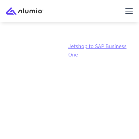
Jetshop to SAP Business
Marknadsplats
Jetshop
One
Jetshop
till
SAP Business
One
-integration
Att koppla ihop Jetshop och SAP Business One via en
och samma styrda integrationsplattform håller dina
system synkroniserade, din data konsistent och dina
arbetsflöden igång automatiskt, utan manuella