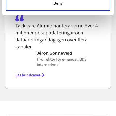
functioning of the website, however. We also use third-
Deny
party ad networks for advertising certain Alumio services
on the internet
Tack vare Alumio hanterar vi nu över 4
miljoner prisuppdateringar och
dataändringar dagligen över flera
kanaler.
Jéron Sonneveld
IT-direktör för e-handel, B&S
International
Läs kundcaset