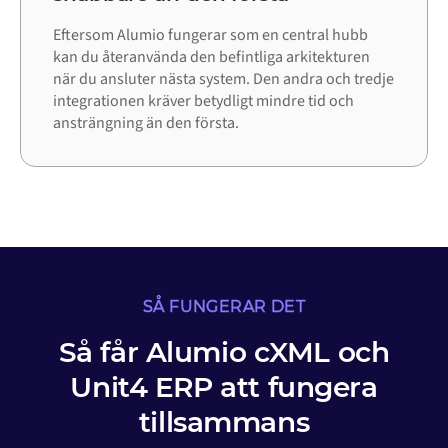
Eftersom Alumio fungerar som en central hubb
kan du återanvända den befintliga arkitekturen
när du ansluter nästa system. Den andra och tredje
integrationen kräver betydligt mindre tid och
ansträngning än den första.
SÅ FUNGERAR DET
Så får Alumio cXML och
Unit4 ERP att fungera
tillsammans