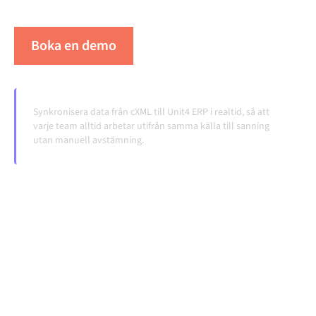
volymerna växer.
Boka en demo
Se Alumio i praktiken
Synkronisera data från cXML till Unit4 ERP i realtid, så att
varje team alltid arbetar utifrån samma källa till sanning
utan manuell avstämning.