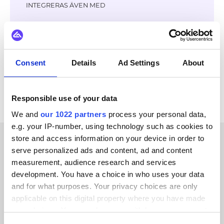
INTEGRERAS ÄVEN MED
Virto Commerce
GS1
DynamicWeb
Litium
Jetshop
OpenAI
Klarna
Adyen
Consent
Details
Ad Settings
About
Se alla Unit4 ERP-integrationer
Responsible use of your data
We and
our 1022 partners
process your personal data,
e.g. your IP-number, using technology such as cookies to
store and access information on your device in order to
serve personalized ads and content, ad and content
KUNDBERÄTTELSER
measurement, audience research and services
Hear the positive feedback
development. You have a choice in who uses your data
and for what purposes. Your privacy choices are only
from our clients
applicable on this digital property where you have made
your choices. You can change or withdraw your consent
any time from the Cookie Declaration or by clicking on