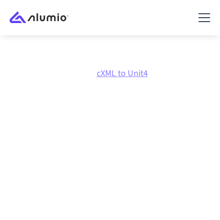
Marknadsplats
cXML
cXML to Unit4
cXML
till
Unit4 ERP
-
integration
Att koppla ihop cXML och Unit4 ERP via en och
samma styrda integrationsplattform håller dina
system synkroniserade, din data konsistent och dina
arbetsflöden igång automatiskt, utan manuella
överlämningar, även när systemen förändras och