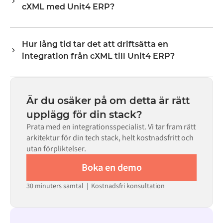
cXML med Unit4 ERP?
lagernivåer, priser och statusuppdateringar. Alumios
transformeringslogik hanterar all fältmappning så att
Nej. Alumio är en konfigurationsbaserad plattform. Om
data anländer i det format som varje system förväntar
det finns färdiga kopplingar för båda systemen i Alumio
sig.
Hur lång tid tar det att driftsätta en
Marketplace konfigurerar du integrationen via ett visuellt
integration från cXML till Unit4 ERP?
gränssnitt utan att skriva egen kod, inklusive
fältmappning, triggerlogik och felhantering. Anpassad
De flesta integrationer går live på veckor, inte månader,
kod finns tillgänglig i de fall där konfigurationen inte
beroende på komplexiteten i datamappningen, antalet
räcker till.
flöden som krävs och din interna granskningsprocess.
Är du osäker på om detta är rätt
För många system finns färdiga kopplingar tillgängliga i
upplägg för din stack?
Alumio Marketplace, vilket avsevärt minskar
Prata med en integrationsspecialist. Vi tar fram rätt
installationstiden.
arkitektur för din tech stack, helt kostnadsfritt och
utan förpliktelser.
Boka en demo
30 minuters samtal | Kostnadsfri konsultation