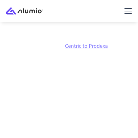
Marknadsplats
Centric
Centric to Prodexa
Centric
till
Prodexa
-
integration
Att koppla ihop Centric och Prodexa via en och
samma styrda integrationsplattform håller dina
system synkroniserade, din data konsistent och dina
arbetsflöden igång automatiskt, utan manuella
överlämningar, även när systemen förändras och