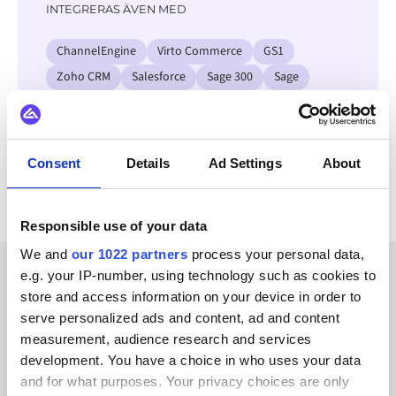
INTEGRERAS ÄVEN MED
ChannelEngine
Virto Commerce
GS1
Zoho CRM
Salesforce
Sage 300
Sage
SAP
Se alla Prodexa-integrationer
Consent
Details
Ad Settings
About
Responsible use of your data
We and
our 1022 partners
process your personal data,
e.g. your IP-number, using technology such as cookies to
KUNDBERÄTTELSER
store and access information on your device in order to
serve personalized ads and content, ad and content
Hear from our satisfied
measurement, audience research and services
development. You have a choice in who uses your data
customers
and for what purposes. Your privacy choices are only