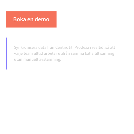
volymerna växer.
Boka en demo
Se Alumio i praktiken
Synkronisera data från Centric till Prodexa i realtid, så att
varje team alltid arbetar utifrån samma källa till sanning
utan manuell avstämning.