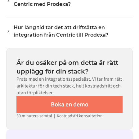
Centric med Prodexa?
lagernivåer, priser och statusuppdateringar. Alumios
transformeringslogik hanterar all fältmappning så att
Nej. Alumio är en konfigurationsbaserad plattform. Om
data anländer i det format som varje system förväntar
det finns färdiga kopplingar för båda systemen i Alumio
sig.
Hur lång tid tar det att driftsätta en
Marketplace konfigurerar du integrationen via ett visuellt
integration från Centric till Prodexa?
gränssnitt utan att skriva egen kod, inklusive
fältmappning, triggerlogik och felhantering. Anpassad
De flesta integrationer går live på veckor, inte månader,
kod finns tillgänglig i de fall där konfigurationen inte
beroende på komplexiteten i datamappningen, antalet
räcker till.
flöden som krävs och din interna granskningsprocess.
Är du osäker på om detta är rätt
För många system finns färdiga kopplingar tillgängliga i
upplägg för din stack?
Alumio Marketplace, vilket avsevärt minskar
Prata med en integrationsspecialist. Vi tar fram rätt
installationstiden.
arkitektur för din tech stack, helt kostnadsfritt och
utan förpliktelser.
Boka en demo
30 minuters samtal | Kostnadsfri konsultation