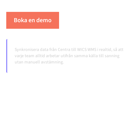
volymerna växer.
Boka en demo
Se Alumio i praktiken
Synkronisera data från Centra till WICS WMS i realtid, så att
varje team alltid arbetar utifrån samma källa till sanning
utan manuell avstämning.