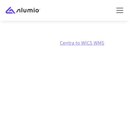
Marknadsplats
Centra
Centra to WICS WMS
Centra
till
WICS WMS
-
integration
Att koppla ihop Centra och WICS WMS via en och
samma styrda integrationsplattform håller dina
system synkroniserade, din data konsistent och dina
arbetsflöden igång automatiskt, utan manuella
överlämningar, även när systemen förändras och