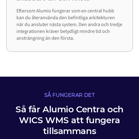
Eftersom Alumio fungerar som en central hubb
kan du återanvända den befintliga arkitekturen
när du ansluter nästa system. Den andra och tredje
integrationen kräver betydligt mindre tid och
ansträngning än den första.
SÅ FUNGERAR DET
Så får Alumio Centra och
WICS WMS att fungera
tillsammans