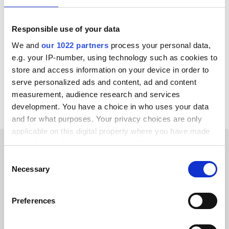
INTEGRERAS ÄVEN MED
Responsible use of your data
We and
our 1022 partners
process your personal data,
ChannelEngine
Centra
e.g. your IP-number, using technology such as cookies to
store and access information on your device in order to
Se alla WICS WMS-integrationer
serve personalized ads and content, ad and content
measurement, audience research and services
development. You have a choice in who uses your data
and for what purposes. Your privacy choices are only
applicable on this digital property where you have made
your choices. You can change or withdraw your consent
any time from the Cookie Declaration or by clicking on
Consent
KUNDBERÄTTELSER
the Privacy trigger icon.
Necessary
Selection
Read testimonials from our
If you allow, we would also like to:
trusted customers
Preferences
Collect information about your geographical location
which can be accurate to within several meters