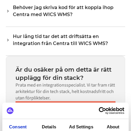
varje system exponerar via sitt API. Vanliga flöden
Behöver jag skriva kod för att koppla ihop
inkluderar poster som ordrar, produkter, kunder,
Centra med WICS WMS?
lagernivåer, priser och statusuppdateringar. Alumios
transformeringslogik hanterar all fältmappning så att
Nej. Alumio är en konfigurationsbaserad plattform. Om
data anländer i det format som varje system förväntar
det finns färdiga kopplingar för båda systemen i Alumio
sig.
Hur lång tid tar det att driftsätta en
Marketplace konfigurerar du integrationen via ett visuellt
integration från Centra till WICS WMS?
gränssnitt utan att skriva egen kod, inklusive
fältmappning, triggerlogik och felhantering. Anpassad
De flesta integrationer går live på veckor, inte månader,
kod finns tillgänglig i de fall där konfigurationen inte
beroende på komplexiteten i datamappningen, antalet
räcker till.
flöden som krävs och din interna granskningsprocess.
Är du osäker på om detta är rätt
För många system finns färdiga kopplingar tillgängliga i
upplägg för din stack?
Alumio Marketplace, vilket avsevärt minskar
Prata med en integrationsspecialist. Vi tar fram rätt
installationstiden.
arkitektur för din tech stack, helt kostnadsfritt och
utan förpliktelser.
Boka en demo
30 minuters samtal | Kostnadsfri konsultation
Consent
Details
Ad Settings
About