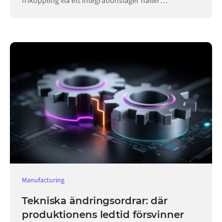
frikoppling via ett integrationslager håller
verksamheten igång.
Manufacturing
Tekniska ändringsordrar: där
produktionens ledtid försvinner