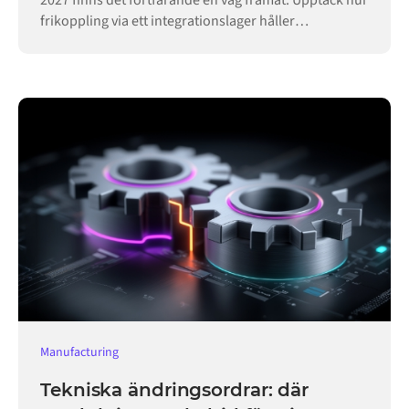
2027 finns det fortfarande en väg framåt. Upptäck hur
frikoppling via ett integrationslager håller
verksamheten igång.
Manufacturing
Tekniska ändringsordrar: där