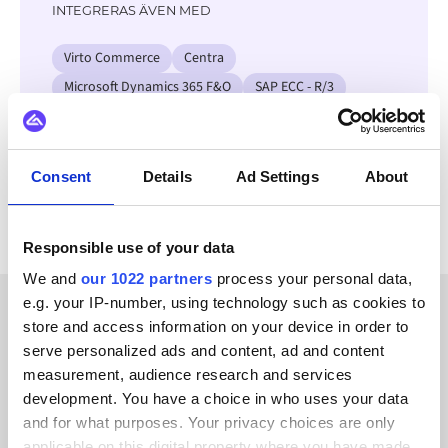
INTEGRERAS ÄVEN MED
Virto Commerce
Centra
Microsoft Dynamics 365 F&O
SAP ECC - R/3
Occtoo
Actemium
Bynder
OpenAI
Se alla Square-integrationer
Consent
Details
Ad Settings
About
Responsible use of your data
We and
our 1022 partners
process your personal data,
e.g. your IP-number, using technology such as cookies to
store and access information on your device in order to
KUNDBERÄTTELSER
serve personalized ads and content, ad and content
Learn why our clients trust
measurement, audience research and services
development. You have a choice in who uses your data
us
and for what purposes. Your privacy choices are only
applicable on this digital property where you have made