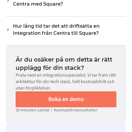
Centra med Square?
lagernivåer, priser och statusuppdateringar. Alumios
transformeringslogik hanterar all fältmappning så att
Nej. Alumio är en konfigurationsbaserad plattform. Om
data anländer i det format som varje system förväntar
det finns färdiga kopplingar för båda systemen i Alumio
sig.
Hur lång tid tar det att driftsätta en
Marketplace konfigurerar du integrationen via ett visuellt
integration från Centra till Square?
gränssnitt utan att skriva egen kod, inklusive
fältmappning, triggerlogik och felhantering. Anpassad
De flesta integrationer går live på veckor, inte månader,
kod finns tillgänglig i de fall där konfigurationen inte
beroende på komplexiteten i datamappningen, antalet
räcker till.
flöden som krävs och din interna granskningsprocess.
Är du osäker på om detta är rätt
För många system finns färdiga kopplingar tillgängliga i
upplägg för din stack?
Alumio Marketplace, vilket avsevärt minskar
Prata med en integrationsspecialist. Vi tar fram rätt
installationstiden.
arkitektur för din tech stack, helt kostnadsfritt och
utan förpliktelser.
Boka en demo
30 minuters samtal | Kostnadsfri konsultation