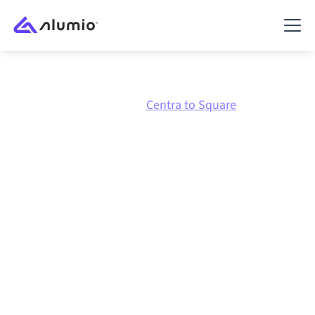
Marknadsplats
Centra
Centra to Square
Centra
till
Square
-
integration
Att koppla ihop Centra och Square via en och samma
styrda integrationsplattform håller dina system
synkroniserade, din data konsistent och dina
arbetsflöden igång automatiskt, utan manuella
överlämningar, även när systemen förändras och