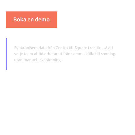
volymerna växer.
Boka en demo
Se Alumio i praktiken
Synkronisera data från Centra till Square i realtid, så att
varje team alltid arbetar utifrån samma källa till sanning
utan manuell avstämning.