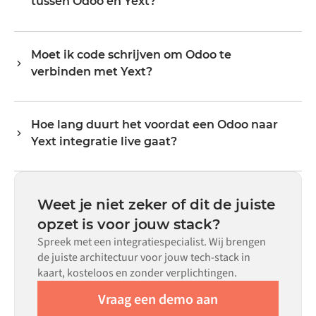
tussen Odoo en Yext?
veldmapping en triggerlogica via een visuele interface,
evenredig meegroeien.
zonder aangepaste code te schrijven.
De data-objecten die gesynchroniseerd kunnen worden,
hangen af van wat elk systeem via zijn API blootstelt.
Moet ik code schrijven om Odoo te
Veelvoorkomende flows omvatten records zoals
verbinden met Yext?
bestellingen, producten, klanten, voorraadniveaus,
prijzen en statusupdates. De transformatorlogica van
Nee. Alumio is een config-first platform. Als er voor beide
Alumio handelt alle veldmapping af, zodat data aankomt
systemen kant-en-klare connectoren in de Alumio
in het formaat dat elk systeem verwacht.
Hoe lang duurt het voordat een Odoo naar
marketplace bestaan, configureer je de integratie via een
Yext integratie live gaat?
visuele interface zonder aangepaste code te schrijven,
inclusief veldmapping, triggerlogica en foutafhandeling.
De meeste integraties zijn binnen weken in plaats van
Aangepaste code is beschikbaar voor situaties waarin
maanden live, afhankelijk van de complexiteit van de
configuratie alleen niet aan de vereisten voldoet.
datamapping, het aantal vereiste flows en je interne
Weet je niet zeker of dit de juiste
beoordelingsproces. Voor veel systemen zijn er kant-en-
opzet is voor jouw stack?
klare connectoren beschikbaar in de Alumio
Spreek met een integratiespecialist. Wij brengen
marketplace, wat de insteltijd aanzienlijk verkort.
de juiste architectuur voor jouw tech-stack in
kaart, kosteloos en zonder verplichtingen.
Vraag een demo aan