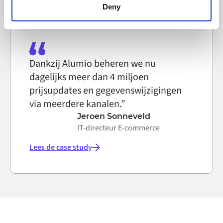
functioning of the website, however. We also use third-
Deny
party ad networks for advertising certain Alumio services
on the internet
Dankzij Alumio beheren we nu
dagelijks meer dan 4 miljoen
prijsupdates en gegevenswijzigingen
via meerdere kanalen.”
Jeroen Sonneveld
IT-directeur E-commerce
Lees de case study