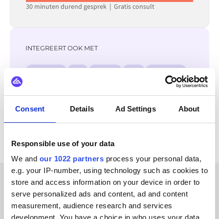
30 minuten durend gesprek | Gratis consult
INTEGREERT OOK MET
Zoho CRM
Wix
Shopify
SAP
Salesforce
Odoo
Amazon
Consent
Details
Ad Settings
About
Bekijk alle Yext integraties
Responsible use of your data
We and
our 1022 partners
process your personal data,
e.g. your IP-number, using technology such as cookies to
store and access information on your device in order to
KLANTVERHALEN
serve personalized ads and content, ad and content
measurement, audience research and services
Luister naar succesverhalen
development. You have a choice in who uses your data