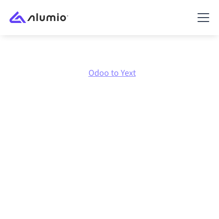
Marketplace
Odoo
Odoo to Yext
Odoo
naar
Yext
integratie
Odoo en Yext verbinden via één beheerd
integratieplatform zorgt ervoor dat je systemen op
elkaar afgestemd blijven, je data consistent is en je
workflows automatisch doordraaien, zonder
handmatige overdrachten, ook wanneer systemen