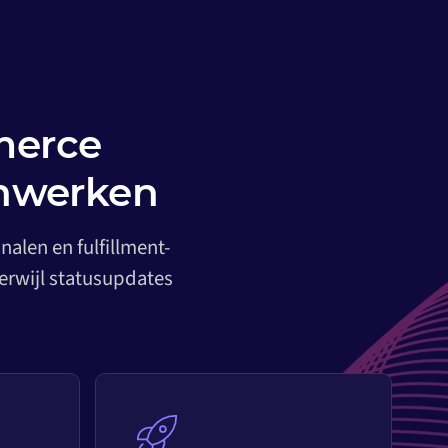
merce
enwerken
alen en fulfillment-
erwijl statusupdates