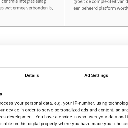
 centrale integratielaag
groeit de complexiteit van d
lles wat ermee verbonden is,
een beheerd platform wordt 
HET PROBLEEM
ijven deze integratie 
Details
Ad Settings
s waarbij een live verbinding tussen Adobe Commerce 
de meeste directe operationele waarde oplevert.
a
ocess your personal data, e.g. your IP-number, using technolog
ur device in order to serve personalized ads and content, ad a
ces development. You have a choice in who uses your data and 
licable on this digital property where you have made your choic