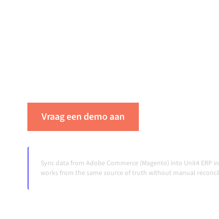
Adobe Commerce (Magento) en Unit4 ERP ver
integratieplatform zorgt ervoor dat je system
blijven, je data consistent is en je workflows
zonder handmatige overdrachten, ook wanne
volumes groeien.
Vraag een demo aan
Zie Alumio in ac
Sync data from Adobe Commerce (Magento) into Unit4 ERP in 
works from the same source of truth without manual reconcil