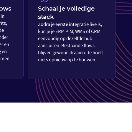
lows
Schaal je volledige
 in
stack
nts,
Zodra je eerste integratie live is,
de
kun je je ERP, PIM, WMS of CRM
nder
eenvoudig op dezelfde hub
er en
aansluiten. Bestaande flows
g en
blijven gewoon draaien. Je hoeft
temen
niets opnieuw op te bouwen.