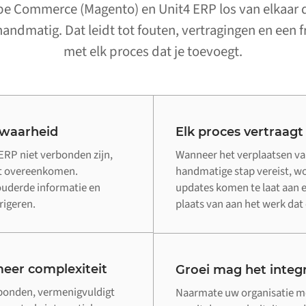
 Commerce (Magento) en Unit4 ERP los van elkaar dr
ndmatig. Dat leidt tot fouten, vertragingen en een fr
met elk proces dat je toevoegt.
 waarheid
Elk proces vertraagt
RP niet verbonden zijn,
Wanneer het verplaatsen v
it overeenkomen.
handmatige stap vereist, wor
ouderde informatie en
updates komen te laat aan e
rigeren.
plaats van aan het werk dat 
eer complexiteit
Groei mag het integr
rbonden, vermenigvuldigt
Naarmate uw organisatie me