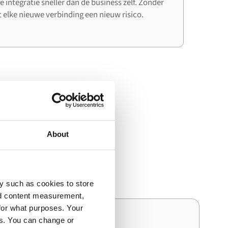
e integratie sneller dan de business zelf. Zonder
elke nieuwe verbinding een nieuw risico.
gebruiken
About
(Magento) en Unit4 ERP
y such as cookies to store
nd content measurement,
for what purposes. Your
es. You can change or