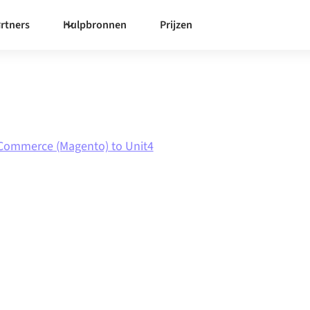
rtners
Hulpbronnen
Prijzen
Commerce (Magento) to Unit4
ce
Unit4 ERP