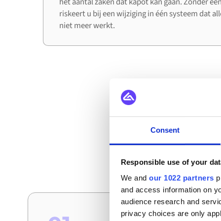
het aantal zaken dat kapot kan gaan. Zonder een
riskeert u bij een wijziging in één systeem dat a
niet meer werkt.
Hoe bedr
Consent
Dit zijn de scenario'
Responsible use of your dat
We and
our 1022 partners
pr
and access information on yo
audience research and servi
privacy choices are only app