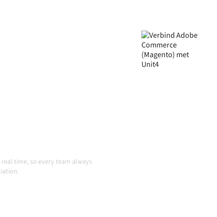
binden via één beheerd
en op elkaar afgestemd
 automatisch doordraaien,
er systemen veranderen en
tie
real time, so every team always
iation.