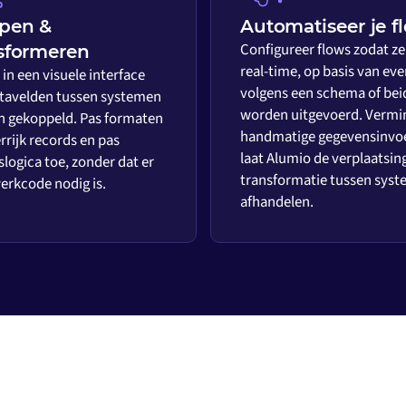
pen &
Automatiseer je f
Configureer flows zodat ze
sformeren
real-time, op basis van eve
in een visuele interface
volgens een schema of bei
tavelden tussen systemen
worden uitgevoerd. Vermi
 gekoppeld. Pas formaten
handmatige gegevensinvo
rrijk records en pas
laat Alumio de verplaatsin
slogica toe, zonder dat er
transformatie tussen sys
rkcode nodig is.
afhandelen.