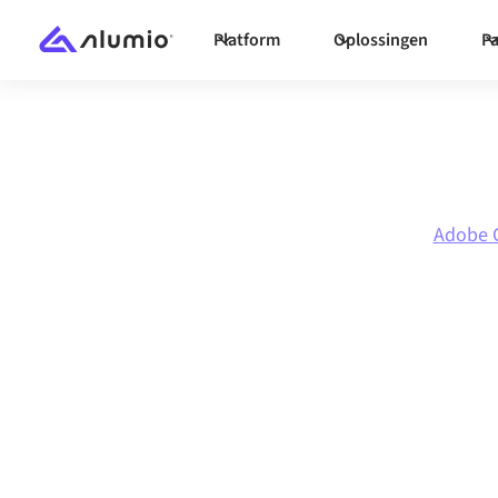
Platform
Oplossingen
Pa
Marketplace
Adobe Commerce (Magento)
Adobe 
Adobe Commer
(Magento)
naar
integratie