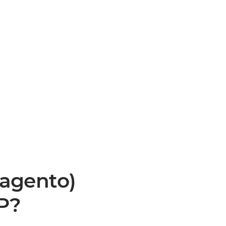
agento)
P?