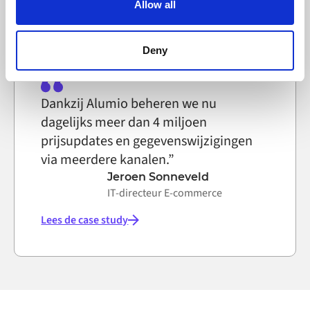
Lees de case study
Allow all
can block the use of cookies generally by changing your
browser settings accordingly. This could affect the
functioning of the website, however. We also use third-
Deny
party ad networks for advertising certain Alumio services
on the internet
Dankzij Alumio beheren we nu
dagelijks meer dan 4 miljoen
prijsupdates en gegevenswijzigingen
via meerdere kanalen.”
Jeroen Sonneveld
IT-directeur E-commerce
Lees de case study