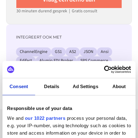
30 minuten durend gesprek | Gratis consult
INTEGREERT OOK MET
ChannelEngine
GS1
AS2
JSON
Ansi
Edifact
Alumio EDI Broker
SPS Commerce
Bekijk alle Jetshop integraties
Consent
Details
Ad Settings
About
Responsible use of your data
We and
our 1022 partners
process your personal data,
e.g. your IP-number, using technology such as cookies to
KLANTVERHALEN
store and access information on your device in order to