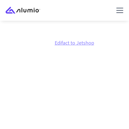
Marketplace
Edifact
Edifact to Jetshop
Edifact
naar
Jetshop
integratie
Edifact en Jetshop verbinden via één beheerd
integratieplatform zorgt ervoor dat je systemen op
elkaar afgestemd blijven, je data consistent is en je
workflows automatisch doordraaien, zonder
handmatige overdrachten, ook wanneer systemen