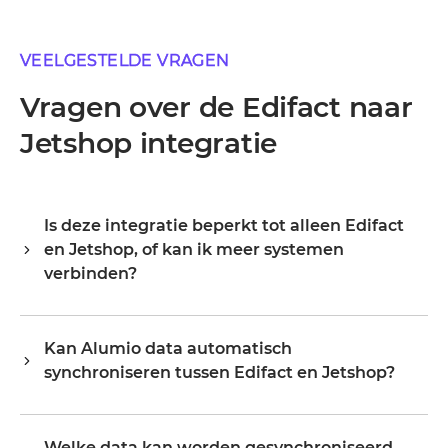
VEELGESTELDE VRAGEN
Vragen over de Edifact naar
Jetshop integratie
Is deze integratie beperkt tot alleen Edifact
en Jetshop, of kan ik meer systemen
verbinden?
Alumio is een centrale integratiehub, dus Edifact en
Jetshop zijn je startpunt, niet je grens. Zodra ze
Kan Alumio data automatisch
verbonden zijn, breid je hetzelfde platform uit naar je
synchroniseren tussen Edifact en Jetshop?
ERP, PIM, WMS, CRM of een ander systeem in je
landschap, waarbij je bestaande configuratie
a. Alumio luistert naar events of wijzigingen in Edifact en
hergebruikt in plaats van opnieuw te beginnen.
werkt Jetshop bij in real time, of op een schema,
Organisaties starten doorgaans met één of twee
Welke data kan worden gesynchroniseerd